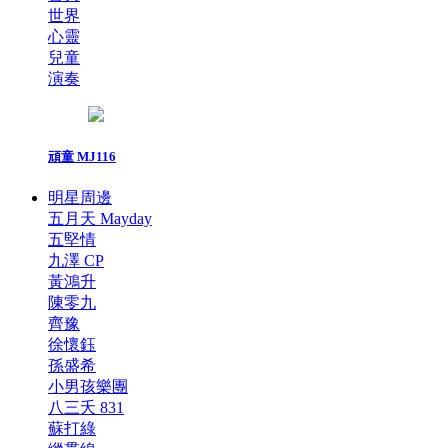
世界
心靈
兒童
演奏
頑童 MJ116
明星周邊
五月天 Mayday
五堅情
九澤 CP
黃鴻升
陳零九
齊豫
徐懷鈺
孫盛希
小男孩樂團
八三夭 831
蘇打綠