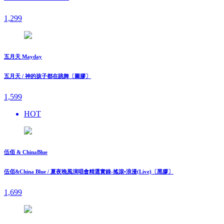
1,299
五月天 Mayday
五月天 / 神的孩子都在跳舞〔圖膠〕
1,599
HOT
伍佰 & ChinaBlue
伍佰&China Blue / 夏夜晚風演唱會精選實錄-搖滾•浪漫(Live)〔黑膠〕
1,699