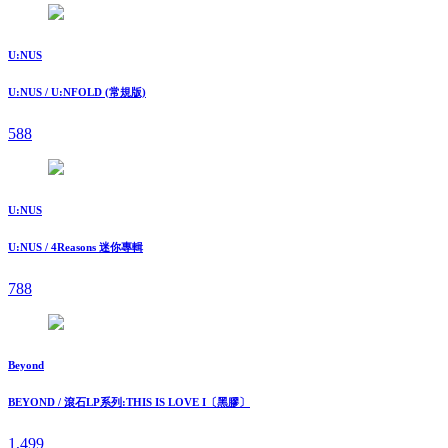
U:NUS
U:NUS / U:NFOLD (常規版)
588
U:NUS
U:NUS / 4Reasons 迷你專輯
788
Beyond
BEYOND / 滾石LP系列:THIS IS LOVE I〔黑膠〕
1,499