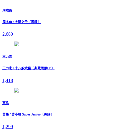
周杰倫
周杰倫 / 太陽之子〔黑膠〕
2,680
王力宏
王力宏 / 十八般武藝〔典藏黑膠LP〕
1,418
曹格
曹格 / 曹小格 Super Junior〔黑膠〕
1,299