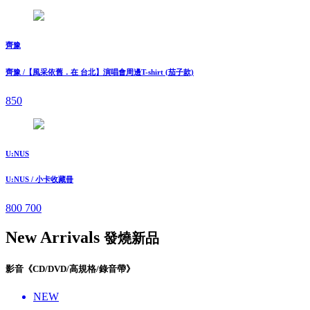
齊豫
齊豫 /【風采依舊．在 台北】演唱會周邊T-shirt (茄子款)
850
U:NUS
U:NUS / 小卡收藏冊
800
700
New Arrivals
發燒新品
影音《CD/DVD/高規格/錄音帶》
NEW