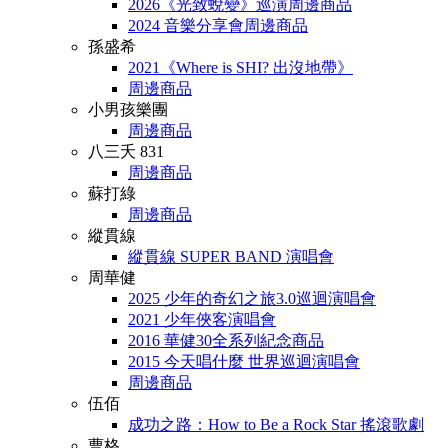
2026《光致蛻變》巡演周邊商品
2024 音樂分享會周邊商品
孫盛希
2021《Where is SHI? 出沒地帶》
周邊商品
小男孩樂團
周邊商品
八三夭 831
周邊商品
蘇打綠
周邊商品
縱貫線
縱貫線 SUPER BAND 演唱會
周華健
2025 少年的奇幻之旅3.0巡迴演唱會
2021 少年俠客演唱會
2016 華健30全系列紀念商品
2015 今天唱什麼 世界巡迴演唱會
周邊商品
伍佰
成功之路：How to Be a Rock Star 搖滾歌劇
曹格