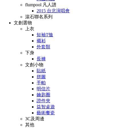
flumpool 凡人譜
2015 台北演唱會
滾石聯名系列
文創選物
上衣
短袖T恤
襯衫
外套類
下身
長褲
文創小物
貼紙
拼圖
手帕
明信片
鑰匙圈
證件夾
益智桌遊
藝術餐瓷
3C及周邊
其他