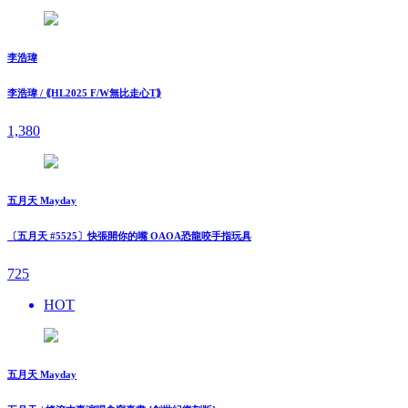
李浩瑋
李浩瑋 / ⟪HL2025 F/W無比走⼼T⟫
1,380
五月天 Mayday
〔五月天 #5525〕快張開你的嘴 OAOA恐龍咬手指玩具
725
HOT
五月天 Mayday