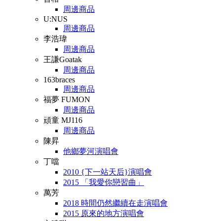
周邊商品
U:NUS
周邊商品
李浩瑋
周邊商品
王謙Goatak
周邊商品
163braces
周邊商品
福夢 FUMON
周邊商品
頑童 MJ116
周邊商品
陳昇
他鄉夢河演唱會
丁噹
2010 {下一站天后}演唱會
2015 「我愛你戀習曲」
萬芳
2018 時間仍然繼續在走演唱會
2015 原來的地方演唱會