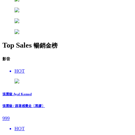
Top Sales
暢銷金榜
影音
HOT
張震嶽 Ayal Komod
張震嶽 / 跟著感覺走〔黑膠〕
999
HOT