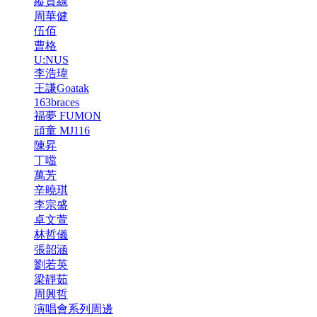
縱貫線
周華健
伍佰
曹格
U:NUS
李浩瑋
王謙Goatak
163braces
福夢 FUMON
頑童 MJ116
陳昇
丁噹
萬芳
辛曉琪
李宗盛
卓文萱
林哲儀
張韶涵
劉若英
梁靜茹
周興哲
演唱會系列周邊