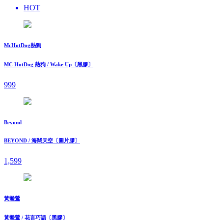
HOT
McHotDog熱狗
MC HotDog 熱狗 / Wake Up〔黑膠〕
999
Beyond
BEYOND / 海闊天空〔圖片膠〕
1,599
黃鶯鶯
黃鶯鶯 / 花言巧語〔黑膠〕