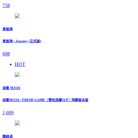
758
黃挺瑋
黃挺瑋 / Journey (正式版)
698
HOT
頑童 MJ116
頑童MJ116 / FRESH GAME〔雙色混膠2LP〕預購簽名版
1,699
陳綺貞