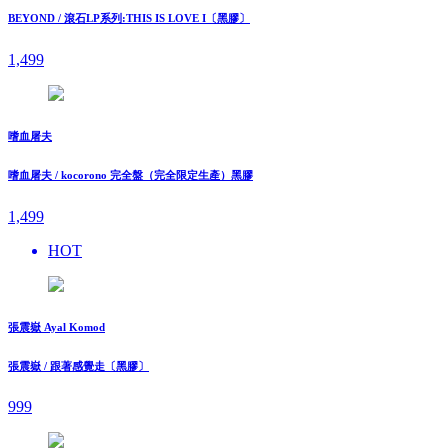
BEYOND / 滾石LP系列:THIS IS LOVE I〔黑膠〕
1,499
嗜血屠夫
嗜血屠夫 / kocorono 完全盤（完全限定生產）黑膠
1,499
HOT
張震嶽 Ayal Komod
張震嶽 / 跟著感覺走〔黑膠〕
999