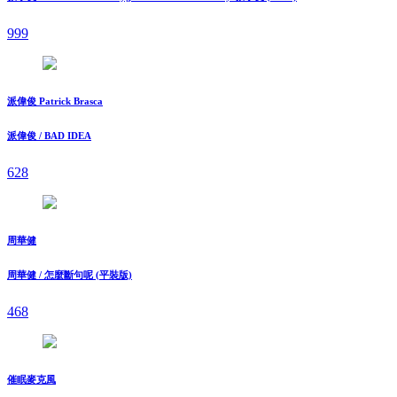
999
派偉俊 Patrick Brasca
派偉俊 / BAD IDEA
628
周華健
周華健 / 怎麼斷句呢 (平裝版)
468
催眠麥克風