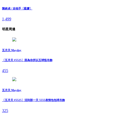
陳綺貞 / 吉他手〔藍膠〕
1,499
明星周邊
五月天 Mayday
〔五月天 #5525〕因為你所以五球怪吊飾
455
五月天 Mayday
〔五月天 #5525〕活到那一天 5555表情包包球吊飾
325