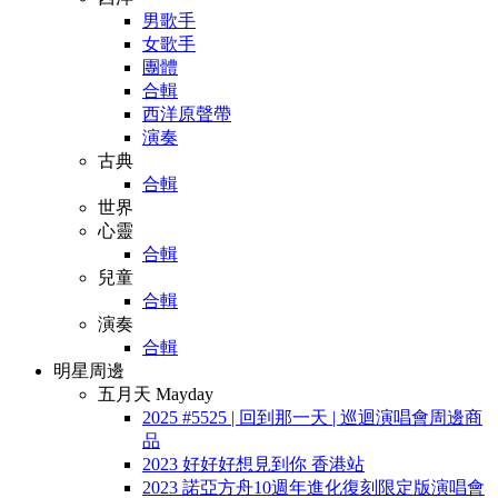
男歌手
女歌手
團體
合輯
西洋原聲帶
演奏
古典
合輯
世界
心靈
合輯
兒童
合輯
演奏
合輯
明星周邊
五月天 Mayday
2025 #5525 | 回到那一天 | 巡迴演唱會周邊商
品
2023 好好好想見到你 香港站
2023 諾亞方舟10週年進化復刻限定版演唱會