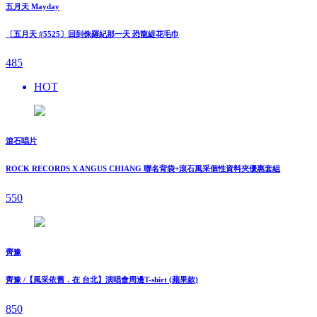
五月天 Mayday
〔五月天 #5525〕回到侏羅紀那一天 恐龍緹花毛巾
485
HOT
滾石唱片
ROCK RECORDS X ANGUS CHIANG 聯名背袋+滾石風采個性資料夾優惠套組
550
齊豫
齊豫 /【風采依舊．在 台北】演唱會周邊T-shirt (蘋果款)
850