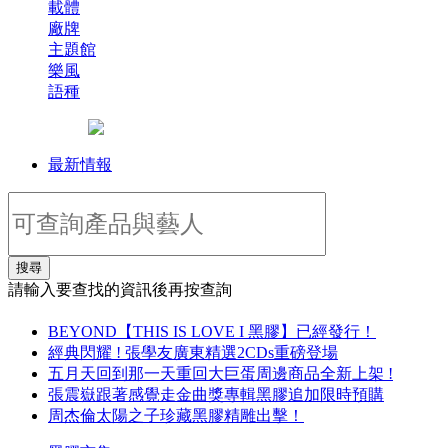
載體
廠牌
主題館
樂風
語種
最新情報
搜尋
請輸入要查找的資訊後再按查詢
BEYOND【THIS IS LOVE I 黑膠】已經發行！
經典閃耀 ! 張學友廣東精選2CDs重磅登場
五月天回到那一天重回大巨蛋周邊商品全新上架 !
張震嶽跟著感覺走金曲獎專輯黑膠追加限時預購
周杰倫太陽之子珍藏黑膠精雕出擊！