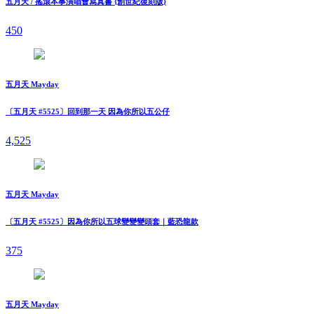
五月天 / 搖滾本事演唱會寫真書 {創世紀復刻版}
450
五月天 Mayday
〔五月天 #5525〕回到那一天 因為你所以五公仔
4,525
五月天 Mayday
〔五月天 #5525〕因為你所以五球變變變頭套｜藍恐龍款
375
五月天 Mayday