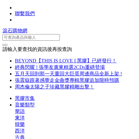
聯繫我們
滾石購物網
請輸入要查找的資訊後再按查詢
BEYOND【THIS IS LOVE I 黑膠】已經發行！
經典閃耀 ! 張學友廣東精選2CDs重磅登場
五月天回到那一天重回大巨蛋周邊商品全新上架 !
張震嶽跟著感覺走金曲獎專輯黑膠追加限時預購
周杰倫太陽之子珍藏黑膠精雕出擊！
黑膠市集
音樂類型
華語
東洋
韓樂
西洋
古典