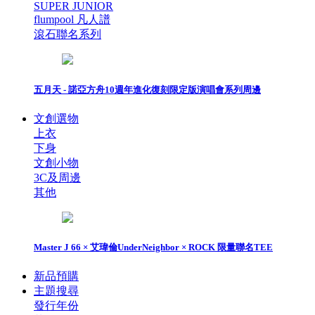
SUPER JUNIOR
flumpool 凡人譜
滾石聯名系列
五月天 - 諾亞方舟10週年進化復刻限定版演唱會系列周邊
文創選物
上衣
下身
文創小物
3C及周邊
其他
Master J 66 × 艾瑋倫UnderNeighbor × ROCK 限量聯名TEE
新品預購
主題搜尋
發行年份