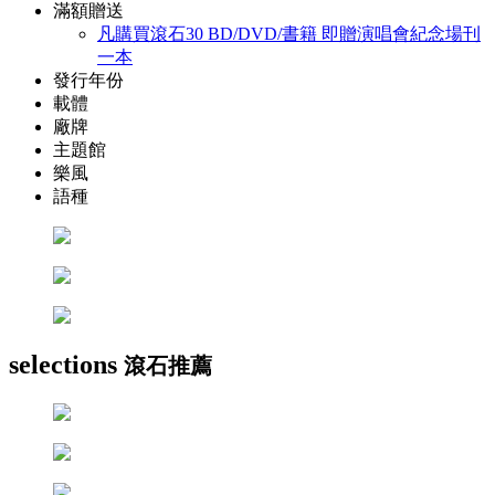
滿額贈送
凡購買滾石30 BD/DVD/書籍 即贈演唱會紀念場刊
一本
發行年份
載體
廠牌
主題館
樂風
語種
selections
滾石推薦