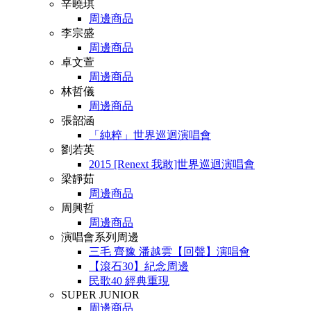
辛曉琪
周邊商品
李宗盛
周邊商品
卓文萱
周邊商品
林哲儀
周邊商品
張韶涵
「純粹」世界巡迴演唱會
劉若英
2015 [Renext 我敢]世界巡迴演唱會
梁靜茹
周邊商品
周興哲
周邊商品
演唱會系列周邊
三毛 齊豫 潘越雲【回聲】演唱會
【滾石30】紀念周邊
民歌40 經典重現
SUPER JUNIOR
周邊商品