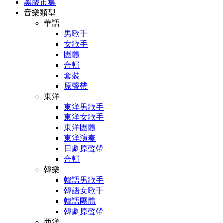
黑膠市集
音樂類型
華語
男歌手
女歌手
團體
合輯
套裝
原聲帶
東洋
東洋男歌手
東洋女歌手
東洋團體
東洋演奏
日劇原聲帶
合輯
韓樂
韓語男歌手
韓語女歌手
韓語團體
韓劇原聲帶
西洋