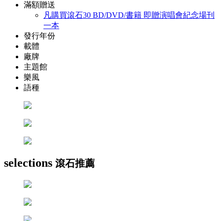
滿額贈送
凡購買滾石30 BD/DVD/書籍 即贈演唱會紀念場刊
一本
發行年份
載體
廠牌
主題館
樂風
語種
selections
滾石推薦