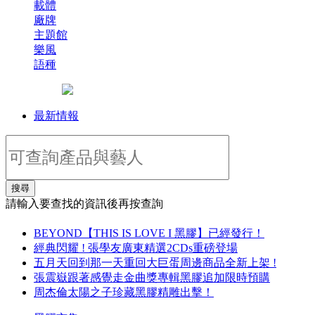
載體
廠牌
主題館
樂風
語種
最新情報
搜尋
請輸入要查找的資訊後再按查詢
BEYOND【THIS IS LOVE I 黑膠】已經發行！
經典閃耀 ! 張學友廣東精選2CDs重磅登場
五月天回到那一天重回大巨蛋周邊商品全新上架 !
張震嶽跟著感覺走金曲獎專輯黑膠追加限時預購
周杰倫太陽之子珍藏黑膠精雕出擊！