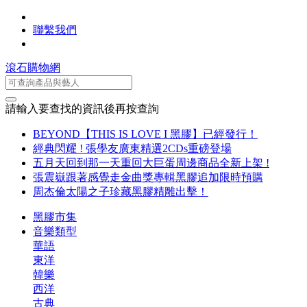
聯繫我們
滾石購物網
請輸入要查找的資訊後再按查詢
BEYOND【THIS IS LOVE I 黑膠】已經發行！
經典閃耀 ! 張學友廣東精選2CDs重磅登場
五月天回到那一天重回大巨蛋周邊商品全新上架 !
張震嶽跟著感覺走金曲獎專輯黑膠追加限時預購
周杰倫太陽之子珍藏黑膠精雕出擊！
黑膠市集
音樂類型
華語
東洋
韓樂
西洋
古典