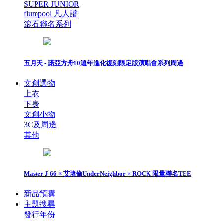
SUPER JUNIOR
flumpool 凡人譜
滾石聯名系列
五月天 - 諾亞方舟10週年進化復刻限定版演唱會系列周邊
文創選物
上衣
下身
文創小物
3C及周邊
其他
Master J 66 × 艾瑋倫UnderNeighbor × ROCK 限量聯名TEE
新品預購
主題搜尋
發行年份