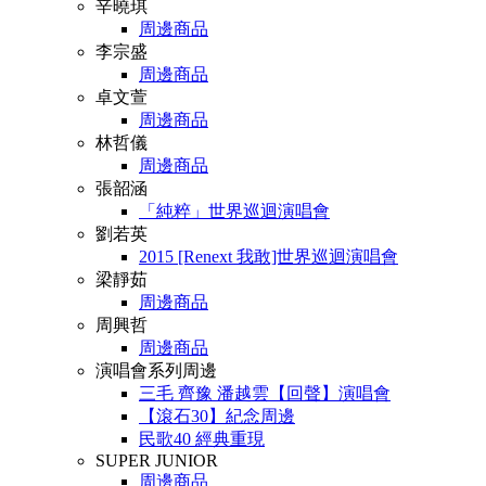
辛曉琪
周邊商品
李宗盛
周邊商品
卓文萱
周邊商品
林哲儀
周邊商品
張韶涵
「純粹」世界巡迴演唱會
劉若英
2015 [Renext 我敢]世界巡迴演唱會
梁靜茹
周邊商品
周興哲
周邊商品
演唱會系列周邊
三毛 齊豫 潘越雲【回聲】演唱會
【滾石30】紀念周邊
民歌40 經典重現
SUPER JUNIOR
周邊商品