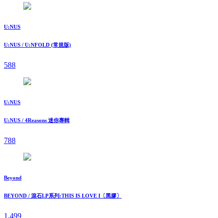
U:NUS
U:NUS / U:NFOLD (常規版)
588
U:NUS
U:NUS / 4Reasons 迷你專輯
788
Beyond
BEYOND / 滾石LP系列:THIS IS LOVE I〔黑膠〕
1,499