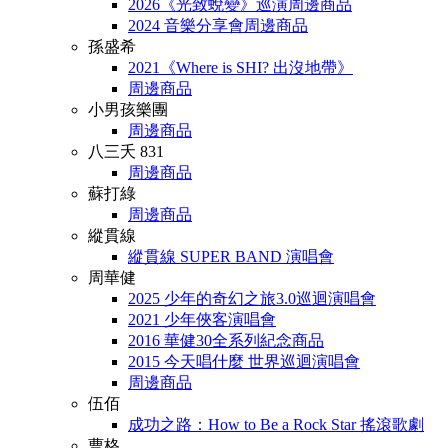
2026《光致蛻變》巡演周邊商品
2024 音樂分享會周邊商品
孫盛希
2021《Where is SHI? 出沒地帶》
周邊商品
小男孩樂團
周邊商品
八三夭 831
周邊商品
蘇打綠
周邊商品
縱貫線
縱貫線 SUPER BAND 演唱會
周華健
2025 少年的奇幻之旅3.0巡迴演唱會
2021 少年俠客演唱會
2016 華健30全系列紀念商品
2015 今天唱什麼 世界巡迴演唱會
周邊商品
伍佰
成功之路：How to Be a Rock Star 搖滾歌劇
曹格