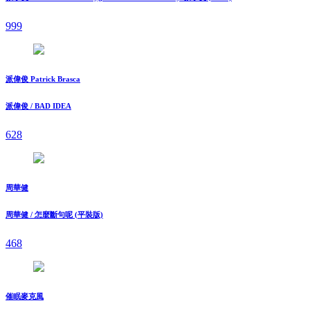
999
派偉俊 Patrick Brasca
派偉俊 / BAD IDEA
628
周華健
周華健 / 怎麼斷句呢 (平裝版)
468
催眠麥克風