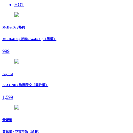
HOT
McHotDog熱狗
MC HotDog 熱狗 / Wake Up〔黑膠〕
999
Beyond
BEYOND / 海闊天空〔圖片膠〕
1,599
黃鶯鶯
黃鶯鶯 / 花言巧語〔黑膠〕