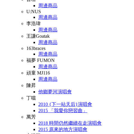
周邊商品
U:NUS
周邊商品
李浩瑋
周邊商品
王謙Goatak
周邊商品
163braces
周邊商品
福夢 FUMON
周邊商品
頑童 MJ116
周邊商品
陳昇
他鄉夢河演唱會
丁噹
2010 {下一站天后}演唱會
2015 「我愛你戀習曲」
萬芳
2018 時間仍然繼續在走演唱會
2015 原來的地方演唱會