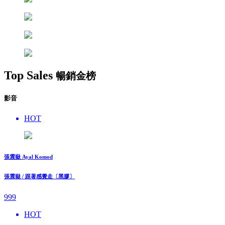
Top Sales
暢銷金榜
影音
HOT
張震嶽 Ayal Komod
張震嶽 / 跟著感覺走〔黑膠〕
999
HOT