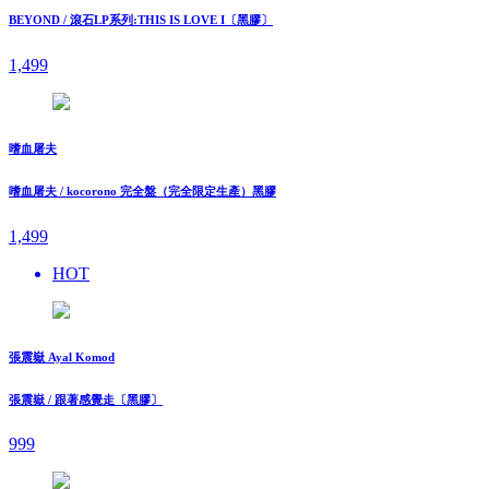
BEYOND / 滾石LP系列:THIS IS LOVE I〔黑膠〕
1,499
嗜血屠夫
嗜血屠夫 / kocorono 完全盤（完全限定生產）黑膠
1,499
HOT
張震嶽 Ayal Komod
張震嶽 / 跟著感覺走〔黑膠〕
999