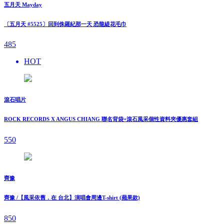
五月天 Mayday
〔五月天 #5525〕回到侏羅紀那一天 恐龍緹花毛巾
485
HOT
滾石唱片
ROCK RECORDS X ANGUS CHIANG 聯名背袋+滾石風采個性資料夾優惠套組
550
齊豫
齊豫 /【風采依舊．在 台北】演唱會周邊T-shirt (蘋果款)
850