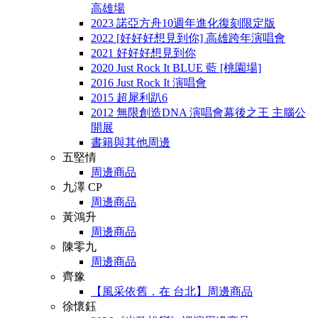
高雄場
2023 諾亞方舟10週年進化復刻限定版
2022 [好好好想見到你] 高雄跨年演唱會
2021 好好好想見到你
2020 Just Rock It BLUE 藍 [桃園場]
2016 Just Rock It 演唱會
2015 超犀利趴6
2012 無限創造DNA 演唱會幕後之王 主腦公
開展
書籍與其他周邊
五堅情
周邊商品
九澤 CP
周邊商品
黃鴻升
周邊商品
陳零九
周邊商品
齊豫
【風采依舊．在 台北】周邊商品
徐懷鈺