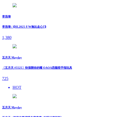
李浩瑋
李浩瑋 / ⟪HL2025 F/W無比走⼼T⟫
1,380
五月天 Mayday
〔五月天 #5525〕快張開你的嘴 OAOA恐龍咬手指玩具
725
HOT
五月天 Mayday