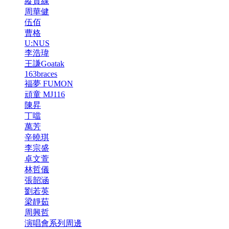
縱貫線
周華健
伍佰
曹格
U:NUS
李浩瑋
王謙Goatak
163braces
福夢 FUMON
頑童 MJ116
陳昇
丁噹
萬芳
辛曉琪
李宗盛
卓文萱
林哲儀
張韶涵
劉若英
梁靜茹
周興哲
演唱會系列周邊