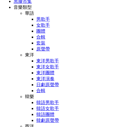
黑膠市集
音樂類型
華語
男歌手
女歌手
團體
合輯
套裝
原聲帶
東洋
東洋男歌手
東洋女歌手
東洋團體
東洋演奏
日劇原聲帶
合輯
韓樂
韓語男歌手
韓語女歌手
韓語團體
韓劇原聲帶
西洋