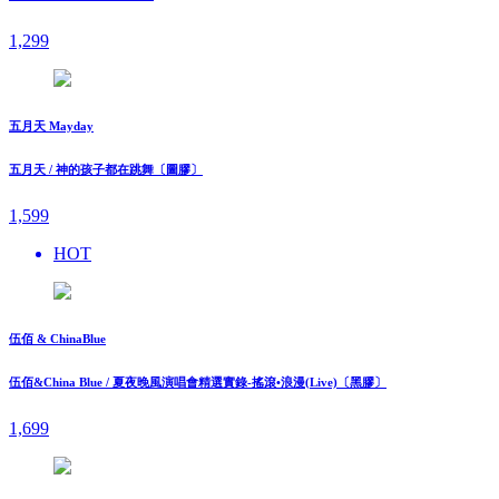
1,299
五月天 Mayday
五月天 / 神的孩子都在跳舞〔圖膠〕
1,599
HOT
伍佰 & ChinaBlue
伍佰&China Blue / 夏夜晚風演唱會精選實錄-搖滾•浪漫(Live)〔黑膠〕
1,699