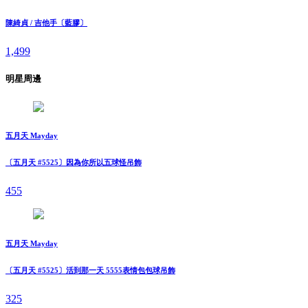
陳綺貞 / 吉他手〔藍膠〕
1,499
明星周邊
五月天 Mayday
〔五月天 #5525〕因為你所以五球怪吊飾
455
五月天 Mayday
〔五月天 #5525〕活到那一天 5555表情包包球吊飾
325