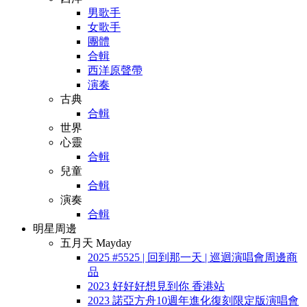
男歌手
女歌手
團體
合輯
西洋原聲帶
演奏
古典
合輯
世界
心靈
合輯
兒童
合輯
演奏
合輯
明星周邊
五月天 Mayday
2025 #5525 | 回到那一天 | 巡迴演唱會周邊商
品
2023 好好好想見到你 香港站
2023 諾亞方舟10週年進化復刻限定版演唱會