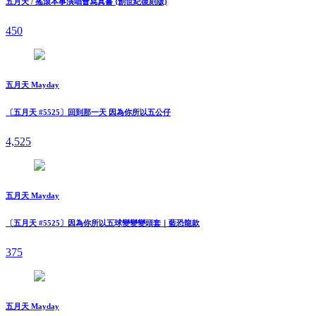
五月天 / 搖滾本事演唱會寫真書 {創世紀復刻版}
450
五月天 Mayday
〔五月天 #5525〕回到那一天 因為你所以五公仔
4,525
五月天 Mayday
〔五月天 #5525〕因為你所以五球變變變頭套｜藍恐龍款
375
五月天 Mayday