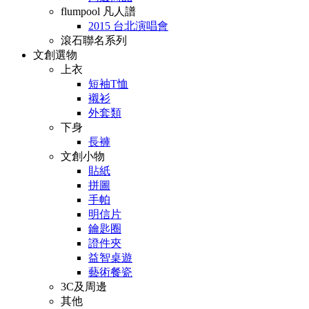
flumpool 凡人譜
2015 台北演唱會
滾石聯名系列
文創選物
上衣
短袖T恤
襯衫
外套類
下身
長褲
文創小物
貼紙
拼圖
手帕
明信片
鑰匙圈
證件夾
益智桌遊
藝術餐瓷
3C及周邊
其他