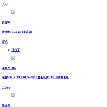
758
黃挺瑋
黃挺瑋 / Journey (正式版)
698
HOT
頑童 MJ116
頑童MJ116 / FRESH GAME〔雙色混膠2LP〕預購簽名版
1,699
陳綺貞