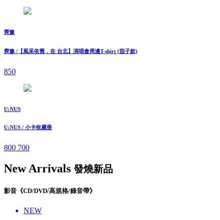
齊豫
齊豫 /【風采依舊．在 台北】演唱會周邊T-shirt (茄子款)
850
U:NUS
U:NUS / 小卡收藏冊
800
700
New Arrivals
發燒新品
影音《CD/DVD/高規格/錄音帶》
NEW