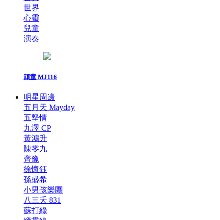
世界
心靈
兒童
演奏
頑童 MJ116
明星周邊
五月天 Mayday
五堅情
九澤 CP
黃鴻升
陳零九
齊豫
徐懷鈺
孫盛希
小男孩樂團
八三夭 831
蘇打綠