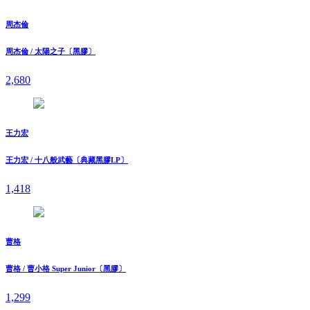
周杰倫
周杰倫 / 太陽之子〔黑膠〕
2,680
王力宏
王力宏 / 十八般武藝〔典藏黑膠LP〕
1,418
曹格
曹格 / 曹小格 Super Junior〔黑膠〕
1,299