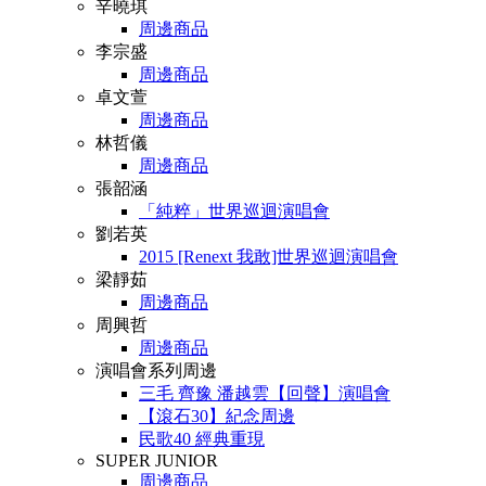
辛曉琪
周邊商品
李宗盛
周邊商品
卓文萱
周邊商品
林哲儀
周邊商品
張韶涵
「純粹」世界巡迴演唱會
劉若英
2015 [Renext 我敢]世界巡迴演唱會
梁靜茹
周邊商品
周興哲
周邊商品
演唱會系列周邊
三毛 齊豫 潘越雲【回聲】演唱會
【滾石30】紀念周邊
民歌40 經典重現
SUPER JUNIOR
周邊商品