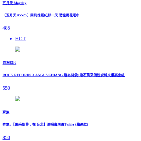
五月天 Mayday
〔五月天 #5525〕回到侏羅紀那一天 恐龍緹花毛巾
485
HOT
滾石唱片
ROCK RECORDS X ANGUS CHIANG 聯名背袋+滾石風采個性資料夾優惠套組
550
齊豫
齊豫 /【風采依舊．在 台北】演唱會周邊T-shirt (蘋果款)
850