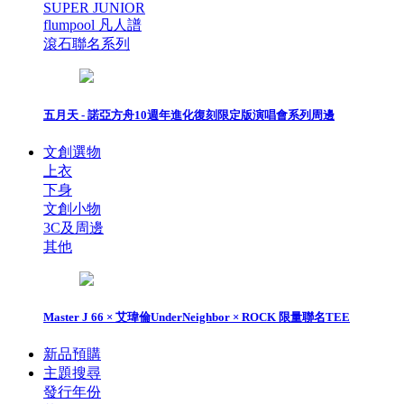
SUPER JUNIOR
flumpool 凡人譜
滾石聯名系列
五月天 - 諾亞方舟10週年進化復刻限定版演唱會系列周邊
文創選物
上衣
下身
文創小物
3C及周邊
其他
Master J 66 × 艾瑋倫UnderNeighbor × ROCK 限量聯名TEE
新品預購
主題搜尋
發行年份