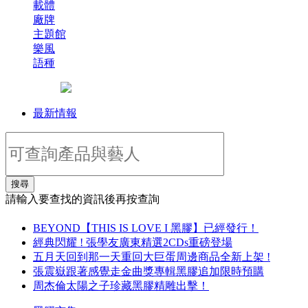
載體
廠牌
主題館
樂風
語種
最新情報
搜尋
請輸入要查找的資訊後再按查詢
BEYOND【THIS IS LOVE I 黑膠】已經發行！
經典閃耀 ! 張學友廣東精選2CDs重磅登場
五月天回到那一天重回大巨蛋周邊商品全新上架 !
張震嶽跟著感覺走金曲獎專輯黑膠追加限時預購
周杰倫太陽之子珍藏黑膠精雕出擊！