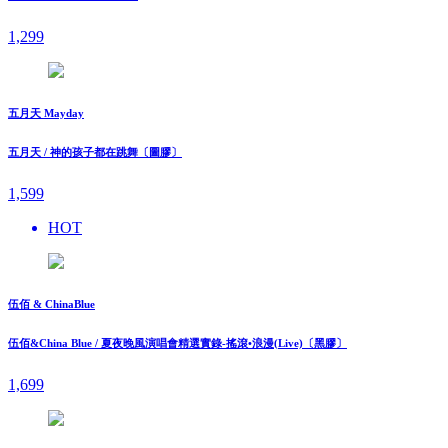
1,299
五月天 Mayday
五月天 / 神的孩子都在跳舞〔圖膠〕
1,599
HOT
伍佰 & ChinaBlue
伍佰&China Blue / 夏夜晚風演唱會精選實錄-搖滾•浪漫(Live)〔黑膠〕
1,699