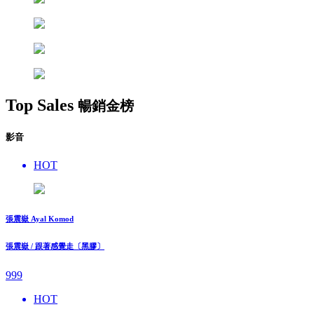
Top Sales
暢銷金榜
影音
HOT
張震嶽 Ayal Komod
張震嶽 / 跟著感覺走〔黑膠〕
999
HOT