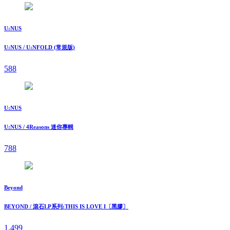
U:NUS
U:NUS / U:NFOLD (常規版)
588
U:NUS
U:NUS / 4Reasons 迷你專輯
788
Beyond
BEYOND / 滾石LP系列:THIS IS LOVE I〔黑膠〕
1,499