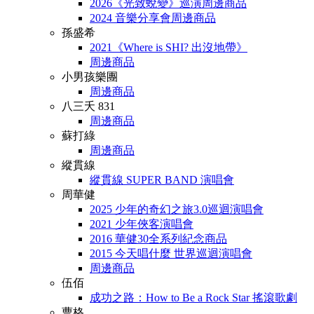
2026《光致蛻變》巡演周邊商品
2024 音樂分享會周邊商品
孫盛希
2021《Where is SHI? 出沒地帶》
周邊商品
小男孩樂團
周邊商品
八三夭 831
周邊商品
蘇打綠
周邊商品
縱貫線
縱貫線 SUPER BAND 演唱會
周華健
2025 少年的奇幻之旅3.0巡迴演唱會
2021 少年俠客演唱會
2016 華健30全系列紀念商品
2015 今天唱什麼 世界巡迴演唱會
周邊商品
伍佰
成功之路：How to Be a Rock Star 搖滾歌劇
曹格