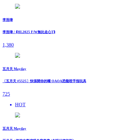
李浩瑋
李浩瑋 / ⟪HL2025 F/W無比走⼼T⟫
1,380
五月天 Mayday
〔五月天 #5525〕快張開你的嘴 OAOA恐龍咬手指玩具
725
HOT
五月天 Mayday