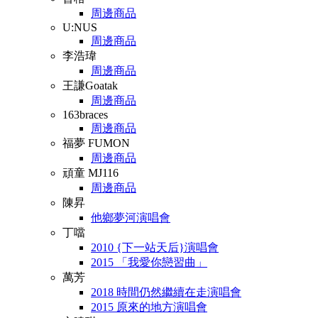
周邊商品
U:NUS
周邊商品
李浩瑋
周邊商品
王謙Goatak
周邊商品
163braces
周邊商品
福夢 FUMON
周邊商品
頑童 MJ116
周邊商品
陳昇
他鄉夢河演唱會
丁噹
2010 {下一站天后}演唱會
2015 「我愛你戀習曲」
萬芳
2018 時間仍然繼續在走演唱會
2015 原來的地方演唱會