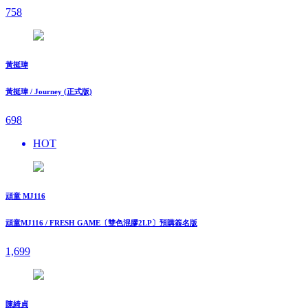
758
黃挺瑋
黃挺瑋 / Journey (正式版)
698
HOT
頑童 MJ116
頑童MJ116 / FRESH GAME〔雙色混膠2LP〕預購簽名版
1,699
陳綺貞