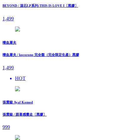
BEYOND / 滾石LP系列:THIS IS LOVE I〔黑膠〕
1,499
嗜血屠夫
嗜血屠夫 / kocorono 完全盤（完全限定生產）黑膠
1,499
HOT
張震嶽 Ayal Komod
張震嶽 / 跟著感覺走〔黑膠〕
999