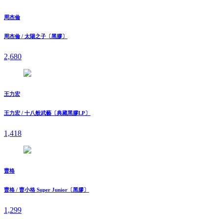
周杰倫
周杰倫 / 太陽之子〔黑膠〕
2,680
王力宏
王力宏 / 十八般武藝〔典藏黑膠LP〕
1,418
曹格
曹格 / 曹小格 Super Junior〔黑膠〕
1,299