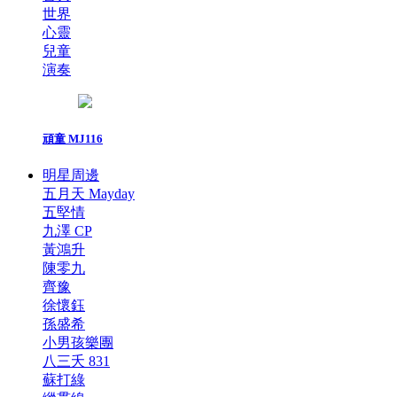
世界
心靈
兒童
演奏
頑童 MJ116
明星周邊
五月天 Mayday
五堅情
九澤 CP
黃鴻升
陳零九
齊豫
徐懷鈺
孫盛希
小男孩樂團
八三夭 831
蘇打綠