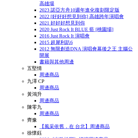
高雄場
2023 諾亞方舟10週年進化復刻限定版
2022 [好好好想見到你] 高雄跨年演唱會
2021 好好好想見到你
2020 Just Rock It BLUE 藍 [桃園場]
2016 Just Rock It 演唱會
2015 超犀利趴6
2012 無限創造DNA 演唱會幕後之王 主腦公
開展
書籍與其他周邊
五堅情
周邊商品
九澤 CP
周邊商品
黃鴻升
周邊商品
陳零九
周邊商品
齊豫
【風采依舊．在 台北】周邊商品
徐懷鈺