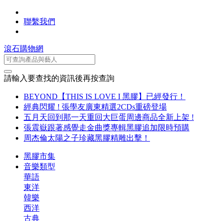
聯繫我們
滾石購物網
請輸入要查找的資訊後再按查詢
BEYOND【THIS IS LOVE I 黑膠】已經發行！
經典閃耀 ! 張學友廣東精選2CDs重磅登場
五月天回到那一天重回大巨蛋周邊商品全新上架 !
張震嶽跟著感覺走金曲獎專輯黑膠追加限時預購
周杰倫太陽之子珍藏黑膠精雕出擊！
黑膠市集
音樂類型
華語
東洋
韓樂
西洋
古典