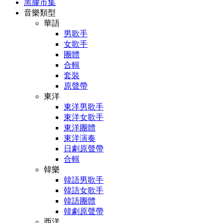
黑膠市集
音樂類型
華語
男歌手
女歌手
團體
合輯
套裝
原聲帶
東洋
東洋男歌手
東洋女歌手
東洋團體
東洋演奏
日劇原聲帶
合輯
韓樂
韓語男歌手
韓語女歌手
韓語團體
韓劇原聲帶
西洋