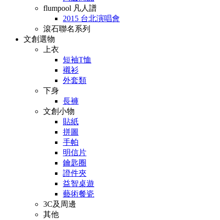
flumpool 凡人譜
2015 台北演唱會
滾石聯名系列
文創選物
上衣
短袖T恤
襯衫
外套類
下身
長褲
文創小物
貼紙
拼圖
手帕
明信片
鑰匙圈
證件夾
益智桌遊
藝術餐瓷
3C及周邊
其他