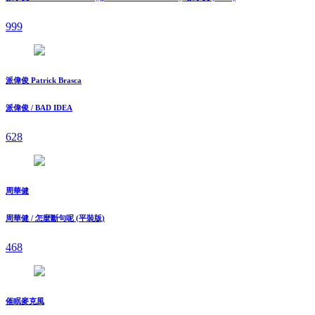
999
派偉俊 Patrick Brasca
派偉俊 / BAD IDEA
628
周華健
周華健 / 怎麼斷句呢 (平裝版)
468
催眠麥克風