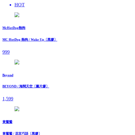
HOT
McHotDog熱狗
MC HotDog 熱狗 / Wake Up〔黑膠〕
999
Beyond
BEYOND / 海闊天空〔圖片膠〕
1,599
黃鶯鶯
黃鶯鶯 / 花言巧語〔黑膠〕