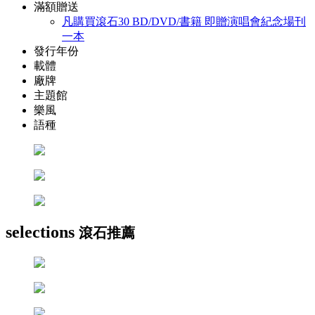
滿額贈送
凡購買滾石30 BD/DVD/書籍 即贈演唱會紀念場刊
一本
發行年份
載體
廠牌
主題館
樂風
語種
selections
滾石推薦