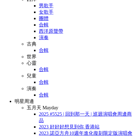
男歌手
女歌手
團體
合輯
西洋原聲帶
演奏
古典
合輯
世界
心靈
合輯
兒童
合輯
演奏
合輯
明星周邊
五月天 Mayday
2025 #5525 | 回到那一天 | 巡迴演唱會周邊商
品
2023 好好好想見到你 香港站
2023 諾亞方舟10週年進化復刻限定版演唱會