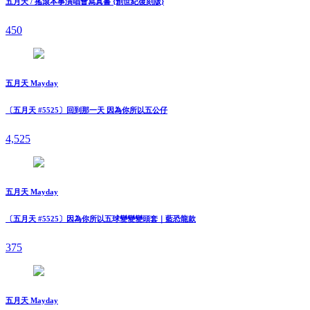
五月天 / 搖滾本事演唱會寫真書 {創世紀復刻版}
450
五月天 Mayday
〔五月天 #5525〕回到那一天 因為你所以五公仔
4,525
五月天 Mayday
〔五月天 #5525〕因為你所以五球變變變頭套｜藍恐龍款
375
五月天 Mayday