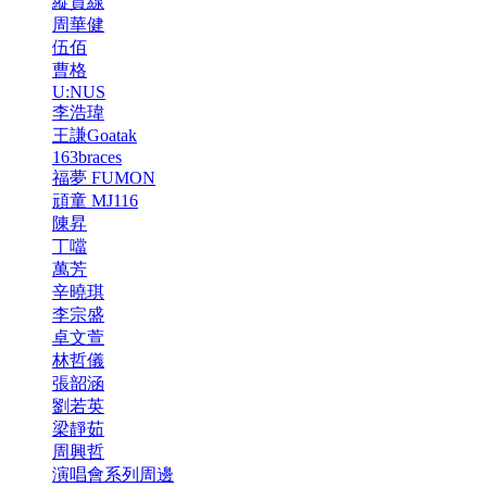
縱貫線
周華健
伍佰
曹格
U:NUS
李浩瑋
王謙Goatak
163braces
福夢 FUMON
頑童 MJ116
陳昇
丁噹
萬芳
辛曉琪
李宗盛
卓文萱
林哲儀
張韶涵
劉若英
梁靜茹
周興哲
演唱會系列周邊