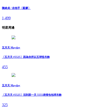
陳綺貞 / 吉他手〔藍膠〕
1,499
明星周邊
五月天 Mayday
〔五月天 #5525〕因為你所以五球怪吊飾
455
五月天 Mayday
〔五月天 #5525〕活到那一天 5555表情包包球吊飾
325