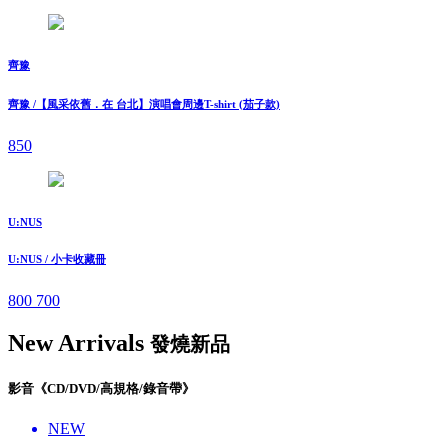
齊豫
齊豫 /【風采依舊．在 台北】演唱會周邊T-shirt (茄子款)
850
U:NUS
U:NUS / 小卡收藏冊
800
700
New Arrivals
發燒新品
影音《CD/DVD/高規格/錄音帶》
NEW