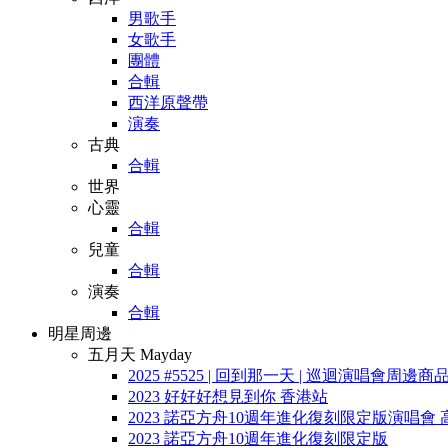
男歌手
女歌手
團體
合輯
西洋原聲帶
演奏
古典
合輯
世界
心靈
合輯
兒童
合輯
演奏
合輯
明星周邊
五月天 Mayday
2025 #5525 | 回到那一天 | 巡迴演唱會周邊商
2023 好好好想見到你 香港站
2023 諾亞方舟10週年進化復刻限定版演唱會 
2023 諾亞方舟10週年進化復刻限定版