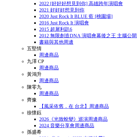
2022 [好好好想見到你] 高雄跨年演唱會
2021 好好好想見到你
2020 Just Rock It BLUE 藍 [桃園場]
2016 Just Rock It 演唱會
2015 超犀利趴6
2012 無限創造DNA 演唱會幕後之王 主腦公
書籍與其他周邊
五堅情
周邊商品
九澤 CP
周邊商品
黃鴻升
周邊商品
陳零九
周邊商品
齊豫
【風采依舊．在 台北】周邊商品
徐懷鈺
2026《光致蛻變》巡演周邊商品
2024 音樂分享會周邊商品
孫盛希