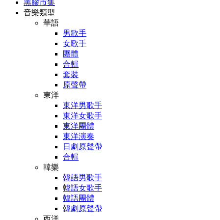
黑膠市集
音樂類型
華語
男歌手
女歌手
團體
合輯
套裝
原聲帶
東洋
東洋男歌手
東洋女歌手
東洋團體
東洋演奏
日劇原聲帶
合輯
韓樂
韓語男歌手
韓語女歌手
韓語團體
韓劇原聲帶
西洋