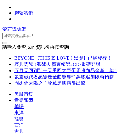
聯繫我們
滾石購物網
請輸入要查找的資訊後再按查詢
BEYOND【THIS IS LOVE I 黑膠】已經發行！
經典閃耀 ! 張學友廣東精選2CDs重磅登場
五月天回到那一天重回大巨蛋周邊商品全新上架 !
張震嶽跟著感覺走金曲獎專輯黑膠追加限時預購
周杰倫太陽之子珍藏黑膠精雕出擊！
黑膠市集
音樂類型
華語
東洋
韓樂
西洋
古典