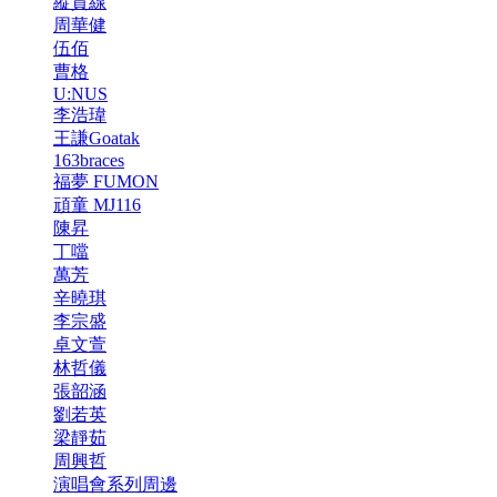
縱貫線
周華健
伍佰
曹格
U:NUS
李浩瑋
王謙Goatak
163braces
福夢 FUMON
頑童 MJ116
陳昇
丁噹
萬芳
辛曉琪
李宗盛
卓文萱
林哲儀
張韶涵
劉若英
梁靜茹
周興哲
演唱會系列周邊