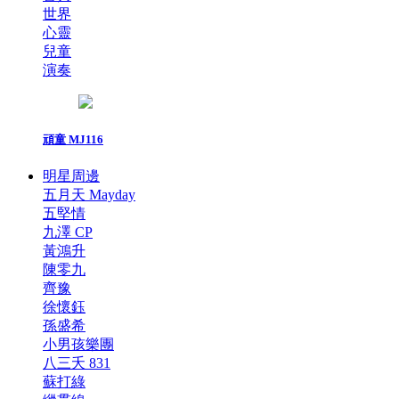
世界
心靈
兒童
演奏
頑童 MJ116
明星周邊
五月天 Mayday
五堅情
九澤 CP
黃鴻升
陳零九
齊豫
徐懷鈺
孫盛希
小男孩樂團
八三夭 831
蘇打綠