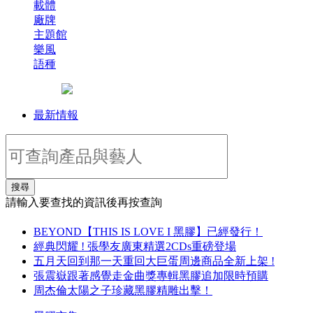
載體
廠牌
主題館
樂風
語種
最新情報
搜尋
請輸入要查找的資訊後再按查詢
BEYOND【THIS IS LOVE I 黑膠】已經發行！
經典閃耀 ! 張學友廣東精選2CDs重磅登場
五月天回到那一天重回大巨蛋周邊商品全新上架 !
張震嶽跟著感覺走金曲獎專輯黑膠追加限時預購
周杰倫太陽之子珍藏黑膠精雕出擊！