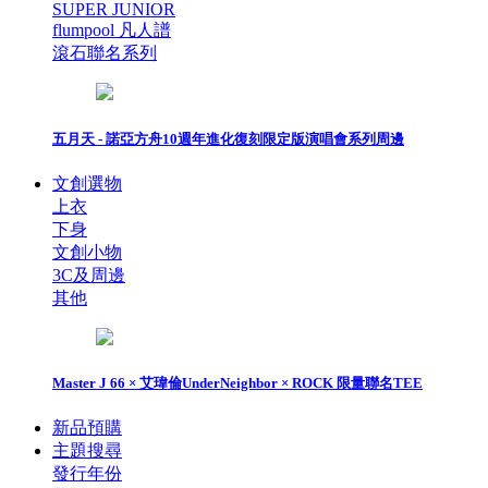
SUPER JUNIOR
flumpool 凡人譜
滾石聯名系列
五月天 - 諾亞方舟10週年進化復刻限定版演唱會系列周邊
文創選物
上衣
下身
文創小物
3C及周邊
其他
Master J 66 × 艾瑋倫UnderNeighbor × ROCK 限量聯名TEE
新品預購
主題搜尋
發行年份