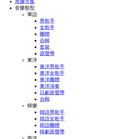
黑膠市集
音樂類型
華語
男歌手
女歌手
團體
合輯
套裝
原聲帶
東洋
東洋男歌手
東洋女歌手
東洋團體
東洋演奏
日劇原聲帶
合輯
韓樂
韓語男歌手
韓語女歌手
韓語團體
韓劇原聲帶
西洋