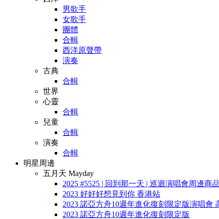
男歌手
女歌手
團體
合輯
西洋原聲帶
演奏
古典
合輯
世界
心靈
合輯
兒童
合輯
演奏
合輯
明星周邊
五月天 Mayday
2025 #5525 | 回到那一天 | 巡迴演唱會周邊商
2023 好好好想見到你 香港站
2023 諾亞方舟10週年進化復刻限定版演唱會 
2023 諾亞方舟10週年進化復刻限定版