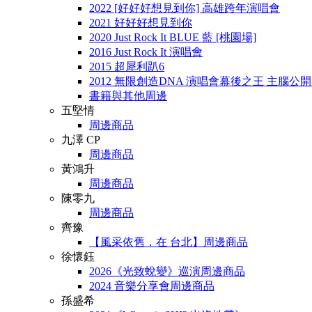
2022 [好好好想見到你] 高雄跨年演唱會
2021 好好好想見到你
2020 Just Rock It BLUE 藍 [桃園場]
2016 Just Rock It 演唱會
2015 超犀利趴6
2012 無限創造DNA 演唱會幕後之王 主腦公
書籍與其他周邊
五堅情
周邊商品
九澤 CP
周邊商品
黃鴻升
周邊商品
陳零九
周邊商品
齊豫
【風采依舊．在 台北】周邊商品
徐懷鈺
2026《光致蛻變》巡演周邊商品
2024 音樂分享會周邊商品
孫盛希