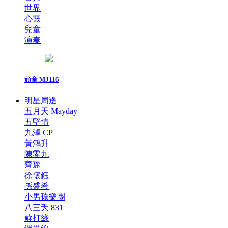
世界
心靈
兒童
演奏
頑童 MJ116
明星周邊
五月天 Mayday
五堅情
九澤 CP
黃鴻升
陳零九
齊豫
徐懷鈺
孫盛希
小男孩樂團
八三夭 831
蘇打綠