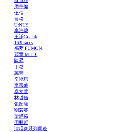
縱貫線
周華健
伍佰
曹格
U:NUS
李浩瑋
王謙Goatak
163braces
福夢 FUMON
頑童 MJ116
陳昇
丁噹
萬芳
辛曉琪
李宗盛
卓文萱
林哲儀
張韶涵
劉若英
梁靜茹
周興哲
演唱會系列周邊