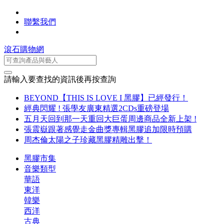
聯繫我們
滾石購物網
請輸入要查找的資訊後再按查詢
BEYOND【THIS IS LOVE I 黑膠】已經發行！
經典閃耀 ! 張學友廣東精選2CDs重磅登場
五月天回到那一天重回大巨蛋周邊商品全新上架 !
張震嶽跟著感覺走金曲獎專輯黑膠追加限時預購
周杰倫太陽之子珍藏黑膠精雕出擊！
黑膠市集
音樂類型
華語
東洋
韓樂
西洋
古典