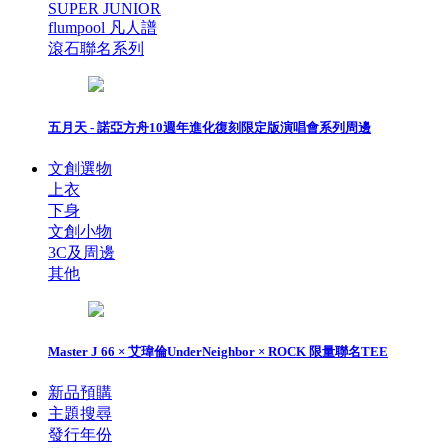
SUPER JUNIOR
flumpool 凡人譜
滾石聯名系列
五月天 - 諾亞方舟10週年進化復刻限定版演唱會系列周邊
文創選物
上衣
下身
文創小物
3C及周邊
其他
Master J 66 × 艾瑋倫UnderNeighbor × ROCK 限量聯名TEE
新品預購
主題搜尋
發行年份