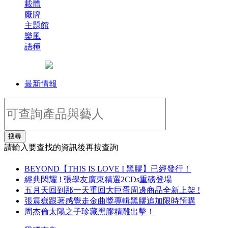
載體
廠牌
主題館
樂風
語種
最新情報
搜尋
請輸入要查找的資訊後再按查詢
BEYOND【THIS IS LOVE I 黑膠】已經發行！
經典閃耀 ! 張學友廣東精選2CDs重磅登場
五月天回到那一天重回大巨蛋周邊商品全新上架 !
張震嶽跟著感覺走金曲獎專輯黑膠追加限時預購
周杰倫太陽之子珍藏黑膠精雕出擊！