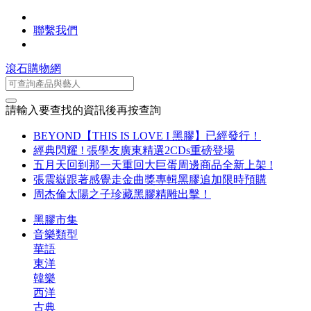
聯繫我們
滾石購物網
請輸入要查找的資訊後再按查詢
BEYOND【THIS IS LOVE I 黑膠】已經發行！
經典閃耀 ! 張學友廣東精選2CDs重磅登場
五月天回到那一天重回大巨蛋周邊商品全新上架 !
張震嶽跟著感覺走金曲獎專輯黑膠追加限時預購
周杰倫太陽之子珍藏黑膠精雕出擊！
黑膠市集
音樂類型
華語
東洋
韓樂
西洋
古典