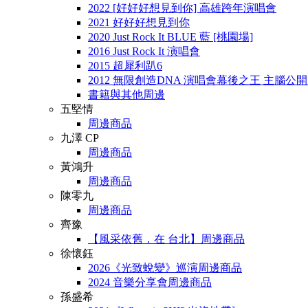
2022 [好好好想見到你] 高雄跨年演唱會
2021 好好好想見到你
2020 Just Rock It BLUE 藍 [桃園場]
2016 Just Rock It 演唱會
2015 超犀利趴6
2012 無限創造DNA 演唱會幕後之王 主腦公
書籍與其他周邊
五堅情
周邊商品
九澤 CP
周邊商品
黃鴻升
周邊商品
陳零九
周邊商品
齊豫
【風采依舊．在 台北】周邊商品
徐懷鈺
2026《光致蛻變》巡演周邊商品
2024 音樂分享會周邊商品
孫盛希