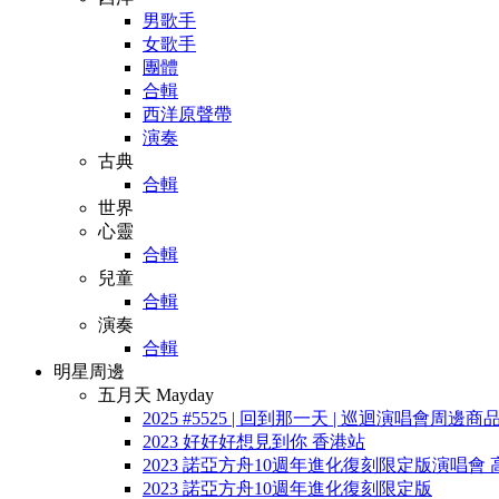
男歌手
女歌手
團體
合輯
西洋原聲帶
演奏
古典
合輯
世界
心靈
合輯
兒童
合輯
演奏
合輯
明星周邊
五月天 Mayday
2025 #5525 | 回到那一天 | 巡迴演唱會周邊商
2023 好好好想見到你 香港站
2023 諾亞方舟10週年進化復刻限定版演唱會 
2023 諾亞方舟10週年進化復刻限定版