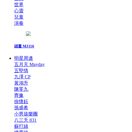
世界
心靈
兒童
演奏
頑童 MJ116
明星周邊
五月天 Mayday
五堅情
九澤 CP
黃鴻升
陳零九
齊豫
徐懷鈺
孫盛希
小男孩樂團
八三夭 831
蘇打綠