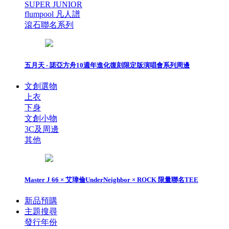
SUPER JUNIOR
flumpool 凡人譜
滾石聯名系列
五月天 - 諾亞方舟10週年進化復刻限定版演唱會系列周邊
文創選物
上衣
下身
文創小物
3C及周邊
其他
Master J 66 × 艾瑋倫UnderNeighbor × ROCK 限量聯名TEE
新品預購
主題搜尋
發行年份