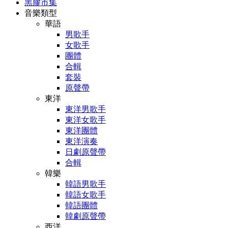
黑膠市集
音樂類型
華語
男歌手
女歌手
團體
合輯
套裝
原聲帶
東洋
東洋男歌手
東洋女歌手
東洋團體
東洋演奏
日劇原聲帶
合輯
韓樂
韓語男歌手
韓語女歌手
韓語團體
韓劇原聲帶
西洋