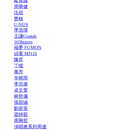
縱貫線
周華健
伍佰
曹格
U:NUS
李浩瑋
王謙Goatak
163braces
福夢 FUMON
頑童 MJ116
陳昇
丁噹
萬芳
辛曉琪
李宗盛
卓文萱
林哲儀
張韶涵
劉若英
梁靜茹
周興哲
演唱會系列周邊