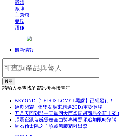
載體
廠牌
主題館
樂風
語種
最新情報
搜尋
請輸入要查找的資訊後再按查詢
BEYOND【THIS IS LOVE I 黑膠】已經發行！
經典閃耀 ! 張學友廣東精選2CDs重磅登場
五月天回到那一天重回大巨蛋周邊商品全新上架 !
張震嶽跟著感覺走金曲獎專輯黑膠追加限時預購
周杰倫太陽之子珍藏黑膠精雕出擊！