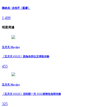
陳綺貞 / 吉他手〔藍膠〕
1,499
明星周邊
五月天 Mayday
〔五月天 #5525〕因為你所以五球怪吊飾
455
五月天 Mayday
〔五月天 #5525〕活到那一天 5555表情包包球吊飾
325