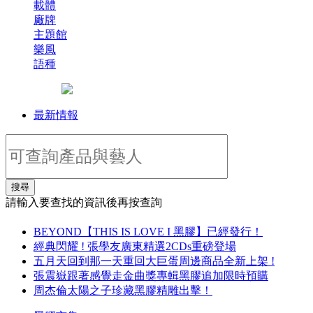
載體
廠牌
主題館
樂風
語種
最新情報
搜尋
請輸入要查找的資訊後再按查詢
BEYOND【THIS IS LOVE I 黑膠】已經發行！
經典閃耀 ! 張學友廣東精選2CDs重磅登場
五月天回到那一天重回大巨蛋周邊商品全新上架 !
張震嶽跟著感覺走金曲獎專輯黑膠追加限時預購
周杰倫太陽之子珍藏黑膠精雕出擊！