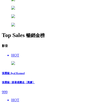
Top Sales
暢銷金榜
影音
HOT
張震嶽 Ayal Komod
張震嶽 / 跟著感覺走〔黑膠〕
999
HOT