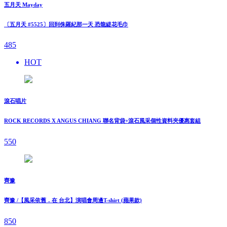
五月天 Mayday
〔五月天 #5525〕回到侏羅紀那一天 恐龍緹花毛巾
485
HOT
滾石唱片
ROCK RECORDS X ANGUS CHIANG 聯名背袋+滾石風采個性資料夾優惠套組
550
齊豫
齊豫 /【風采依舊．在 台北】演唱會周邊T-shirt (蘋果款)
850