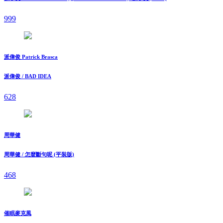
999
派偉俊 Patrick Brasca
派偉俊 / BAD IDEA
628
周華健
周華健 / 怎麼斷句呢 (平裝版)
468
催眠麥克風