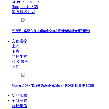
SUPER JUNIOR
flumpool 凡人譜
滾石聯名系列
五月天 - 諾亞方舟10週年進化復刻限定版演唱會系列周邊
文創選物
上衣
下身
文創小物
3C及周邊
其他
Master J 66 × 艾瑋倫UnderNeighbor × ROCK 限量聯名TEE
新品預購
主題搜尋
發行年份