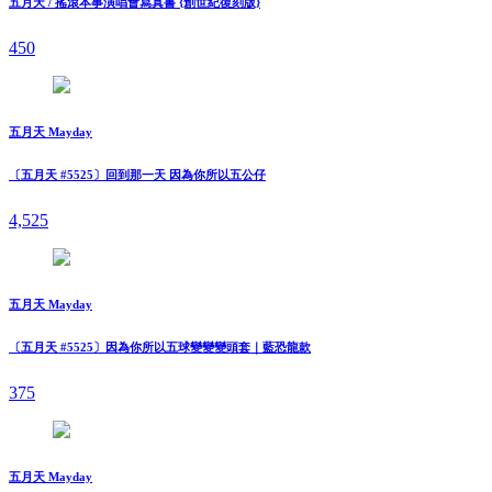
五月天 / 搖滾本事演唱會寫真書 {創世紀復刻版}
450
五月天 Mayday
〔五月天 #5525〕回到那一天 因為你所以五公仔
4,525
五月天 Mayday
〔五月天 #5525〕因為你所以五球變變變頭套｜藍恐龍款
375
五月天 Mayday