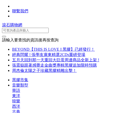
聯繫我們
滾石購物網
請輸入要查找的資訊後再按查詢
BEYOND【THIS IS LOVE I 黑膠】已經發行！
經典閃耀 ! 張學友廣東精選2CDs重磅登場
五月天回到那一天重回大巨蛋周邊商品全新上架 !
張震嶽跟著感覺走金曲獎專輯黑膠追加限時預購
周杰倫太陽之子珍藏黑膠精雕出擊！
黑膠市集
音樂類型
華語
東洋
韓樂
西洋
古典