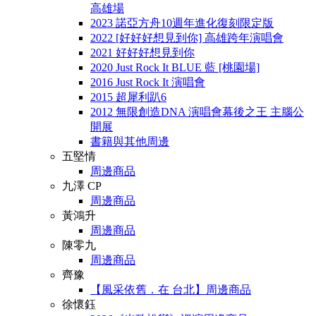
高雄場
2023 諾亞方舟10週年進化復刻限定版
2022 [好好好想見到你] 高雄跨年演唱會
2021 好好好想見到你
2020 Just Rock It BLUE 藍 [桃園場]
2016 Just Rock It 演唱會
2015 超犀利趴6
2012 無限創造DNA 演唱會幕後之王 主腦公
開展
書籍與其他周邊
五堅情
周邊商品
九澤 CP
周邊商品
黃鴻升
周邊商品
陳零九
周邊商品
齊豫
【風采依舊．在 台北】周邊商品
徐懷鈺