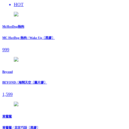
HOT
McHotDog熱狗
MC HotDog 熱狗 / Wake Up〔黑膠〕
999
Beyond
BEYOND / 海闊天空〔圖片膠〕
1,599
黃鶯鶯
黃鶯鶯 / 花言巧語〔黑膠〕