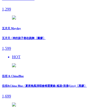
1,299
五月天 Mayday
五月天 / 神的孩子都在跳舞〔圖膠〕
1,599
HOT
伍佰 & ChinaBlue
伍佰&China Blue / 夏夜晚風演唱會精選實錄-搖滾•浪漫(Live)〔黑膠〕
1,699