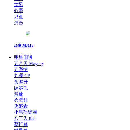
世界
心靈
兒童
演奏
頑童 MJ116
明星周邊
五月天 Mayday
五堅情
九澤 CP
黃鴻升
陳零九
齊豫
徐懷鈺
孫盛希
小男孩樂團
八三夭 831
蘇打綠