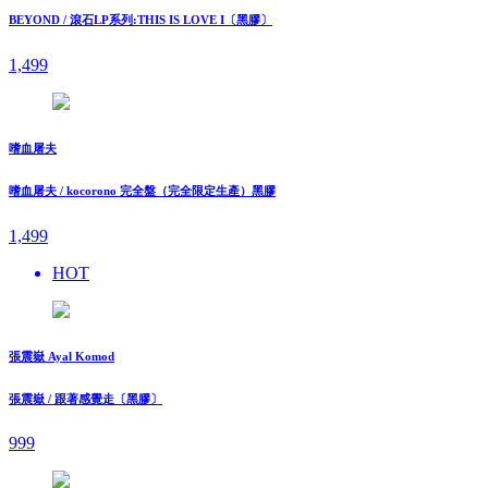
BEYOND / 滾石LP系列:THIS IS LOVE I〔黑膠〕
1,499
嗜血屠夫
嗜血屠夫 / kocorono 完全盤（完全限定生產）黑膠
1,499
HOT
張震嶽 Ayal Komod
張震嶽 / 跟著感覺走〔黑膠〕
999