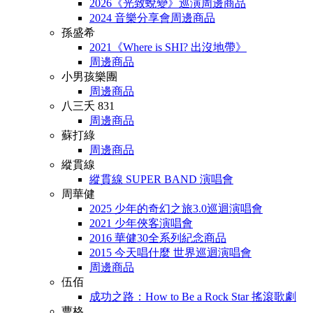
2026《光致蛻變》巡演周邊商品
2024 音樂分享會周邊商品
孫盛希
2021《Where is SHI? 出沒地帶》
周邊商品
小男孩樂團
周邊商品
八三夭 831
周邊商品
蘇打綠
周邊商品
縱貫線
縱貫線 SUPER BAND 演唱會
周華健
2025 少年的奇幻之旅3.0巡迴演唱會
2021 少年俠客演唱會
2016 華健30全系列紀念商品
2015 今天唱什麼 世界巡迴演唱會
周邊商品
伍佰
成功之路：How to Be a Rock Star 搖滾歌劇
曹格