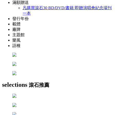
滿額贈送
凡購買滾石30 BD/DVD/書籍 即贈演唱會紀念場刊
一本
發行年份
載體
廠牌
主題館
樂風
語種
selections
滾石推薦