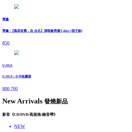
齊豫
齊豫 /【風采依舊．在 台北】演唱會周邊T-shirt (茄子款)
850
U:NUS
U:NUS / 小卡收藏冊
800
700
New Arrivals
發燒新品
影音《CD/DVD/高規格/錄音帶》
NEW