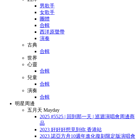
男歌手
女歌手
團體
合輯
西洋原聲帶
演奏
古典
合輯
世界
心靈
合輯
兒童
合輯
演奏
合輯
明星周邊
五月天 Mayday
2025 #5525 | 回到那一天 | 巡迴演唱會周邊商
品
2023 好好好想見到你 香港站
2023 諾亞方舟10週年進化復刻限定版演唱會