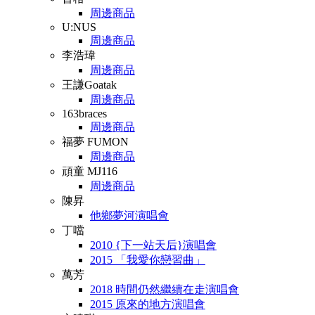
周邊商品
U:NUS
周邊商品
李浩瑋
周邊商品
王謙Goatak
周邊商品
163braces
周邊商品
福夢 FUMON
周邊商品
頑童 MJ116
周邊商品
陳昇
他鄉夢河演唱會
丁噹
2010 {下一站天后}演唱會
2015 「我愛你戀習曲」
萬芳
2018 時間仍然繼續在走演唱會
2015 原來的地方演唱會