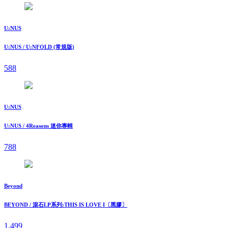
U:NUS
U:NUS / U:NFOLD (常規版)
588
U:NUS
U:NUS / 4Reasons 迷你專輯
788
Beyond
BEYOND / 滾石LP系列:THIS IS LOVE I〔黑膠〕
1,499