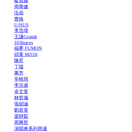
縱貫線
周華健
伍佰
曹格
U:NUS
李浩瑋
王謙Goatak
163braces
福夢 FUMON
頑童 MJ116
陳昇
丁噹
萬芳
辛曉琪
李宗盛
卓文萱
林哲儀
張韶涵
劉若英
梁靜茹
周興哲
演唱會系列周邊