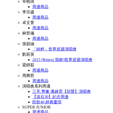
辛曉琪
周邊商品
李宗盛
周邊商品
卓文萱
周邊商品
林哲儀
周邊商品
張韶涵
「純粹」世界巡迴演唱會
劉若英
2015 [Renext 我敢]世界巡迴演唱會
梁靜茹
周邊商品
周興哲
周邊商品
演唱會系列周邊
三毛 齊豫 潘越雲【回聲】演唱會
【滾石30】紀念周邊
民歌40 經典重現
SUPER JUNIOR
周邊商品