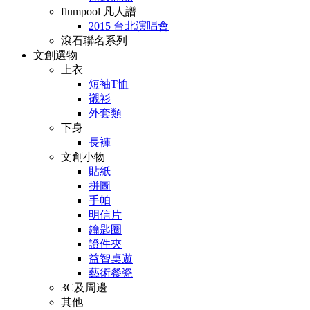
flumpool 凡人譜
2015 台北演唱會
滾石聯名系列
文創選物
上衣
短袖T恤
襯衫
外套類
下身
長褲
文創小物
貼紙
拼圖
手帕
明信片
鑰匙圈
證件夾
益智桌遊
藝術餐瓷
3C及周邊
其他