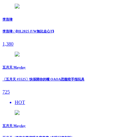
李浩瑋
李浩瑋 / ⟪HL2025 F/W無比走⼼T⟫
1,380
五月天 Mayday
〔五月天 #5525〕快張開你的嘴 OAOA恐龍咬手指玩具
725
HOT
五月天 Mayday