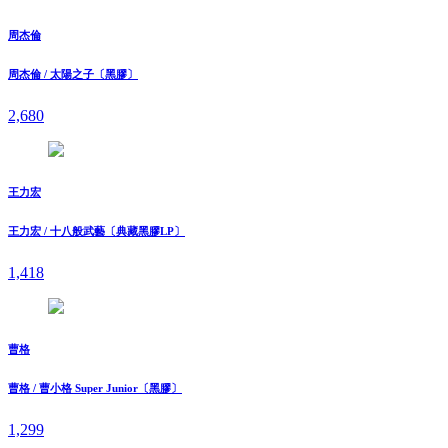
周杰倫
周杰倫 / 太陽之子〔黑膠〕
2,680
王力宏
王力宏 / 十八般武藝〔典藏黑膠LP〕
1,418
曹格
曹格 / 曹小格 Super Junior〔黑膠〕
1,299