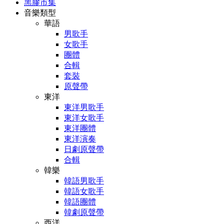
黑膠市集
音樂類型
華語
男歌手
女歌手
團體
合輯
套裝
原聲帶
東洋
東洋男歌手
東洋女歌手
東洋團體
東洋演奏
日劇原聲帶
合輯
韓樂
韓語男歌手
韓語女歌手
韓語團體
韓劇原聲帶
西洋