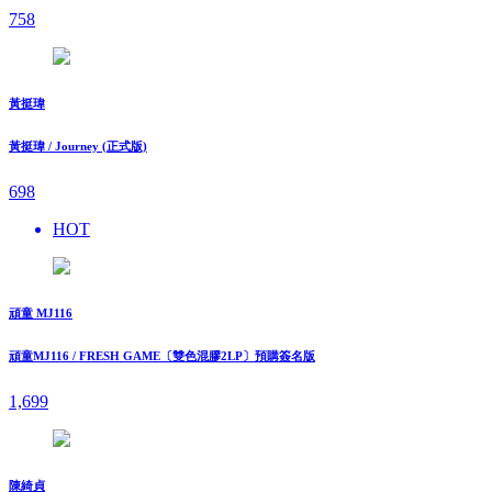
758
黃挺瑋
黃挺瑋 / Journey (正式版)
698
HOT
頑童 MJ116
頑童MJ116 / FRESH GAME〔雙色混膠2LP〕預購簽名版
1,699
陳綺貞