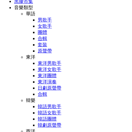
黑膠市集
音樂類型
華語
男歌手
女歌手
團體
合輯
套裝
原聲帶
東洋
東洋男歌手
東洋女歌手
東洋團體
東洋演奏
日劇原聲帶
合輯
韓樂
韓語男歌手
韓語女歌手
韓語團體
韓劇原聲帶
西洋