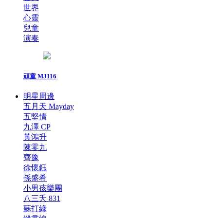
世界
心靈
兒童
演奏
頑童 MJ116
明星周邊
五月天 Mayday
五堅情
九澤 CP
黃鴻升
陳零九
齊豫
徐懷鈺
孫盛希
小男孩樂團
八三夭 831
蘇打綠