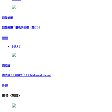
回聲樂團
回聲樂團 / 靈魂的回聲〔雙CD〕
888
HOT
周杰倫
周杰倫 /《太陽之子》Children of the sun
949
影音《黑膠》