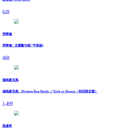
628
周華健
周華健 / 怎麼斷句呢 (平裝版)
468
催眠麥克風
催眠麥克風 - Division Rap Battle-／Trick or Repeat（初回限定盤）
1,499
孫盛希