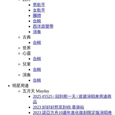
男歌手
女歌手
團體
合輯
西洋原聲帶
演奏
古典
合輯
世界
心靈
合輯
兒童
合輯
演奏
合輯
明星周邊
五月天 Mayday
2025 #5525 | 回到那一天 | 巡迴演唱會周邊商
品
2023 好好好想見到你 香港站
2023 諾亞方舟10週年進化復刻限定版演唱會