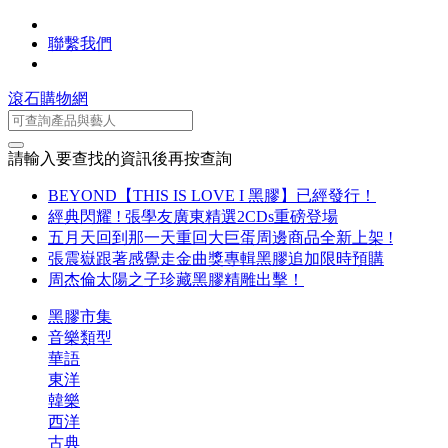
聯繫我們
滾石購物網
請輸入要查找的資訊後再按查詢
BEYOND【THIS IS LOVE I 黑膠】已經發行！
經典閃耀 ! 張學友廣東精選2CDs重磅登場
五月天回到那一天重回大巨蛋周邊商品全新上架 !
張震嶽跟著感覺走金曲獎專輯黑膠追加限時預購
周杰倫太陽之子珍藏黑膠精雕出擊！
黑膠市集
音樂類型
華語
東洋
韓樂
西洋
古典