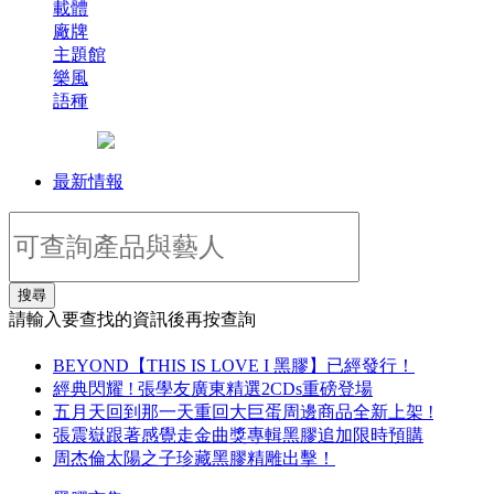
載體
廠牌
主題館
樂風
語種
最新情報
搜尋
請輸入要查找的資訊後再按查詢
BEYOND【THIS IS LOVE I 黑膠】已經發行！
經典閃耀 ! 張學友廣東精選2CDs重磅登場
五月天回到那一天重回大巨蛋周邊商品全新上架 !
張震嶽跟著感覺走金曲獎專輯黑膠追加限時預購
周杰倫太陽之子珍藏黑膠精雕出擊！