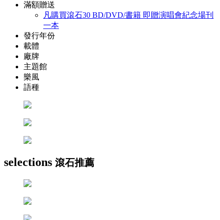
滿額贈送
凡購買滾石30 BD/DVD/書籍 即贈演唱會紀念場刊
一本
發行年份
載體
廠牌
主題館
樂風
語種
selections
滾石推薦