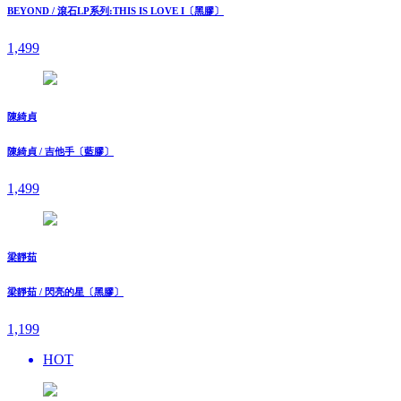
BEYOND / 滾石LP系列:THIS IS LOVE I〔黑膠〕
1,499
陳綺貞
陳綺貞 / 吉他手〔藍膠〕
1,499
梁靜茹
梁靜茹 / 閃亮的星〔黑膠〕
1,199
HOT