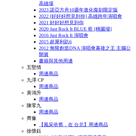
高雄場
2023 諾亞方舟10週年進化復刻限定版
2022 [好好好想見到你] 高雄跨年演唱會
2021 好好好想見到你
2020 Just Rock It BLUE 藍 [桃園場]
2016 Just Rock It 演唱會
2015 超犀利趴6
2012 無限創造DNA 演唱會幕後之王 主腦公
開展
書籍與其他周邊
五堅情
周邊商品
九澤 CP
周邊商品
黃鴻升
周邊商品
陳零九
周邊商品
齊豫
【風采依舊．在 台北】周邊商品
徐懷鈺