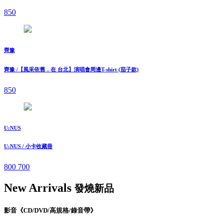
850
齊豫
齊豫 /【風采依舊．在 台北】演唱會周邊T-shirt (茄子款)
850
U:NUS
U:NUS / 小卡收藏冊
800
700
New Arrivals
發燒新品
影音《CD/DVD/高規格/錄音帶》