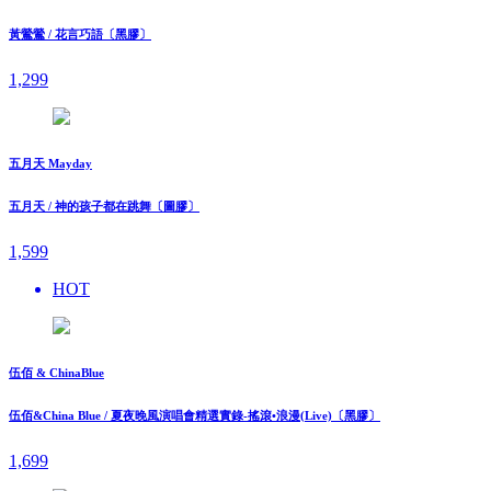
黃鶯鶯 / 花言巧語〔黑膠〕
1,299
五月天 Mayday
五月天 / 神的孩子都在跳舞〔圖膠〕
1,599
HOT
伍佰 & ChinaBlue
伍佰&China Blue / 夏夜晚風演唱會精選實錄-搖滾•浪漫(Live)〔黑膠〕
1,699