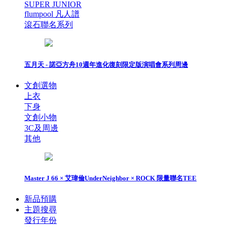
SUPER JUNIOR
flumpool 凡人譜
滾石聯名系列
五月天 - 諾亞方舟10週年進化復刻限定版演唱會系列周邊
文創選物
上衣
下身
文創小物
3C及周邊
其他
Master J 66 × 艾瑋倫UnderNeighbor × ROCK 限量聯名TEE
新品預購
主題搜尋
發行年份