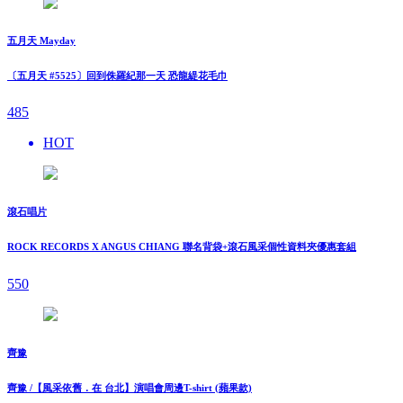
五月天 Mayday
〔五月天 #5525〕回到侏羅紀那一天 恐龍緹花毛巾
485
HOT
滾石唱片
ROCK RECORDS X ANGUS CHIANG 聯名背袋+滾石風采個性資料夾優惠套組
550
齊豫
齊豫 /【風采依舊．在 台北】演唱會周邊T-shirt (蘋果款)