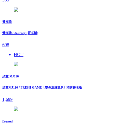
黃挺瑋
黃挺瑋 / Journey (正式版)
698
HOT
頑童 MJ116
頑童MJ116 / FRESH GAME〔雙色混膠2LP〕預購簽名版
1,699
Beyond