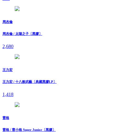
周杰倫
周杰倫 / 太陽之子〔黑膠〕
2,680
王力宏
王力宏 / 十八般武藝〔典藏黑膠LP〕
1,418
曹格
曹格 / 曹小格 Super Junior〔黑膠〕