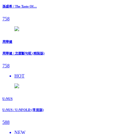
孫盛希 / The Taste Of…
758
周華健
周華健 / 怎麼斷句呢 (精裝版)
758
HOT
U:NUS
U:NUS / U:NFOLD (常規版)
588
NEW