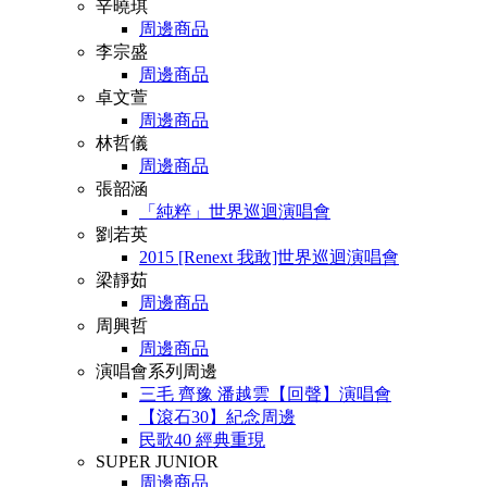
辛曉琪
周邊商品
李宗盛
周邊商品
卓文萱
周邊商品
林哲儀
周邊商品
張韶涵
「純粹」世界巡迴演唱會
劉若英
2015 [Renext 我敢]世界巡迴演唱會
梁靜茹
周邊商品
周興哲
周邊商品
演唱會系列周邊
三毛 齊豫 潘越雲【回聲】演唱會
【滾石30】紀念周邊
民歌40 經典重現
SUPER JUNIOR
周邊商品