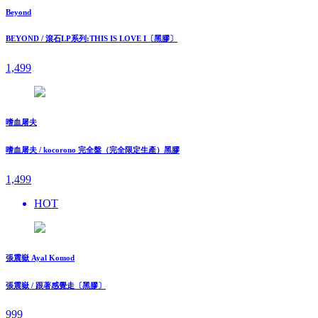
Beyond
BEYOND / 滾石LP系列:THIS IS LOVE I〔黑膠〕
1,499
嗜血屠夫
嗜血屠夫 / kocorono 完全盤（完全限定生產）黑膠
1,499
HOT
張震嶽 Ayal Komod
張震嶽 / 跟著感覺走〔黑膠〕
999