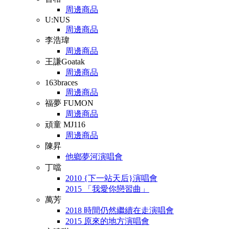
周邊商品
U:NUS
周邊商品
李浩瑋
周邊商品
王謙Goatak
周邊商品
163braces
周邊商品
福夢 FUMON
周邊商品
頑童 MJ116
周邊商品
陳昇
他鄉夢河演唱會
丁噹
2010 {下一站天后}演唱會
2015 「我愛你戀習曲」
萬芳
2018 時間仍然繼續在走演唱會
2015 原來的地方演唱會