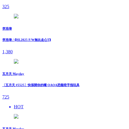
325
李浩瑋
李浩瑋 / ⟪HL2025 F/W無比走⼼T⟫
1,380
五月天 Mayday
〔五月天 #5525〕快張開你的嘴 OAOA恐龍咬手指玩具
725
HOT
五月天 Mayday