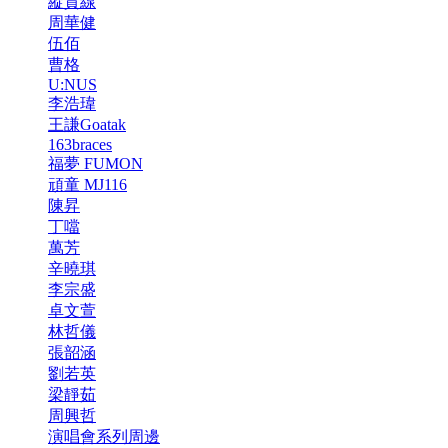
縱貫線
周華健
伍佰
曹格
U:NUS
李浩瑋
王謙Goatak
163braces
福夢 FUMON
頑童 MJ116
陳昇
丁噹
萬芳
辛曉琪
李宗盛
卓文萱
林哲儀
張韶涵
劉若英
梁靜茹
周興哲
演唱會系列周邊