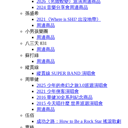
2026《光致蛻變》巡演周邊商品
2024 音樂分享會周邊商品
孫盛希
2021《Where is SHI? 出沒地帶》
周邊商品
小男孩樂團
周邊商品
八三夭 831
周邊商品
蘇打綠
周邊商品
縱貫線
縱貫線 SUPER BAND 演唱會
周華健
2025 少年的奇幻之旅3.0巡迴演唱會
2021 少年俠客演唱會
2016 華健30全系列紀念商品
2015 今天唱什麼 世界巡迴演唱會
周邊商品
伍佰
成功之路：How to Be a Rock Star 搖滾歌劇
曹格