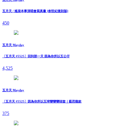
五月天 / 搖滾本事演唱會寫真書 {創世紀復刻版}
450
五月天 Mayday
〔五月天 #5525〕回到那一天 因為你所以五公仔
4,525
五月天 Mayday
〔五月天 #5525〕因為你所以五球變變變頭套｜藍恐龍款
375