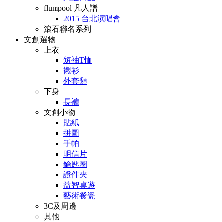
flumpool 凡人譜
2015 台北演唱會
滾石聯名系列
文創選物
上衣
短袖T恤
襯衫
外套類
下身
長褲
文創小物
貼紙
拼圖
手帕
明信片
鑰匙圈
證件夾
益智桌遊
藝術餐瓷
3C及周邊
其他