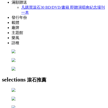
滿額贈送
凡購買滾石30 BD/DVD/書籍 即贈演唱會紀念場刊
一本
發行年份
載體
廠牌
主題館
樂風
語種
selections
滾石推薦