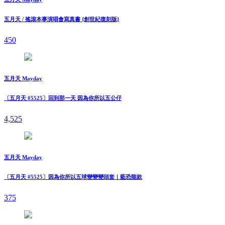
五月天 / 搖滾本事演唱會寫真書 {創世紀復刻版}
450
五月天 Mayday
〔五月天 #5525〕回到那一天 因為你所以五公仔
4,525
五月天 Mayday
〔五月天 #5525〕因為你所以五球變變變頭套｜藍恐龍款
375