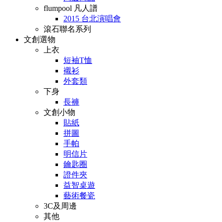
flumpool 凡人譜
2015 台北演唱會
滾石聯名系列
文創選物
上衣
短袖T恤
襯衫
外套類
下身
長褲
文創小物
貼紙
拼圖
手帕
明信片
鑰匙圈
證件夾
益智桌遊
藝術餐瓷
3C及周邊
其他