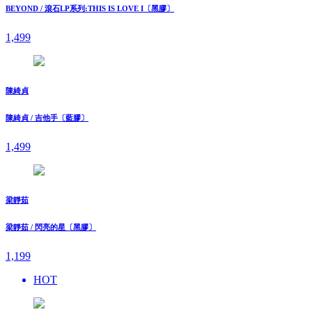
BEYOND / 滾石LP系列:THIS IS LOVE I〔黑膠〕
1,499
陳綺貞
陳綺貞 / 吉他手〔藍膠〕
1,499
梁靜茹
梁靜茹 / 閃亮的星〔黑膠〕
1,199
HOT