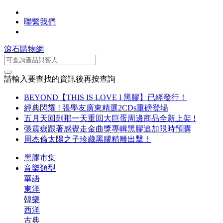
聯繫我們
滾石購物網
請輸入要查找的資訊後再按查詢
BEYOND【THIS IS LOVE I 黑膠】已經發行！
經典閃耀 ! 張學友廣東精選2CDs重磅登場
五月天回到那一天重回大巨蛋周邊商品全新上架 !
張震嶽跟著感覺走金曲獎專輯黑膠追加限時預購
周杰倫太陽之子珍藏黑膠精雕出擊！
黑膠市集
音樂類型
華語
東洋
韓樂
西洋
古典