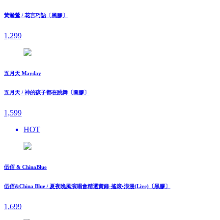
黃鶯鶯 / 花言巧語〔黑膠〕
1,299
五月天 Mayday
五月天 / 神的孩子都在跳舞〔圖膠〕
1,599
HOT
伍佰 & ChinaBlue
伍佰&China Blue / 夏夜晚風演唱會精選實錄-搖滾•浪漫(Live)〔黑膠〕
1,699