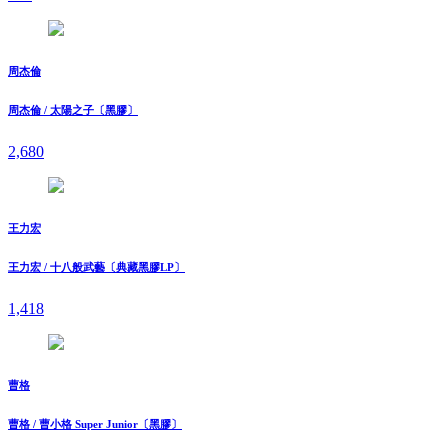
周杰倫
周杰倫 / 太陽之子〔黑膠〕
2,680
王力宏
王力宏 / 十八般武藝〔典藏黑膠LP〕
1,418
曹格
曹格 / 曹小格 Super Junior〔黑膠〕