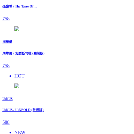
孫盛希 / The Taste Of…
758
周華健
周華健 / 怎麼斷句呢 (精裝版)
758
HOT
U:NUS
U:NUS / U:NFOLD (常規版)
588
NEW