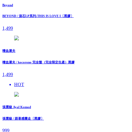
Beyond
BEYOND / 滾石LP系列:THIS IS LOVE I〔黑膠〕
1,499
嗜血屠夫
嗜血屠夫 / kocorono 完全盤（完全限定生產）黑膠
1,499
HOT
張震嶽 Ayal Komod
張震嶽 / 跟著感覺走〔黑膠〕
999