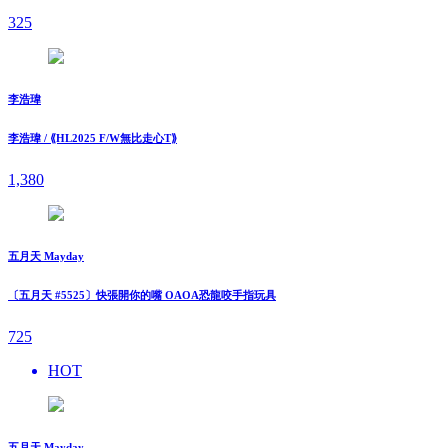
325
李浩瑋
李浩瑋 / ⟪HL2025 F/W無比走⼼T⟫
1,380
五月天 Mayday
〔五月天 #5525〕快張開你的嘴 OAOA恐龍咬手指玩具
725
HOT
五月天 Mayday