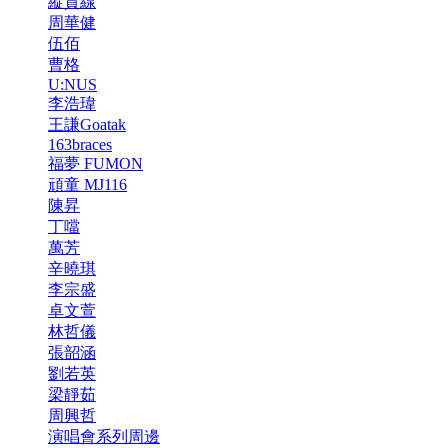
縱貫線
周華健
伍佰
曹格
U:NUS
李浩瑋
王謙Goatak
163braces
福夢 FUMON
頑童 MJ116
陳昇
丁噹
萬芳
辛曉琪
李宗盛
卓文萱
林哲儀
張韶涵
劉若英
梁靜茹
周興哲
演唱會系列周邊