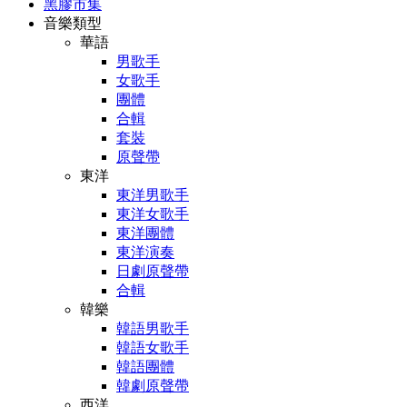
黑膠市集
音樂類型
華語
男歌手
女歌手
團體
合輯
套裝
原聲帶
東洋
東洋男歌手
東洋女歌手
東洋團體
東洋演奏
日劇原聲帶
合輯
韓樂
韓語男歌手
韓語女歌手
韓語團體
韓劇原聲帶
西洋