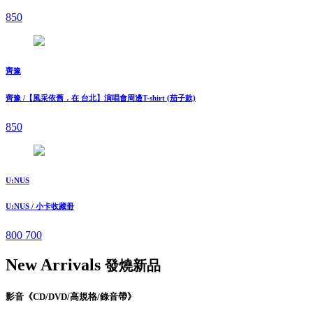
850
齊豫
齊豫 /【風采依舊．在 台北】演唱會周邊T-shirt (茄子款)
850
U:NUS
U:NUS / 小卡收藏冊
800
700
New Arrivals
發燒新品
影音《CD/DVD/高規格/錄音帶》