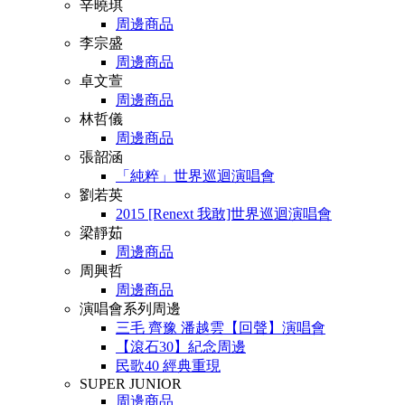
辛曉琪
周邊商品
李宗盛
周邊商品
卓文萱
周邊商品
林哲儀
周邊商品
張韶涵
「純粹」世界巡迴演唱會
劉若英
2015 [Renext 我敢]世界巡迴演唱會
梁靜茹
周邊商品
周興哲
周邊商品
演唱會系列周邊
三毛 齊豫 潘越雲【回聲】演唱會
【滾石30】紀念周邊
民歌40 經典重現
SUPER JUNIOR
周邊商品