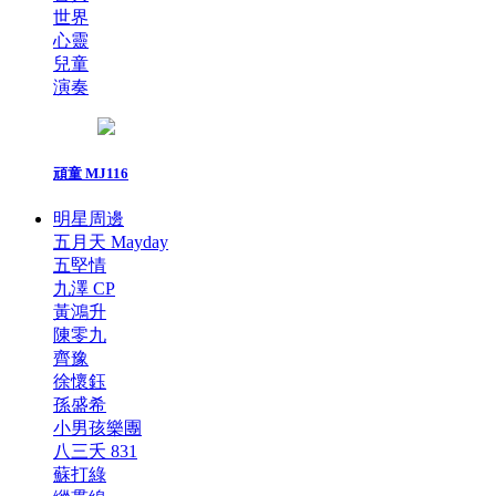
世界
心靈
兒童
演奏
頑童 MJ116
明星周邊
五月天 Mayday
五堅情
九澤 CP
黃鴻升
陳零九
齊豫
徐懷鈺
孫盛希
小男孩樂團
八三夭 831
蘇打綠