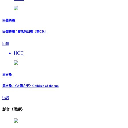
回聲樂團
回聲樂團 / 靈魂的回聲〔雙CD〕
888
HOT
周杰倫
周杰倫 /《太陽之子》Children of the sun
949
影音《黑膠》