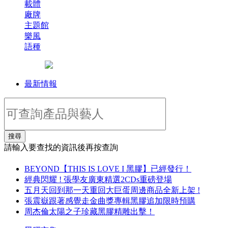
載體
廠牌
主題館
樂風
語種
最新情報
搜尋
請輸入要查找的資訊後再按查詢
BEYOND【THIS IS LOVE I 黑膠】已經發行！
經典閃耀 ! 張學友廣東精選2CDs重磅登場
五月天回到那一天重回大巨蛋周邊商品全新上架 !
張震嶽跟著感覺走金曲獎專輯黑膠追加限時預購
周杰倫太陽之子珍藏黑膠精雕出擊！