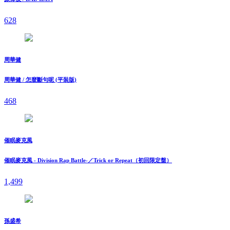
628
周華健
周華健 / 怎麼斷句呢 (平裝版)
468
催眠麥克風
催眠麥克風 - Division Rap Battle-／Trick or Repeat（初回限定盤）
1,499
孫盛希