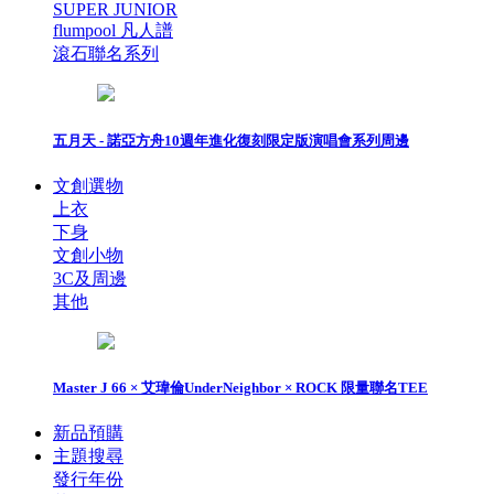
SUPER JUNIOR
flumpool 凡人譜
滾石聯名系列
五月天 - 諾亞方舟10週年進化復刻限定版演唱會系列周邊
文創選物
上衣
下身
文創小物
3C及周邊
其他
Master J 66 × 艾瑋倫UnderNeighbor × ROCK 限量聯名TEE
新品預購
主題搜尋
發行年份