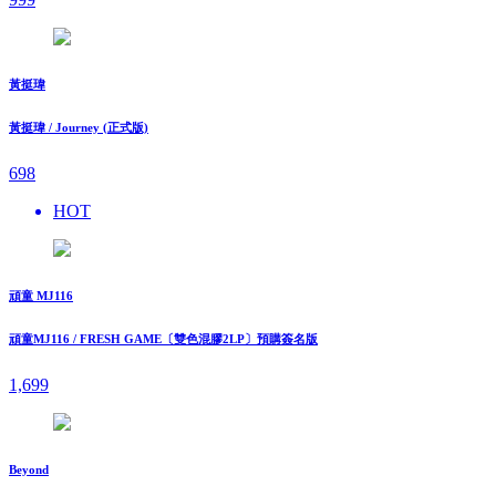
黃挺瑋
黃挺瑋 / Journey (正式版)
698
HOT
頑童 MJ116
頑童MJ116 / FRESH GAME〔雙色混膠2LP〕預購簽名版
1,699
Beyond