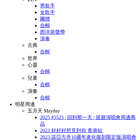
男歌手
女歌手
團體
合輯
西洋原聲帶
演奏
古典
合輯
世界
心靈
合輯
兒童
合輯
演奏
合輯
明星周邊
五月天 Mayday
2025 #5525 | 回到那一天 | 巡迴演唱會周邊商
品
2023 好好好想見到你 香港站
2023 諾亞方舟10週年進化復刻限定版演唱會