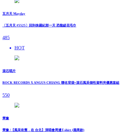
五月天 Mayday
〔五月天 #5525〕回到侏羅紀那一天 恐龍緹花毛巾
485
HOT
滾石唱片
ROCK RECORDS X ANGUS CHIANG 聯名背袋+滾石風采個性資料夾優惠套組
550
齊豫
齊豫 /【風采依舊．在 台北】演唱會周邊T-shirt (蘋果款)