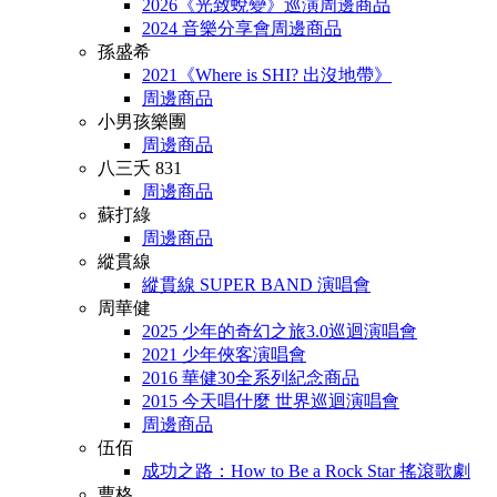
2026《光致蛻變》巡演周邊商品
2024 音樂分享會周邊商品
孫盛希
2021《Where is SHI? 出沒地帶》
周邊商品
小男孩樂團
周邊商品
八三夭 831
周邊商品
蘇打綠
周邊商品
縱貫線
縱貫線 SUPER BAND 演唱會
周華健
2025 少年的奇幻之旅3.0巡迴演唱會
2021 少年俠客演唱會
2016 華健30全系列紀念商品
2015 今天唱什麼 世界巡迴演唱會
周邊商品
伍佰
成功之路：How to Be a Rock Star 搖滾歌劇
曹格