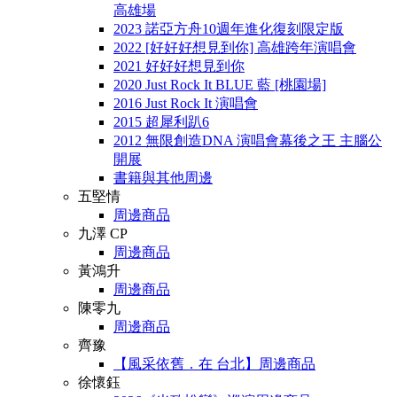
高雄場
2023 諾亞方舟10週年進化復刻限定版
2022 [好好好想見到你] 高雄跨年演唱會
2021 好好好想見到你
2020 Just Rock It BLUE 藍 [桃園場]
2016 Just Rock It 演唱會
2015 超犀利趴6
2012 無限創造DNA 演唱會幕後之王 主腦公
開展
書籍與其他周邊
五堅情
周邊商品
九澤 CP
周邊商品
黃鴻升
周邊商品
陳零九
周邊商品
齊豫
【風采依舊．在 台北】周邊商品
徐懷鈺