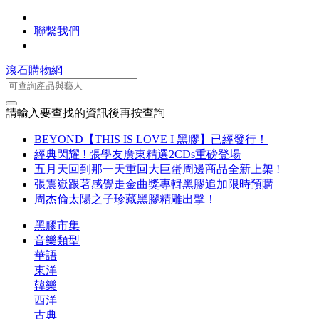
聯繫我們
滾石購物網
請輸入要查找的資訊後再按查詢
BEYOND【THIS IS LOVE I 黑膠】已經發行！
經典閃耀 ! 張學友廣東精選2CDs重磅登場
五月天回到那一天重回大巨蛋周邊商品全新上架 !
張震嶽跟著感覺走金曲獎專輯黑膠追加限時預購
周杰倫太陽之子珍藏黑膠精雕出擊！
黑膠市集
音樂類型
華語
東洋
韓樂
西洋
古典