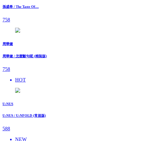
孫盛希 / The Taste Of…
758
周華健
周華健 / 怎麼斷句呢 (精裝版)
758
HOT
U:NUS
U:NUS / U:NFOLD (常規版)
588
NEW