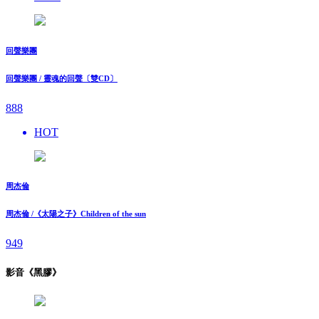
回聲樂團
回聲樂團 / 靈魂的回聲〔雙CD〕
888
HOT
周杰倫
周杰倫 /《太陽之子》Children of the sun
949
影音《黑膠》