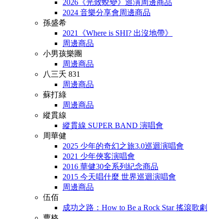
2026《光致蛻變》巡演周邊商品
2024 音樂分享會周邊商品
孫盛希
2021《Where is SHI? 出沒地帶》
周邊商品
小男孩樂團
周邊商品
八三夭 831
周邊商品
蘇打綠
周邊商品
縱貫線
縱貫線 SUPER BAND 演唱會
周華健
2025 少年的奇幻之旅3.0巡迴演唱會
2021 少年俠客演唱會
2016 華健30全系列紀念商品
2015 今天唱什麼 世界巡迴演唱會
周邊商品
伍佰
成功之路：How to Be a Rock Star 搖滾歌劇
曹格