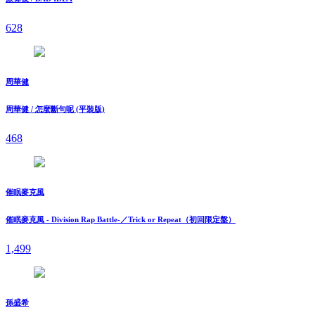
628
周華健
周華健 / 怎麼斷句呢 (平裝版)
468
催眠麥克風
催眠麥克風 - Division Rap Battle-／Trick or Repeat（初回限定盤）
1,499
孫盛希