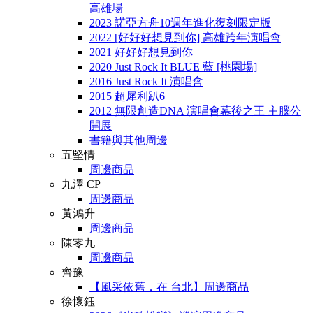
高雄場
2023 諾亞方舟10週年進化復刻限定版
2022 [好好好想見到你] 高雄跨年演唱會
2021 好好好想見到你
2020 Just Rock It BLUE 藍 [桃園場]
2016 Just Rock It 演唱會
2015 超犀利趴6
2012 無限創造DNA 演唱會幕後之王 主腦公
開展
書籍與其他周邊
五堅情
周邊商品
九澤 CP
周邊商品
黃鴻升
周邊商品
陳零九
周邊商品
齊豫
【風采依舊．在 台北】周邊商品
徐懷鈺