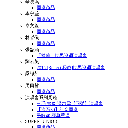
辛曉琪
周邊商品
李宗盛
周邊商品
卓文萱
周邊商品
林哲儀
周邊商品
張韶涵
「純粹」世界巡迴演唱會
劉若英
2015 [Renext 我敢]世界巡迴演唱會
梁靜茹
周邊商品
周興哲
周邊商品
演唱會系列周邊
三毛 齊豫 潘越雲【回聲】演唱會
【滾石30】紀念周邊
民歌40 經典重現
SUPER JUNIOR
周邊商品