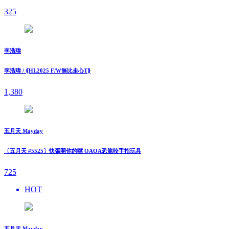
325
李浩瑋
李浩瑋 / ⟪HL2025 F/W無比走⼼T⟫
1,380
五月天 Mayday
〔五月天 #5525〕快張開你的嘴 OAOA恐龍咬手指玩具
725
HOT
五月天 Mayday