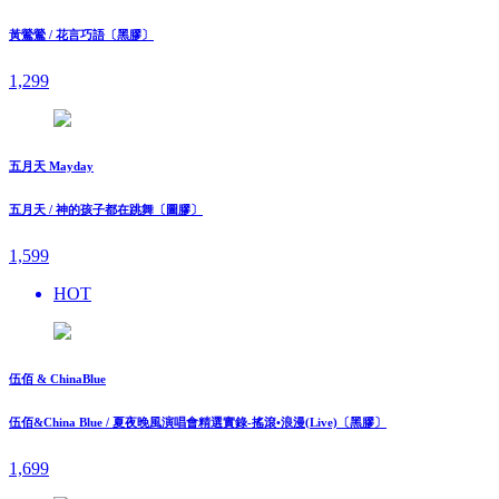
黃鶯鶯 / 花言巧語〔黑膠〕
1,299
五月天 Mayday
五月天 / 神的孩子都在跳舞〔圖膠〕
1,599
HOT
伍佰 & ChinaBlue
伍佰&China Blue / 夏夜晚風演唱會精選實錄-搖滾•浪漫(Live)〔黑膠〕
1,699