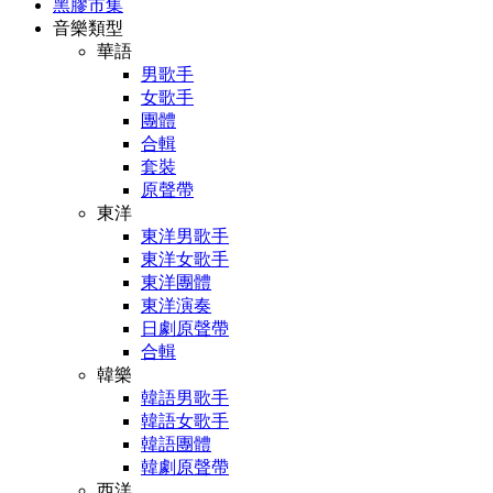
黑膠市集
音樂類型
華語
男歌手
女歌手
團體
合輯
套裝
原聲帶
東洋
東洋男歌手
東洋女歌手
東洋團體
東洋演奏
日劇原聲帶
合輯
韓樂
韓語男歌手
韓語女歌手
韓語團體
韓劇原聲帶
西洋