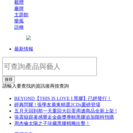
載體
廠牌
主題館
樂風
語種
最新情報
搜尋
請輸入要查找的資訊後再按查詢
BEYOND【THIS IS LOVE I 黑膠】已經發行！
經典閃耀 ! 張學友廣東精選2CDs重磅登場
五月天回到那一天重回大巨蛋周邊商品全新上架 !
張震嶽跟著感覺走金曲獎專輯黑膠追加限時預購
周杰倫太陽之子珍藏黑膠精雕出擊！