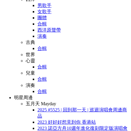
男歌手
女歌手
團體
合輯
西洋原聲帶
演奏
古典
合輯
世界
心靈
合輯
兒童
合輯
演奏
合輯
明星周邊
五月天 Mayday
2025 #5525 | 回到那一天 | 巡迴演唱會周邊商
品
2023 好好好想見到你 香港站
2023 諾亞方舟10週年進化復刻限定版演唱會