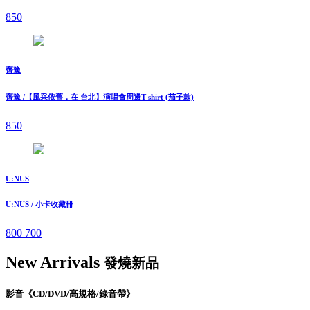
850
齊豫
齊豫 /【風采依舊．在 台北】演唱會周邊T-shirt (茄子款)
850
U:NUS
U:NUS / 小卡收藏冊
800
700
New Arrivals
發燒新品
影音《CD/DVD/高規格/錄音帶》