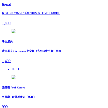
Beyond
BEYOND / 滾石LP系列:THIS IS LOVE I〔黑膠〕
1,499
嗜血屠夫
嗜血屠夫 / kocorono 完全盤（完全限定生產）黑膠
1,499
HOT
張震嶽 Ayal Komod
張震嶽 / 跟著感覺走〔黑膠〕
999