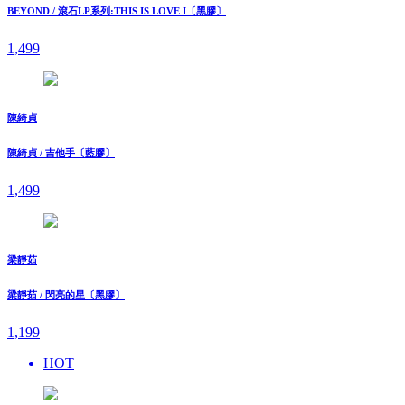
BEYOND / 滾石LP系列:THIS IS LOVE I〔黑膠〕
1,499
陳綺貞
陳綺貞 / 吉他手〔藍膠〕
1,499
梁靜茹
梁靜茹 / 閃亮的星〔黑膠〕
1,199
HOT