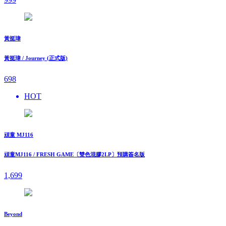
黃挺瑋
黃挺瑋 / Journey (正式版)
698
HOT
頑童 MJ116
頑童MJ116 / FRESH GAME〔雙色混膠2LP〕預購簽名版
1,699
Beyond