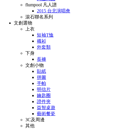
flumpool 凡人譜
2015 台北演唱會
滾石聯名系列
文創選物
上衣
短袖T恤
襯衫
外套類
下身
長褲
文創小物
貼紙
拼圖
手帕
明信片
鑰匙圈
證件夾
益智桌遊
藝術餐瓷
3C及周邊
其他