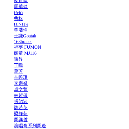
縱貫線
周華健
伍佰
曹格
U:NUS
李浩瑋
王謙Goatak
163braces
福夢 FUMON
頑童 MJ116
陳昇
丁噹
萬芳
辛曉琪
李宗盛
卓文萱
林哲儀
張韶涵
劉若英
梁靜茹
周興哲
演唱會系列周邊