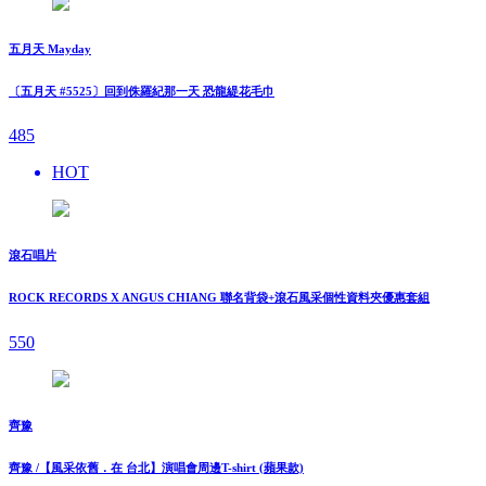
五月天 Mayday
〔五月天 #5525〕回到侏羅紀那一天 恐龍緹花毛巾
485
HOT
滾石唱片
ROCK RECORDS X ANGUS CHIANG 聯名背袋+滾石風采個性資料夾優惠套組
550
齊豫
齊豫 /【風采依舊．在 台北】演唱會周邊T-shirt (蘋果款)