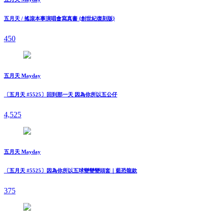
五月天 / 搖滾本事演唱會寫真書 {創世紀復刻版}
450
五月天 Mayday
〔五月天 #5525〕回到那一天 因為你所以五公仔
4,525
五月天 Mayday
〔五月天 #5525〕因為你所以五球變變變頭套｜藍恐龍款
375