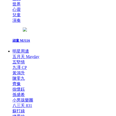
世界
心靈
兒童
演奏
頑童 MJ116
明星周邊
五月天 Mayday
五堅情
九澤 CP
黃鴻升
陳零九
齊豫
徐懷鈺
孫盛希
小男孩樂團
八三夭 831
蘇打綠