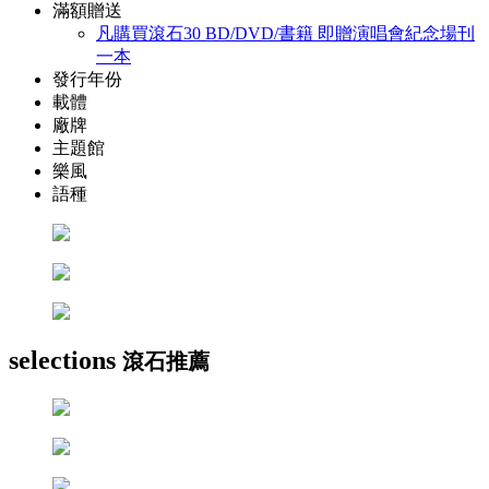
滿額贈送
凡購買滾石30 BD/DVD/書籍 即贈演唱會紀念場刊
一本
發行年份
載體
廠牌
主題館
樂風
語種
selections
滾石推薦