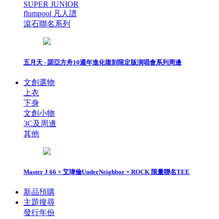
SUPER JUNIOR
flumpool 凡人譜
滾石聯名系列
五月天 - 諾亞方舟10週年進化復刻限定版演唱會系列周邊
文創選物
上衣
下身
文創小物
3C及周邊
其他
Master J 66 × 艾瑋倫UnderNeighbor × ROCK 限量聯名TEE
新品預購
主題搜尋
發行年份