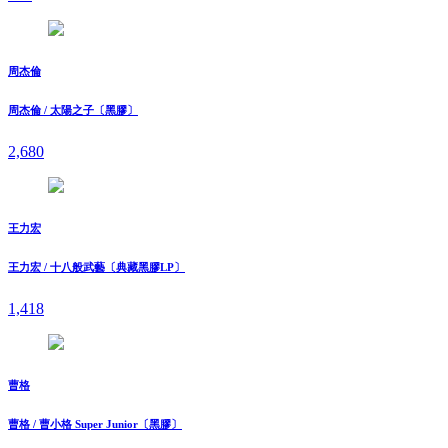
周杰倫
周杰倫 / 太陽之子〔黑膠〕
2,680
王力宏
王力宏 / 十八般武藝〔典藏黑膠LP〕
1,418
曹格
曹格 / 曹小格 Super Junior〔黑膠〕