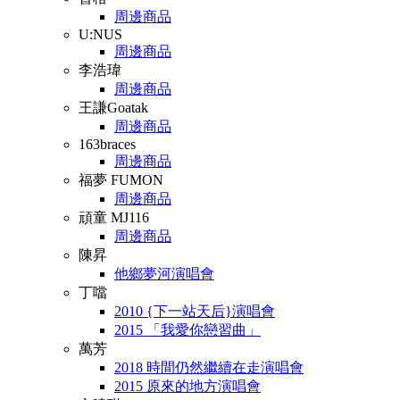
周邊商品
U:NUS
周邊商品
李浩瑋
周邊商品
王謙Goatak
周邊商品
163braces
周邊商品
福夢 FUMON
周邊商品
頑童 MJ116
周邊商品
陳昇
他鄉夢河演唱會
丁噹
2010 {下一站天后}演唱會
2015 「我愛你戀習曲」
萬芳
2018 時間仍然繼續在走演唱會
2015 原來的地方演唱會