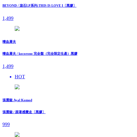
BEYOND / 滾石LP系列:THIS IS LOVE I〔黑膠〕
1,499
嗜血屠夫
嗜血屠夫 / kocorono 完全盤（完全限定生產）黑膠
1,499
HOT
張震嶽 Ayal Komod
張震嶽 / 跟著感覺走〔黑膠〕
999