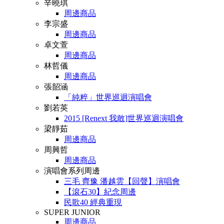
辛曉琪
周邊商品
李宗盛
周邊商品
卓文萱
周邊商品
林哲儀
周邊商品
張韶涵
「純粹」世界巡迴演唱會
劉若英
2015 [Renext 我敢]世界巡迴演唱會
梁靜茹
周邊商品
周興哲
周邊商品
演唱會系列周邊
三毛 齊豫 潘越雲【回聲】演唱會
【滾石30】紀念周邊
民歌40 經典重現
SUPER JUNIOR
周邊商品