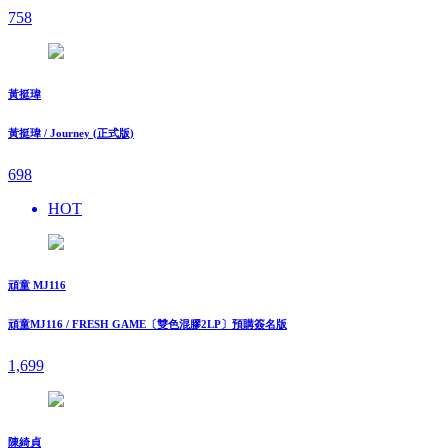
758
黃挺瑋
黃挺瑋 / Journey (正式版)
698
HOT
頑童 MJ116
頑童MJ116 / FRESH GAME〔雙色混膠2LP〕預購簽名版
1,699
陳綺貞