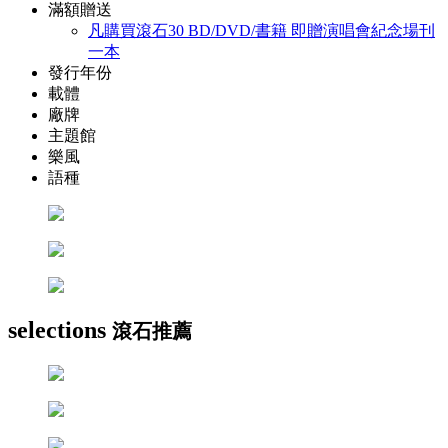
滿額贈送
凡購買滾石30 BD/DVD/書籍 即贈演唱會紀念場刊
一本
發行年份
載體
廠牌
主題館
樂風
語種
selections
滾石推薦