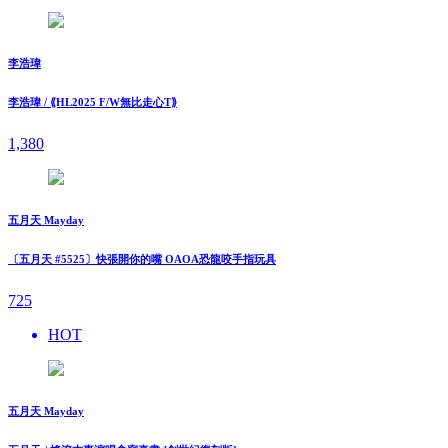
李浩瑋
李浩瑋 / ⟪HL2025 F/W無比走⼼T⟫
1,380
五月天 Mayday
〔五月天 #5525〕快張開你的嘴 OAOA恐龍咬手指玩具
725
HOT
五月天 Mayday