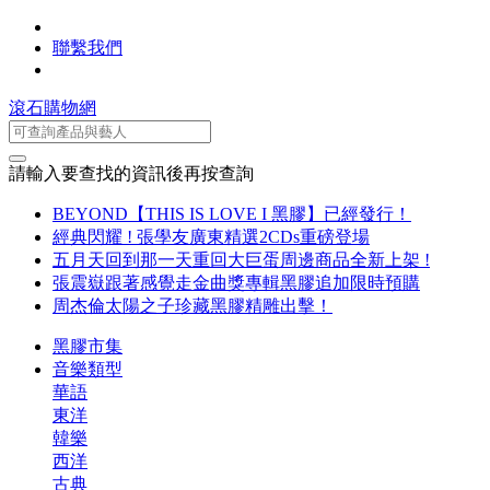
聯繫我們
滾石購物網
請輸入要查找的資訊後再按查詢
BEYOND【THIS IS LOVE I 黑膠】已經發行！
經典閃耀 ! 張學友廣東精選2CDs重磅登場
五月天回到那一天重回大巨蛋周邊商品全新上架 !
張震嶽跟著感覺走金曲獎專輯黑膠追加限時預購
周杰倫太陽之子珍藏黑膠精雕出擊！
黑膠市集
音樂類型
華語
東洋
韓樂
西洋
古典