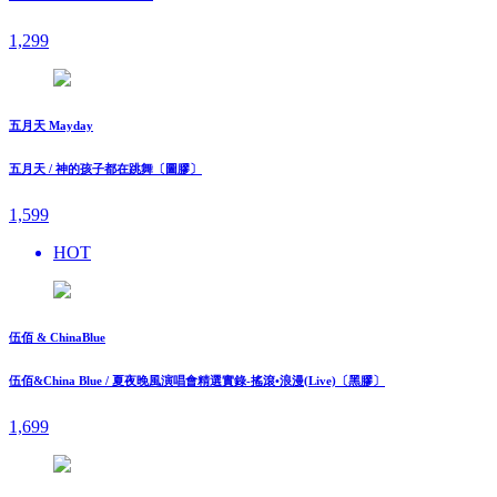
1,299
五月天 Mayday
五月天 / 神的孩子都在跳舞〔圖膠〕
1,599
HOT
伍佰 & ChinaBlue
伍佰&China Blue / 夏夜晚風演唱會精選實錄-搖滾•浪漫(Live)〔黑膠〕
1,699