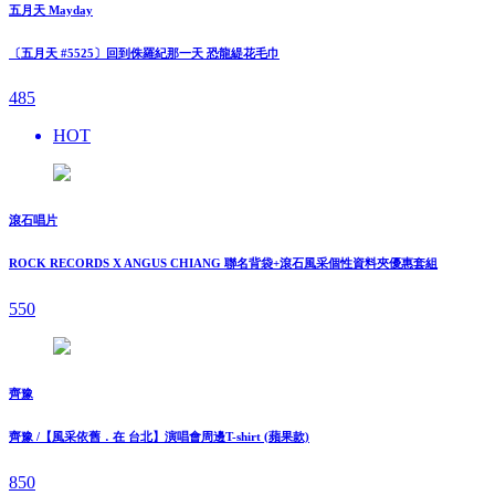
五月天 Mayday
〔五月天 #5525〕回到侏羅紀那一天 恐龍緹花毛巾
485
HOT
滾石唱片
ROCK RECORDS X ANGUS CHIANG 聯名背袋+滾石風采個性資料夾優惠套組
550
齊豫
齊豫 /【風采依舊．在 台北】演唱會周邊T-shirt (蘋果款)
850