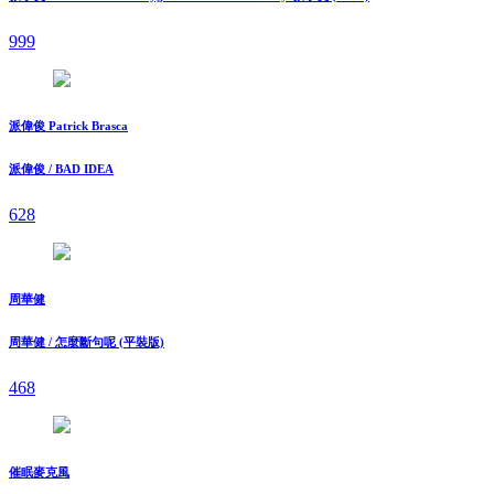
999
派偉俊 Patrick Brasca
派偉俊 / BAD IDEA
628
周華健
周華健 / 怎麼斷句呢 (平裝版)
468
催眠麥克風