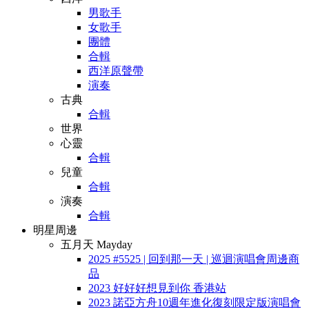
男歌手
女歌手
團體
合輯
西洋原聲帶
演奏
古典
合輯
世界
心靈
合輯
兒童
合輯
演奏
合輯
明星周邊
五月天 Mayday
2025 #5525 | 回到那一天 | 巡迴演唱會周邊商
品
2023 好好好想見到你 香港站
2023 諾亞方舟10週年進化復刻限定版演唱會