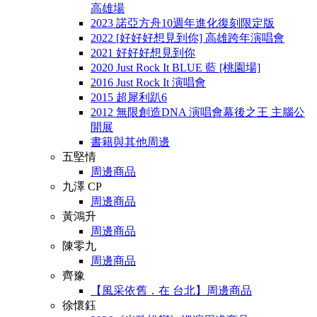
高雄場
2023 諾亞方舟10週年進化復刻限定版
2022 [好好好想見到你] 高雄跨年演唱會
2021 好好好想見到你
2020 Just Rock It BLUE 藍 [桃園場]
2016 Just Rock It 演唱會
2015 超犀利趴6
2012 無限創造DNA 演唱會幕後之王 主腦公
開展
書籍與其他周邊
五堅情
周邊商品
九澤 CP
周邊商品
黃鴻升
周邊商品
陳零九
周邊商品
齊豫
【風采依舊．在 台北】周邊商品
徐懷鈺