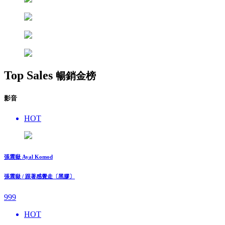
Top Sales
暢銷金榜
影音
HOT
張震嶽 Ayal Komod
張震嶽 / 跟著感覺走〔黑膠〕
999
HOT