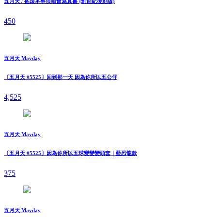
五月天 / 搖滾本事演唱會寫真書 {創世紀復刻版}
450
五月天 Mayday
〔五月天 #5525〕回到那一天 因為你所以五公仔
4,525
五月天 Mayday
〔五月天 #5525〕因為你所以五球變變變頭套｜藍恐龍款
375
五月天 Mayday