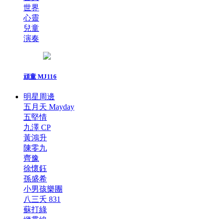
世界
心靈
兒童
演奏
頑童 MJ116
明星周邊
五月天 Mayday
五堅情
九澤 CP
黃鴻升
陳零九
齊豫
徐懷鈺
孫盛希
小男孩樂團
八三夭 831
蘇打綠