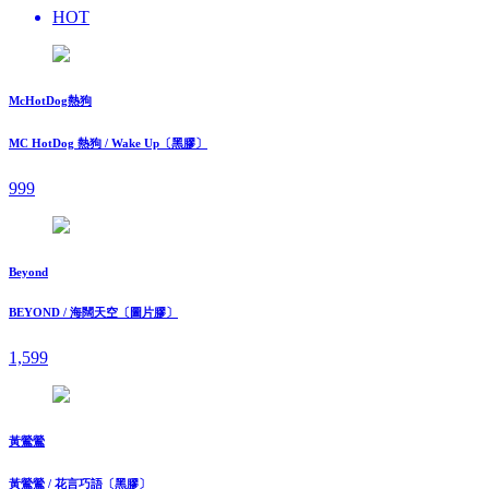
HOT
McHotDog熱狗
MC HotDog 熱狗 / Wake Up〔黑膠〕
999
Beyond
BEYOND / 海闊天空〔圖片膠〕
1,599
黃鶯鶯
黃鶯鶯 / 花言巧語〔黑膠〕