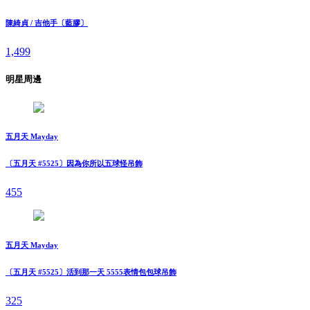
陳綺貞 / 吉他手〔藍膠〕
1,499
明星周邊
五月天 Mayday
〔五月天 #5525〕因為你所以五球怪吊飾
455
五月天 Mayday
〔五月天 #5525〕活到那一天 5555表情包包球吊飾
325