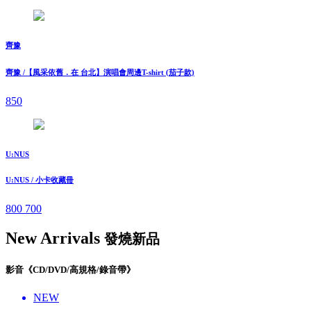
齊豫
齊豫 /【風采依舊．在 台北】演唱會周邊T-shirt (茄子款)
850
U:NUS
U:NUS / 小卡收藏冊
800
700
New Arrivals
發燒新品
影音《CD/DVD/高規格/錄音帶》
NEW