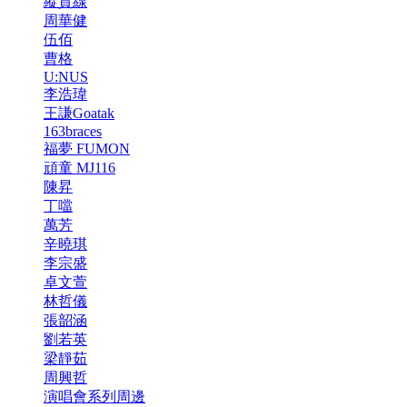
縱貫線
周華健
伍佰
曹格
U:NUS
李浩瑋
王謙Goatak
163braces
福夢 FUMON
頑童 MJ116
陳昇
丁噹
萬芳
辛曉琪
李宗盛
卓文萱
林哲儀
張韶涵
劉若英
梁靜茹
周興哲
演唱會系列周邊