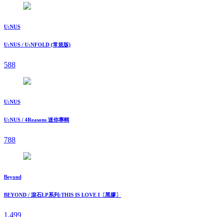
U:NUS
U:NUS / U:NFOLD (常規版)
588
U:NUS
U:NUS / 4Reasons 迷你專輯
788
Beyond
BEYOND / 滾石LP系列:THIS IS LOVE I〔黑膠〕
1,499