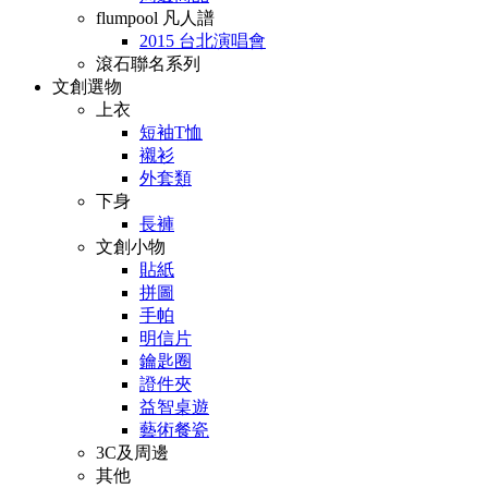
flumpool 凡人譜
2015 台北演唱會
滾石聯名系列
文創選物
上衣
短袖T恤
襯衫
外套類
下身
長褲
文創小物
貼紙
拼圖
手帕
明信片
鑰匙圈
證件夾
益智桌遊
藝術餐瓷
3C及周邊
其他