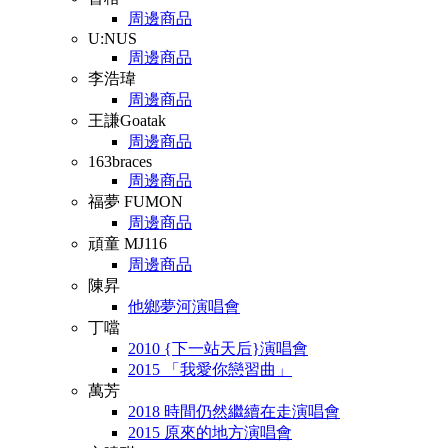
周邊商品
U:NUS
周邊商品
李浩瑋
周邊商品
王謙Goatak
周邊商品
163braces
周邊商品
福夢 FUMON
周邊商品
頑童 MJ116
周邊商品
陳昇
他鄉夢河演唱會
丁噹
2010 {下一站天后}演唱會
2015 「我愛你戀習曲」
萬芳
2018 時間仍然繼續在走演唱會
2015 原來的地方演唱會