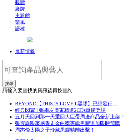
載體
廠牌
主題館
樂風
語種
最新情報
搜尋
請輸入要查找的資訊後再按查詢
BEYOND【THIS IS LOVE I 黑膠】已經發行！
經典閃耀 ! 張學友廣東精選2CDs重磅登場
五月天回到那一天重回大巨蛋周邊商品全新上架 !
張震嶽跟著感覺走金曲獎專輯黑膠追加限時預購
周杰倫太陽之子珍藏黑膠精雕出擊！