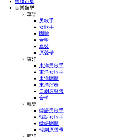
黑膠市集
音樂類型
華語
男歌手
女歌手
團體
合輯
套裝
原聲帶
東洋
東洋男歌手
東洋女歌手
東洋團體
東洋演奏
日劇原聲帶
合輯
韓樂
韓語男歌手
韓語女歌手
韓語團體
韓劇原聲帶
西洋