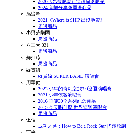
2026《光致蛻變》巡演周邊商品
2024 音樂分享會周邊商品
孫盛希
2021《Where is SHI? 出沒地帶》
周邊商品
小男孩樂團
周邊商品
八三夭 831
周邊商品
蘇打綠
周邊商品
縱貫線
縱貫線 SUPER BAND 演唱會
周華健
2025 少年的奇幻之旅3.0巡迴演唱會
2021 少年俠客演唱會
2016 華健30全系列紀念商品
2015 今天唱什麼 世界巡迴演唱會
周邊商品
伍佰
成功之路：How to Be a Rock Star 搖滾歌劇
曹格