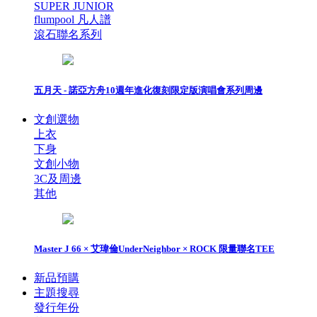
SUPER JUNIOR
flumpool 凡人譜
滾石聯名系列
五月天 - 諾亞方舟10週年進化復刻限定版演唱會系列周邊
文創選物
上衣
下身
文創小物
3C及周邊
其他
Master J 66 × 艾瑋倫UnderNeighbor × ROCK 限量聯名TEE
新品預購
主題搜尋
發行年份