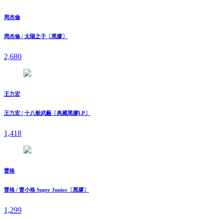
周杰倫
周杰倫 / 太陽之子〔黑膠〕
2,680
王力宏
王力宏 / 十八般武藝〔典藏黑膠LP〕
1,418
曹格
曹格 / 曹小格 Super Junior〔黑膠〕
1,299