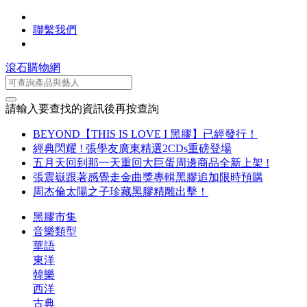
聯繫我們
滾石購物網
請輸入要查找的資訊後再按查詢
BEYOND【THIS IS LOVE I 黑膠】已經發行！
經典閃耀 ! 張學友廣東精選2CDs重磅登場
五月天回到那一天重回大巨蛋周邊商品全新上架 !
張震嶽跟著感覺走金曲獎專輯黑膠追加限時預購
周杰倫太陽之子珍藏黑膠精雕出擊！
黑膠市集
音樂類型
華語
東洋
韓樂
西洋
古典