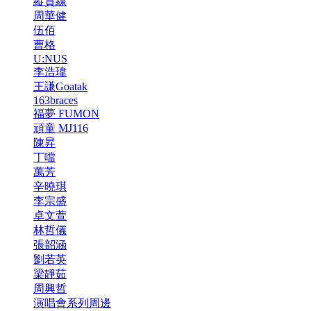
縱貫線
周華健
伍佰
曹格
U:NUS
李浩瑋
王謙Goatak
163braces
福夢 FUMON
頑童 MJ116
陳昇
丁噹
萬芳
辛曉琪
李宗盛
卓文萱
林哲儀
張韶涵
劉若英
梁靜茹
周興哲
演唱會系列周邊