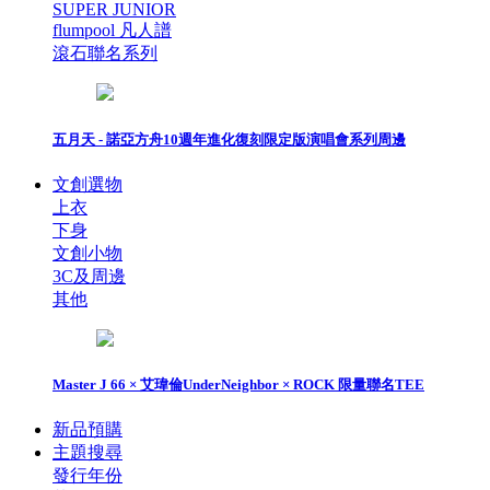
SUPER JUNIOR
flumpool 凡人譜
滾石聯名系列
五月天 - 諾亞方舟10週年進化復刻限定版演唱會系列周邊
文創選物
上衣
下身
文創小物
3C及周邊
其他
Master J 66 × 艾瑋倫UnderNeighbor × ROCK 限量聯名TEE
新品預購
主題搜尋
發行年份