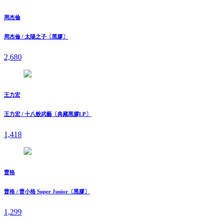
周杰倫
周杰倫 / 太陽之子〔黑膠〕
2,680
王力宏
王力宏 / 十八般武藝〔典藏黑膠LP〕
1,418
曹格
曹格 / 曹小格 Super Junior〔黑膠〕
1,299