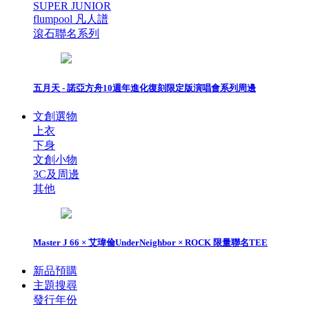
SUPER JUNIOR
flumpool 凡人譜
滾石聯名系列
五月天 - 諾亞方舟10週年進化復刻限定版演唱會系列周邊
文創選物
上衣
下身
文創小物
3C及周邊
其他
Master J 66 × 艾瑋倫UnderNeighbor × ROCK 限量聯名TEE
新品預購
主題搜尋
發行年份