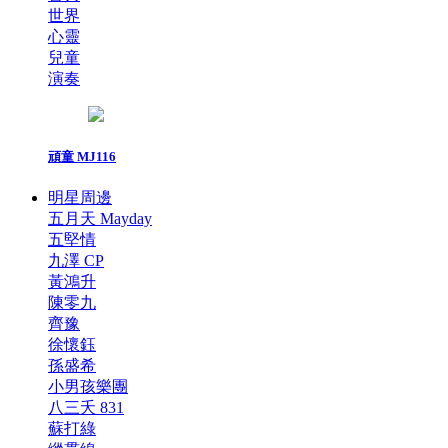
世界
心靈
兒童
演奏
頑童 MJ116
明星周邊
五月天 Mayday
五堅情
九澤 CP
黃鴻升
陳零九
齊豫
徐懷鈺
孫盛希
小男孩樂團
八三夭 831
蘇打綠