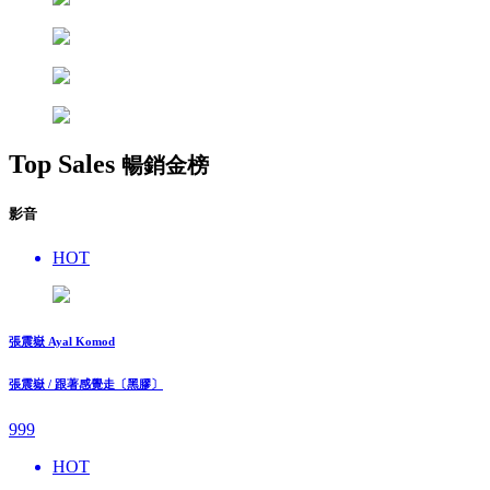
Top Sales
暢銷金榜
影音
HOT
張震嶽 Ayal Komod
張震嶽 / 跟著感覺走〔黑膠〕
999
HOT