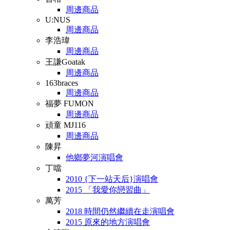
周邊商品
U:NUS
周邊商品
李浩瑋
周邊商品
王謙Goatak
周邊商品
163braces
周邊商品
福夢 FUMON
周邊商品
頑童 MJ116
周邊商品
陳昇
他鄉夢河演唱會
丁噹
2010 {下一站天后}演唱會
2015 「我愛你戀習曲」
萬芳
2018 時間仍然繼續在走演唱會
2015 原來的地方演唱會