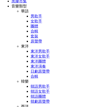
黑膠市集
音樂類型
華語
男歌手
女歌手
團體
合輯
套裝
原聲帶
東洋
東洋男歌手
東洋女歌手
東洋團體
東洋演奏
日劇原聲帶
合輯
韓樂
韓語男歌手
韓語女歌手
韓語團體
韓劇原聲帶
西洋