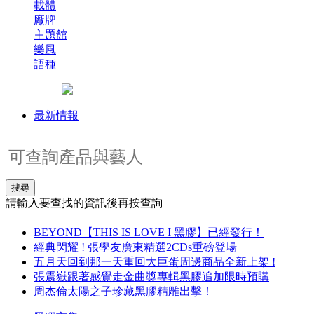
載體
廠牌
主題館
樂風
語種
最新情報
搜尋
請輸入要查找的資訊後再按查詢
BEYOND【THIS IS LOVE I 黑膠】已經發行！
經典閃耀 ! 張學友廣東精選2CDs重磅登場
五月天回到那一天重回大巨蛋周邊商品全新上架 !
張震嶽跟著感覺走金曲獎專輯黑膠追加限時預購
周杰倫太陽之子珍藏黑膠精雕出擊！