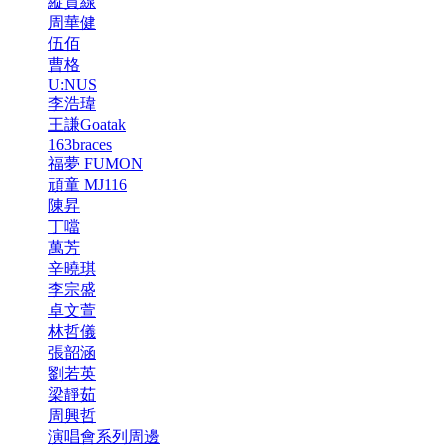
縱貫線
周華健
伍佰
曹格
U:NUS
李浩瑋
王謙Goatak
163braces
福夢 FUMON
頑童 MJ116
陳昇
丁噹
萬芳
辛曉琪
李宗盛
卓文萱
林哲儀
張韶涵
劉若英
梁靜茹
周興哲
演唱會系列周邊