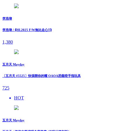
李浩瑋
李浩瑋 / ⟪HL2025 F/W無比走⼼T⟫
1,380
五月天 Mayday
〔五月天 #5525〕快張開你的嘴 OAOA恐龍咬手指玩具
725
HOT
五月天 Mayday