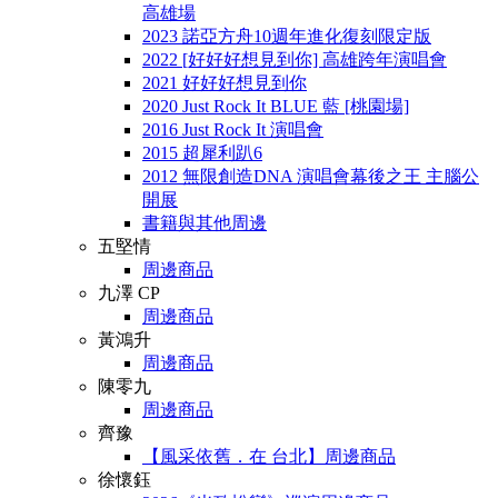
高雄場
2023 諾亞方舟10週年進化復刻限定版
2022 [好好好想見到你] 高雄跨年演唱會
2021 好好好想見到你
2020 Just Rock It BLUE 藍 [桃園場]
2016 Just Rock It 演唱會
2015 超犀利趴6
2012 無限創造DNA 演唱會幕後之王 主腦公
開展
書籍與其他周邊
五堅情
周邊商品
九澤 CP
周邊商品
黃鴻升
周邊商品
陳零九
周邊商品
齊豫
【風采依舊．在 台北】周邊商品
徐懷鈺