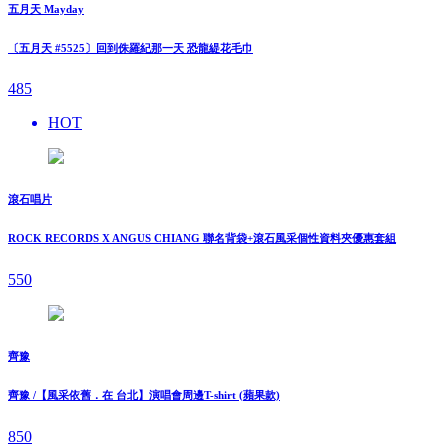
五月天 Mayday
〔五月天 #5525〕回到侏羅紀那一天 恐龍緹花毛巾
485
HOT
滾石唱片
ROCK RECORDS X ANGUS CHIANG 聯名背袋+滾石風采個性資料夾優惠套組
550
齊豫
齊豫 /【風采依舊．在 台北】演唱會周邊T-shirt (蘋果款)
850