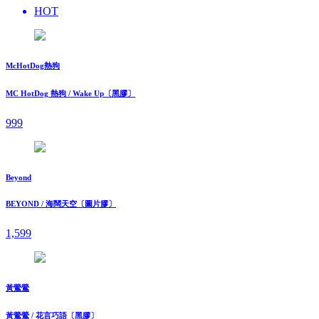
HOT
McHotDog熱狗
MC HotDog 熱狗 / Wake Up〔黑膠〕
999
Beyond
BEYOND / 海闊天空〔圖片膠〕
1,599
黃鶯鶯
黃鶯鶯 / 花言巧語〔黑膠〕