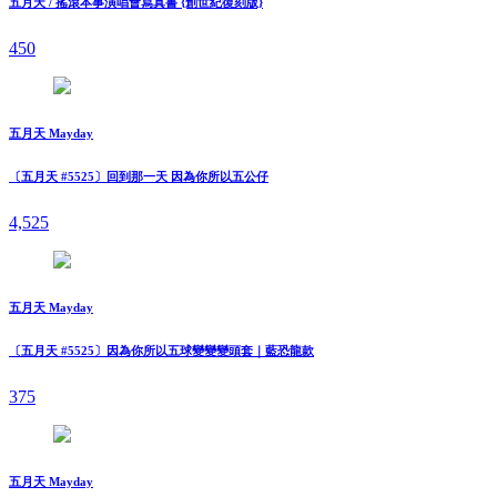
五月天 / 搖滾本事演唱會寫真書 {創世紀復刻版}
450
五月天 Mayday
〔五月天 #5525〕回到那一天 因為你所以五公仔
4,525
五月天 Mayday
〔五月天 #5525〕因為你所以五球變變變頭套｜藍恐龍款
375
五月天 Mayday