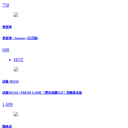
758
黃挺瑋
黃挺瑋 / Journey (正式版)
698
HOT
頑童 MJ116
頑童MJ116 / FRESH GAME〔雙色混膠2LP〕預購簽名版
1,699
陳綺貞