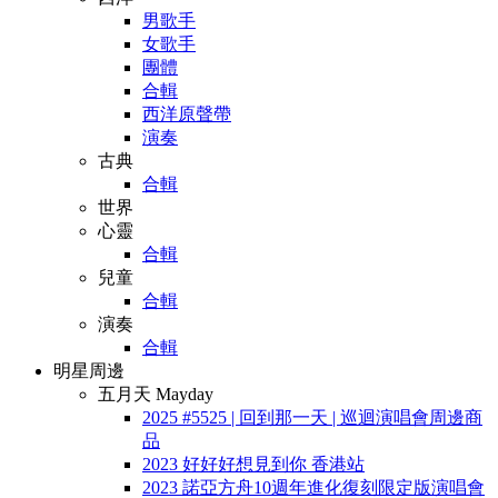
男歌手
女歌手
團體
合輯
西洋原聲帶
演奏
古典
合輯
世界
心靈
合輯
兒童
合輯
演奏
合輯
明星周邊
五月天 Mayday
2025 #5525 | 回到那一天 | 巡迴演唱會周邊商
品
2023 好好好想見到你 香港站
2023 諾亞方舟10週年進化復刻限定版演唱會