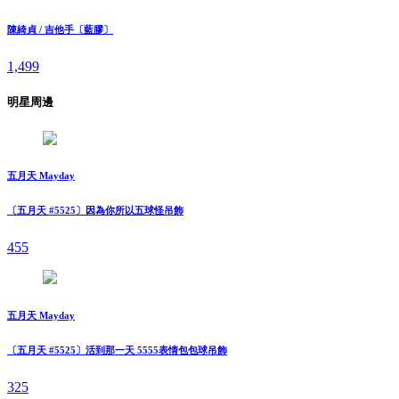
陳綺貞 / 吉他手〔藍膠〕
1,499
明星周邊
五月天 Mayday
〔五月天 #5525〕因為你所以五球怪吊飾
455
五月天 Mayday
〔五月天 #5525〕活到那一天 5555表情包包球吊飾
325