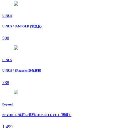
U:NUS
U:NUS / U:NFOLD (常規版)
588
U:NUS
U:NUS / 4Reasons 迷你專輯
788
Beyond
BEYOND / 滾石LP系列:THIS IS LOVE I〔黑膠〕
1,499