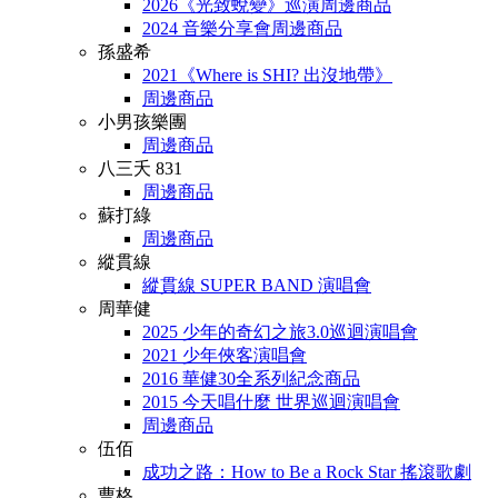
2026《光致蛻變》巡演周邊商品
2024 音樂分享會周邊商品
孫盛希
2021《Where is SHI? 出沒地帶》
周邊商品
小男孩樂團
周邊商品
八三夭 831
周邊商品
蘇打綠
周邊商品
縱貫線
縱貫線 SUPER BAND 演唱會
周華健
2025 少年的奇幻之旅3.0巡迴演唱會
2021 少年俠客演唱會
2016 華健30全系列紀念商品
2015 今天唱什麼 世界巡迴演唱會
周邊商品
伍佰
成功之路：How to Be a Rock Star 搖滾歌劇
曹格