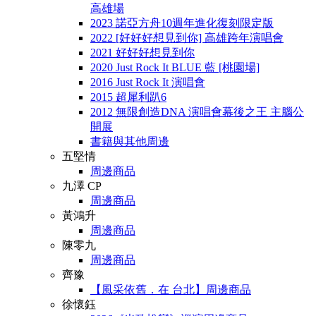
高雄場
2023 諾亞方舟10週年進化復刻限定版
2022 [好好好想見到你] 高雄跨年演唱會
2021 好好好想見到你
2020 Just Rock It BLUE 藍 [桃園場]
2016 Just Rock It 演唱會
2015 超犀利趴6
2012 無限創造DNA 演唱會幕後之王 主腦公
開展
書籍與其他周邊
五堅情
周邊商品
九澤 CP
周邊商品
黃鴻升
周邊商品
陳零九
周邊商品
齊豫
【風采依舊．在 台北】周邊商品
徐懷鈺