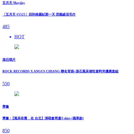
五月天 Mayday
〔五月天 #5525〕回到侏羅紀那一天 恐龍緹花毛巾
485
HOT
滾石唱片
ROCK RECORDS X ANGUS CHIANG 聯名背袋+滾石風采個性資料夾優惠套組
550
齊豫
齊豫 /【風采依舊．在 台北】演唱會周邊T-shirt (蘋果款)
850