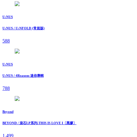
U:NUS
U:NUS / U:NFOLD (常規版)
588
U:NUS
U:NUS / 4Reasons 迷你專輯
788
Beyond
BEYOND / 滾石LP系列:THIS IS LOVE I〔黑膠〕
1,499