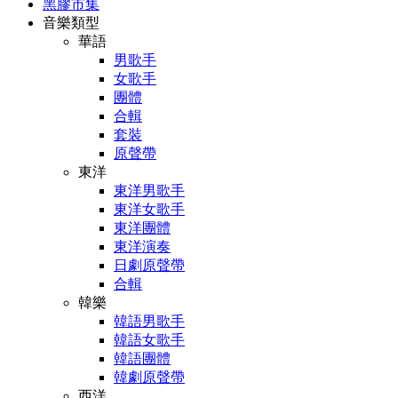
黑膠市集
音樂類型
華語
男歌手
女歌手
團體
合輯
套裝
原聲帶
東洋
東洋男歌手
東洋女歌手
東洋團體
東洋演奏
日劇原聲帶
合輯
韓樂
韓語男歌手
韓語女歌手
韓語團體
韓劇原聲帶
西洋