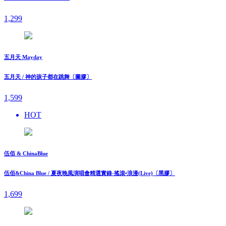
1,299
五月天 Mayday
五月天 / 神的孩子都在跳舞〔圖膠〕
1,599
HOT
伍佰 & ChinaBlue
伍佰&China Blue / 夏夜晚風演唱會精選實錄-搖滾•浪漫(Live)〔黑膠〕
1,699