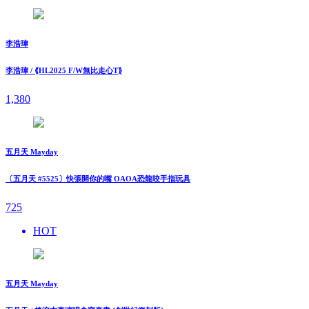
李浩瑋
李浩瑋 / ⟪HL2025 F/W無比走⼼T⟫
1,380
五月天 Mayday
〔五月天 #5525〕快張開你的嘴 OAOA恐龍咬手指玩具
725
HOT
五月天 Mayday