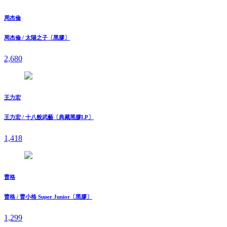
周杰倫
周杰倫 / 太陽之子〔黑膠〕
2,680
王力宏
王力宏 / 十八般武藝〔典藏黑膠LP〕
1,418
曹格
曹格 / 曹小格 Super Junior〔黑膠〕
1,299