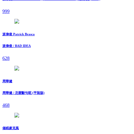
999
派偉俊 Patrick Brasca
派偉俊 / BAD IDEA
628
周華健
周華健 / 怎麼斷句呢 (平裝版)
468
催眠麥克風