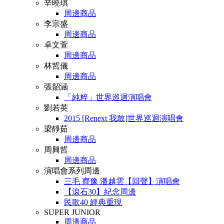
辛曉琪
周邊商品
李宗盛
周邊商品
卓文萱
周邊商品
林哲儀
周邊商品
張韶涵
「純粹」世界巡迴演唱會
劉若英
2015 [Renext 我敢]世界巡迴演唱會
梁靜茹
周邊商品
周興哲
周邊商品
演唱會系列周邊
三毛 齊豫 潘越雲【回聲】演唱會
【滾石30】紀念周邊
民歌40 經典重現
SUPER JUNIOR
周邊商品