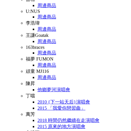
周邊商品
U:NUS
周邊商品
李浩瑋
周邊商品
王謙Goatak
周邊商品
163braces
周邊商品
福夢 FUMON
周邊商品
頑童 MJ116
周邊商品
陳昇
他鄉夢河演唱會
丁噹
2010 {下一站天后}演唱會
2015 「我愛你戀習曲」
萬芳
2018 時間仍然繼續在走演唱會
2015 原來的地方演唱會