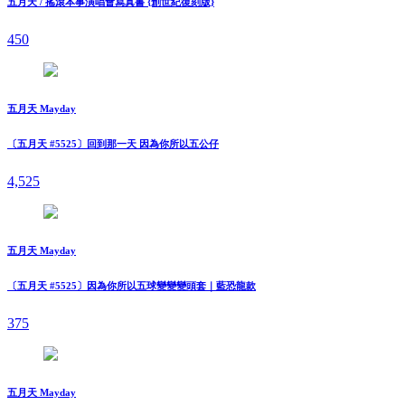
五月天 / 搖滾本事演唱會寫真書 {創世紀復刻版}
450
五月天 Mayday
〔五月天 #5525〕回到那一天 因為你所以五公仔
4,525
五月天 Mayday
〔五月天 #5525〕因為你所以五球變變變頭套｜藍恐龍款
375
五月天 Mayday