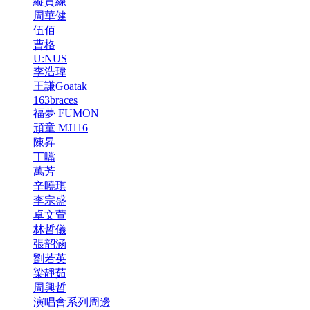
縱貫線
周華健
伍佰
曹格
U:NUS
李浩瑋
王謙Goatak
163braces
福夢 FUMON
頑童 MJ116
陳昇
丁噹
萬芳
辛曉琪
李宗盛
卓文萱
林哲儀
張韶涵
劉若英
梁靜茹
周興哲
演唱會系列周邊