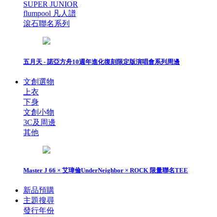
SUPER JUNIOR
flumpool 凡人譜
滾石聯名系列
五月天 - 諾亞方舟10週年進化復刻限定版演唱會系列周邊
文創選物
上衣
下身
文創小物
3C及周邊
其他
Master J 66 × 艾瑋倫UnderNeighbor × ROCK 限量聯名TEE
新品預購
主題搜尋
發行年份