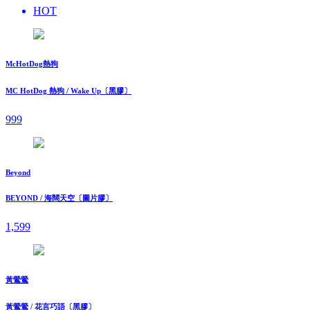
HOT
McHotDog熱狗
MC HotDog 熱狗 / Wake Up〔黑膠〕
999
Beyond
BEYOND / 海闊天空〔圖片膠〕
1,599
黃鶯鶯
黃鶯鶯 / 花言巧語〔黑膠〕