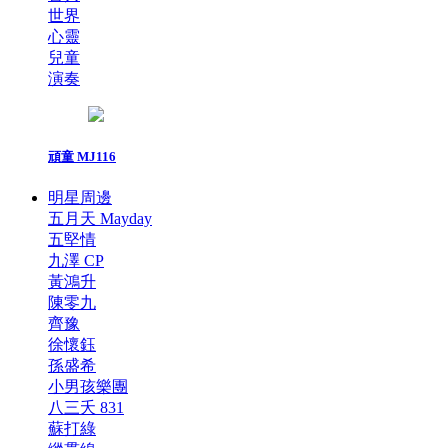
世界
心靈
兒童
演奏
頑童 MJ116
明星周邊
五月天 Mayday
五堅情
九澤 CP
黃鴻升
陳零九
齊豫
徐懷鈺
孫盛希
小男孩樂團
八三夭 831
蘇打綠