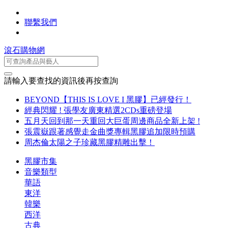
聯繫我們
滾石購物網
請輸入要查找的資訊後再按查詢
BEYOND【THIS IS LOVE I 黑膠】已經發行！
經典閃耀 ! 張學友廣東精選2CDs重磅登場
五月天回到那一天重回大巨蛋周邊商品全新上架 !
張震嶽跟著感覺走金曲獎專輯黑膠追加限時預購
周杰倫太陽之子珍藏黑膠精雕出擊！
黑膠市集
音樂類型
華語
東洋
韓樂
西洋
古典