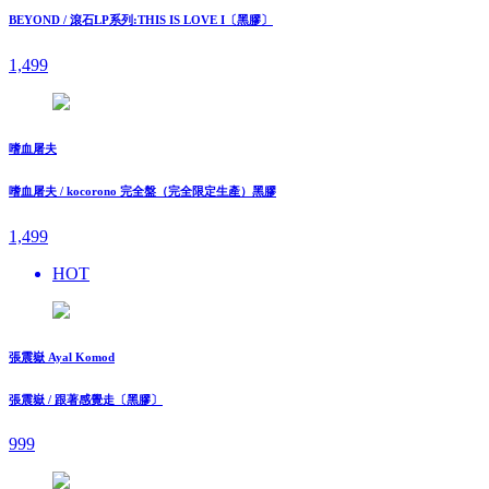
BEYOND / 滾石LP系列:THIS IS LOVE I〔黑膠〕
1,499
嗜血屠夫
嗜血屠夫 / kocorono 完全盤（完全限定生產）黑膠
1,499
HOT
張震嶽 Ayal Komod
張震嶽 / 跟著感覺走〔黑膠〕
999