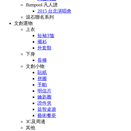
flumpool 凡人譜
2015 台北演唱會
滾石聯名系列
文創選物
上衣
短袖T恤
襯衫
外套類
下身
長褲
文創小物
貼紙
拼圖
手帕
明信片
鑰匙圈
證件夾
益智桌遊
藝術餐瓷
3C及周邊
其他