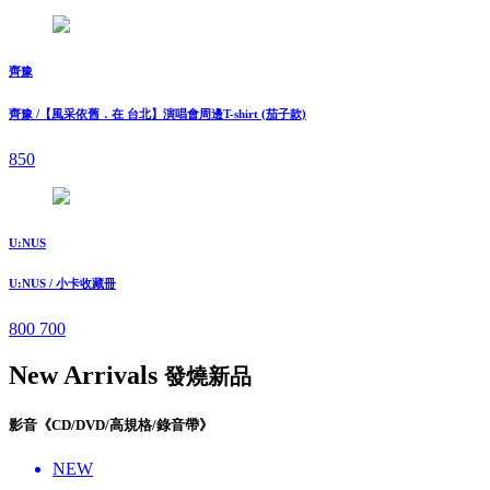
齊豫
齊豫 /【風采依舊．在 台北】演唱會周邊T-shirt (茄子款)
850
U:NUS
U:NUS / 小卡收藏冊
800
700
New Arrivals
發燒新品
影音《CD/DVD/高規格/錄音帶》
NEW