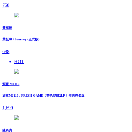
758
黃挺瑋
黃挺瑋 / Journey (正式版)
698
HOT
頑童 MJ116
頑童MJ116 / FRESH GAME〔雙色混膠2LP〕預購簽名版
1,699
陳綺貞