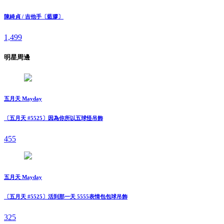
陳綺貞 / 吉他手〔藍膠〕
1,499
明星周邊
五月天 Mayday
〔五月天 #5525〕因為你所以五球怪吊飾
455
五月天 Mayday
〔五月天 #5525〕活到那一天 5555表情包包球吊飾
325