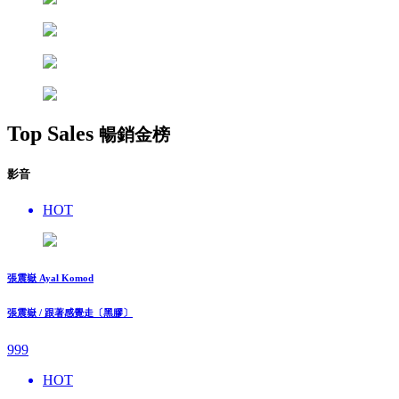
Top Sales
暢銷金榜
影音
HOT
張震嶽 Ayal Komod
張震嶽 / 跟著感覺走〔黑膠〕
999
HOT