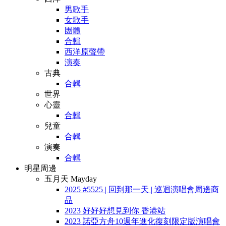
男歌手
女歌手
團體
合輯
西洋原聲帶
演奏
古典
合輯
世界
心靈
合輯
兒童
合輯
演奏
合輯
明星周邊
五月天 Mayday
2025 #5525 | 回到那一天 | 巡迴演唱會周邊商
品
2023 好好好想見到你 香港站
2023 諾亞方舟10週年進化復刻限定版演唱會