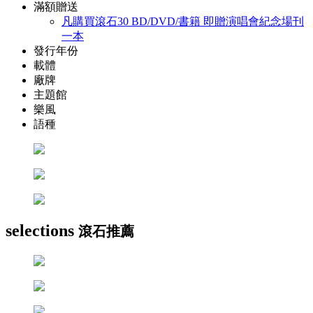
滿額贈送
凡購買滾石30 BD/DVD/書籍 即贈演唱會紀念場刊
一本
發行年份
載體
廠牌
主題館
樂風
語種
selections
滾石推薦