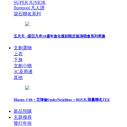
SUPER JUNIOR
flumpool 凡人譜
滾石聯名系列
五月天 - 諾亞方舟10週年進化復刻限定版演唱會系列周邊
文創選物
上衣
下身
文創小物
3C及周邊
其他
Master J 66 × 艾瑋倫UnderNeighbor × ROCK 限量聯名TEE
新品預購
主題搜尋
發行年份