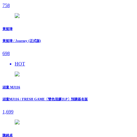
758
黃挺瑋
黃挺瑋 / Journey (正式版)
698
HOT
頑童 MJ116
頑童MJ116 / FRESH GAME〔雙色混膠2LP〕預購簽名版
1,699
陳綺貞