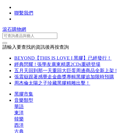
聯繫我們
滾石購物網
請輸入要查找的資訊後再按查詢
BEYOND【THIS IS LOVE I 黑膠】已經發行！
經典閃耀 ! 張學友廣東精選2CDs重磅登場
五月天回到那一天重回大巨蛋周邊商品全新上架 !
張震嶽跟著感覺走金曲獎專輯黑膠追加限時預購
周杰倫太陽之子珍藏黑膠精雕出擊！
黑膠市集
音樂類型
華語
東洋
韓樂
西洋
古典