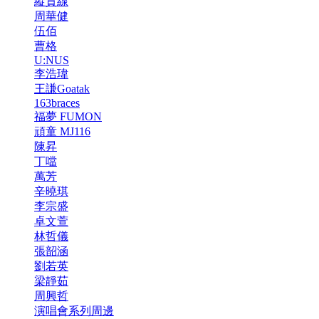
縱貫線
周華健
伍佰
曹格
U:NUS
李浩瑋
王謙Goatak
163braces
福夢 FUMON
頑童 MJ116
陳昇
丁噹
萬芳
辛曉琪
李宗盛
卓文萱
林哲儀
張韶涵
劉若英
梁靜茹
周興哲
演唱會系列周邊