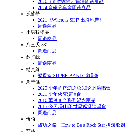
2026《光致蛻變》巡演周邊商品
2024 音樂分享會周邊商品
孫盛希
2021《Where is SHI? 出沒地帶》
周邊商品
小男孩樂團
周邊商品
八三夭 831
周邊商品
蘇打綠
周邊商品
縱貫線
縱貫線 SUPER BAND 演唱會
周華健
2025 少年的奇幻之旅3.0巡迴演唱會
2021 少年俠客演唱會
2016 華健30全系列紀念商品
2015 今天唱什麼 世界巡迴演唱會
周邊商品
伍佰
成功之路：How to Be a Rock Star 搖滾歌劇
曹格