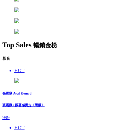
Top Sales
暢銷金榜
影音
HOT
張震嶽 Ayal Komod
張震嶽 / 跟著感覺走〔黑膠〕
999
HOT