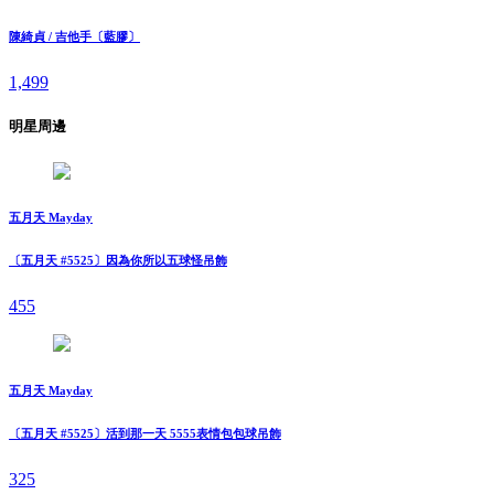
陳綺貞 / 吉他手〔藍膠〕
1,499
明星周邊
五月天 Mayday
〔五月天 #5525〕因為你所以五球怪吊飾
455
五月天 Mayday
〔五月天 #5525〕活到那一天 5555表情包包球吊飾
325