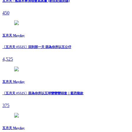
五月天 / 搖滾本事演唱會寫真書 {創世紀復刻版}
450
五月天 Mayday
〔五月天 #5525〕回到那一天 因為你所以五公仔
4,525
五月天 Mayday
〔五月天 #5525〕因為你所以五球變變變頭套｜藍恐龍款
375
五月天 Mayday