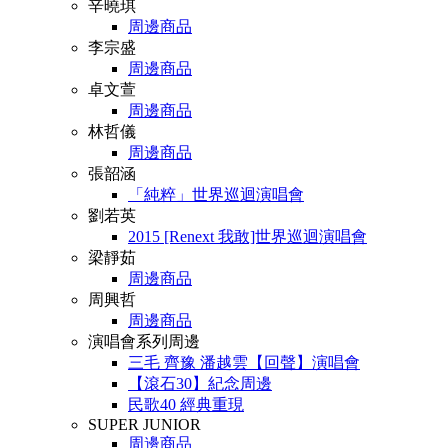
辛曉琪
周邊商品
李宗盛
周邊商品
卓文萱
周邊商品
林哲儀
周邊商品
張韶涵
「純粹」世界巡迴演唱會
劉若英
2015 [Renext 我敢]世界巡迴演唱會
梁靜茹
周邊商品
周興哲
周邊商品
演唱會系列周邊
三毛 齊豫 潘越雲【回聲】演唱會
【滾石30】紀念周邊
民歌40 經典重現
SUPER JUNIOR
周邊商品