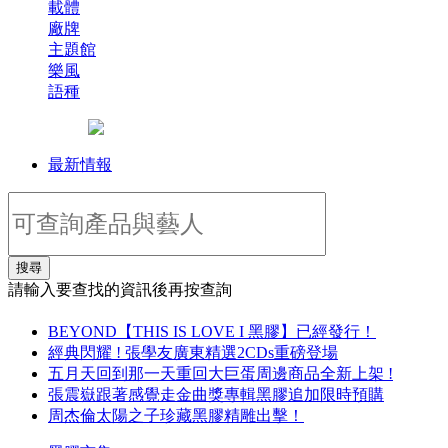
載體
廠牌
主題館
樂風
語種
最新情報
搜尋
請輸入要查找的資訊後再按查詢
BEYOND【THIS IS LOVE I 黑膠】已經發行！
經典閃耀 ! 張學友廣東精選2CDs重磅登場
五月天回到那一天重回大巨蛋周邊商品全新上架 !
張震嶽跟著感覺走金曲獎專輯黑膠追加限時預購
周杰倫太陽之子珍藏黑膠精雕出擊！