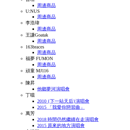
周邊商品
U:NUS
周邊商品
李浩瑋
周邊商品
王謙Goatak
周邊商品
163braces
周邊商品
福夢 FUMON
周邊商品
頑童 MJ116
周邊商品
陳昇
他鄉夢河演唱會
丁噹
2010 {下一站天后}演唱會
2015 「我愛你戀習曲」
萬芳
2018 時間仍然繼續在走演唱會
2015 原來的地方演唱會