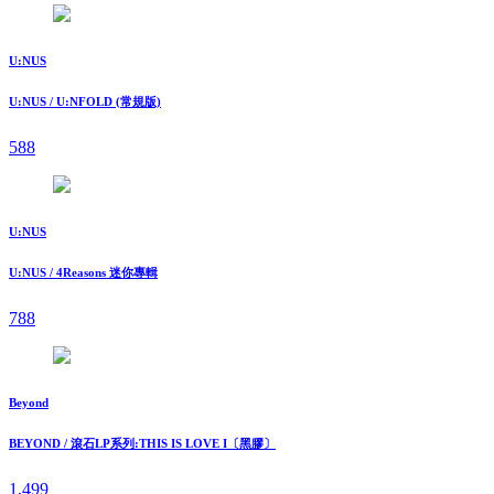
U:NUS
U:NUS / U:NFOLD (常規版)
588
U:NUS
U:NUS / 4Reasons 迷你專輯
788
Beyond
BEYOND / 滾石LP系列:THIS IS LOVE I〔黑膠〕
1,499