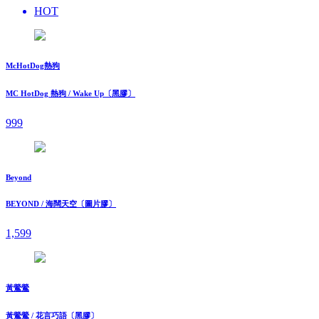
HOT
McHotDog熱狗
MC HotDog 熱狗 / Wake Up〔黑膠〕
999
Beyond
BEYOND / 海闊天空〔圖片膠〕
1,599
黃鶯鶯
黃鶯鶯 / 花言巧語〔黑膠〕