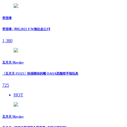
李浩瑋
李浩瑋 / ⟪HL2025 F/W無比走⼼T⟫
1,380
五月天 Mayday
〔五月天 #5525〕快張開你的嘴 OAOA恐龍咬手指玩具
725
HOT
五月天 Mayday