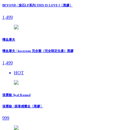
BEYOND / 滾石LP系列:THIS IS LOVE I〔黑膠〕
1,499
嗜血屠夫
嗜血屠夫 / kocorono 完全盤（完全限定生產）黑膠
1,499
HOT
張震嶽 Ayal Komod
張震嶽 / 跟著感覺走〔黑膠〕
999