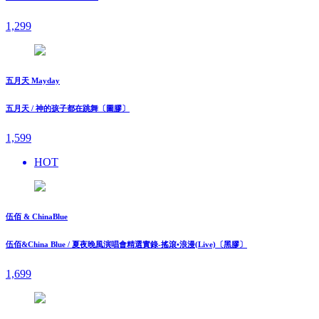
1,299
五月天 Mayday
五月天 / 神的孩子都在跳舞〔圖膠〕
1,599
HOT
伍佰 & ChinaBlue
伍佰&China Blue / 夏夜晚風演唱會精選實錄-搖滾•浪漫(Live)〔黑膠〕
1,699