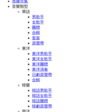
黑膠市集
音樂類型
華語
男歌手
女歌手
團體
合輯
套裝
原聲帶
東洋
東洋男歌手
東洋女歌手
東洋團體
東洋演奏
日劇原聲帶
合輯
韓樂
韓語男歌手
韓語女歌手
韓語團體
韓劇原聲帶
西洋