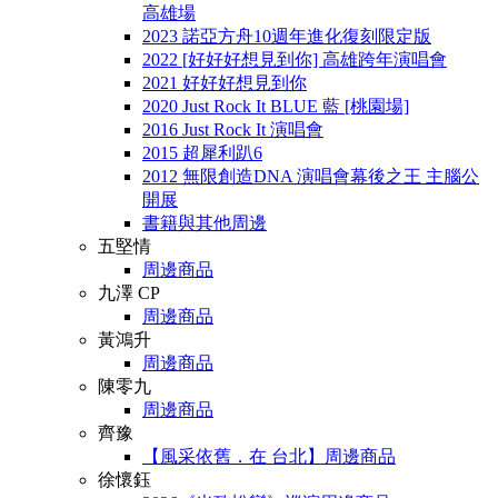
高雄場
2023 諾亞方舟10週年進化復刻限定版
2022 [好好好想見到你] 高雄跨年演唱會
2021 好好好想見到你
2020 Just Rock It BLUE 藍 [桃園場]
2016 Just Rock It 演唱會
2015 超犀利趴6
2012 無限創造DNA 演唱會幕後之王 主腦公
開展
書籍與其他周邊
五堅情
周邊商品
九澤 CP
周邊商品
黃鴻升
周邊商品
陳零九
周邊商品
齊豫
【風采依舊．在 台北】周邊商品
徐懷鈺