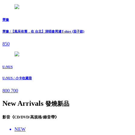
齊豫
齊豫 /【風采依舊．在 台北】演唱會周邊T-shirt (茄子款)
850
U:NUS
U:NUS / 小卡收藏冊
800
700
New Arrivals
發燒新品
影音《CD/DVD/高規格/錄音帶》
NEW