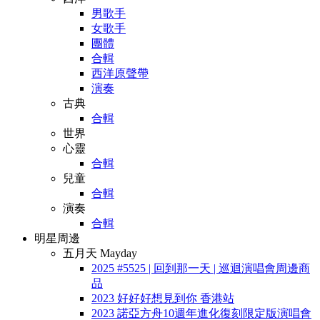
男歌手
女歌手
團體
合輯
西洋原聲帶
演奏
古典
合輯
世界
心靈
合輯
兒童
合輯
演奏
合輯
明星周邊
五月天 Mayday
2025 #5525 | 回到那一天 | 巡迴演唱會周邊商
品
2023 好好好想見到你 香港站
2023 諾亞方舟10週年進化復刻限定版演唱會