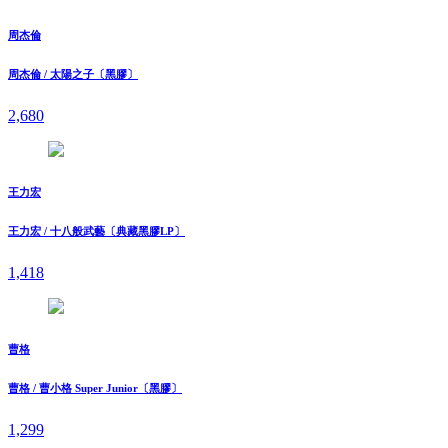
周杰倫
周杰倫 / 太陽之子〔黑膠〕
2,680
王力宏
王力宏 / 十八般武藝〔典藏黑膠LP〕
1,418
曹格
曹格 / 曹小格 Super Junior〔黑膠〕
1,299