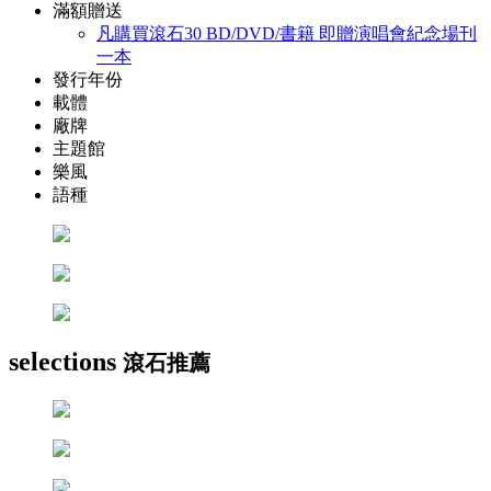
滿額贈送
凡購買滾石30 BD/DVD/書籍 即贈演唱會紀念場刊
一本
發行年份
載體
廠牌
主題館
樂風
語種
selections
滾石推薦