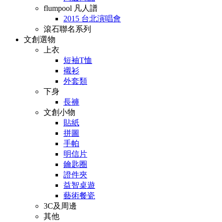
flumpool 凡人譜
2015 台北演唱會
滾石聯名系列
文創選物
上衣
短袖T恤
襯衫
外套類
下身
長褲
文創小物
貼紙
拼圖
手帕
明信片
鑰匙圈
證件夾
益智桌遊
藝術餐瓷
3C及周邊
其他