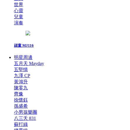
世界
心靈
兒童
演奏
頑童 MJ116
明星周邊
五月天 Mayday
五堅情
九澤 CP
黃鴻升
陳零九
齊豫
徐懷鈺
孫盛希
小男孩樂團
八三夭 831
蘇打綠