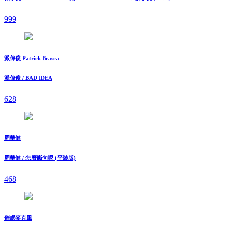
999
派偉俊 Patrick Brasca
派偉俊 / BAD IDEA
628
周華健
周華健 / 怎麼斷句呢 (平裝版)
468
催眠麥克風