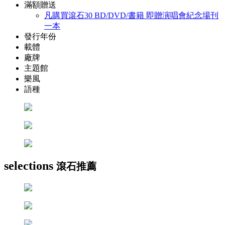
滿額贈送
凡購買滾石30 BD/DVD/書籍 即贈演唱會紀念場刊
一本
發行年份
載體
廠牌
主題館
樂風
語種
selections
滾石推薦