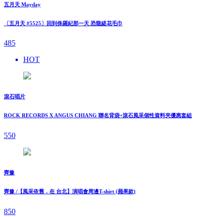
五月天 Mayday
〔五月天 #5525〕回到侏羅紀那一天 恐龍緹花毛巾
485
HOT
滾石唱片
ROCK RECORDS X ANGUS CHIANG 聯名背袋+滾石風采個性資料夾優惠套組
550
齊豫
齊豫 /【風采依舊．在 台北】演唱會周邊T-shirt (蘋果款)
850