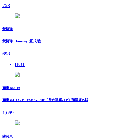
758
黃挺瑋
黃挺瑋 / Journey (正式版)
698
HOT
頑童 MJ116
頑童MJ116 / FRESH GAME〔雙色混膠2LP〕預購簽名版
1,699
陳綺貞