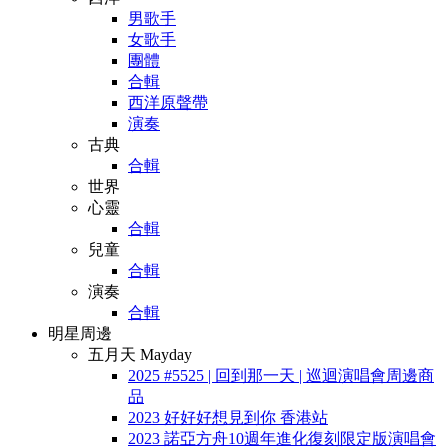
男歌手
女歌手
團體
合輯
西洋原聲帶
演奏
古典
合輯
世界
心靈
合輯
兒童
合輯
演奏
合輯
明星周邊
五月天 Mayday
2025 #5525 | 回到那一天 | 巡迴演唱會周邊商
品
2023 好好好想見到你 香港站
2023 諾亞方舟10週年進化復刻限定版演唱會