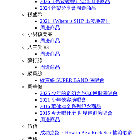
2026《光致蛻變》巡演周邊商品
2024 音樂分享會周邊商品
孫盛希
2021《Where is SHI? 出沒地帶》
周邊商品
小男孩樂團
周邊商品
八三夭 831
周邊商品
蘇打綠
周邊商品
縱貫線
縱貫線 SUPER BAND 演唱會
周華健
2025 少年的奇幻之旅3.0巡迴演唱會
2021 少年俠客演唱會
2016 華健30全系列紀念商品
2015 今天唱什麼 世界巡迴演唱會
周邊商品
伍佰
成功之路：How to Be a Rock Star 搖滾歌劇
曹格