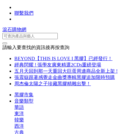
聯繫我們
滾石購物網
請輸入要查找的資訊後再按查詢
BEYOND【THIS IS LOVE I 黑膠】已經發行！
經典閃耀 ! 張學友廣東精選2CDs重磅登場
五月天回到那一天重回大巨蛋周邊商品全新上架 !
張震嶽跟著感覺走金曲獎專輯黑膠追加限時預購
周杰倫太陽之子珍藏黑膠精雕出擊！
黑膠市集
音樂類型
華語
東洋
韓樂
西洋
古典