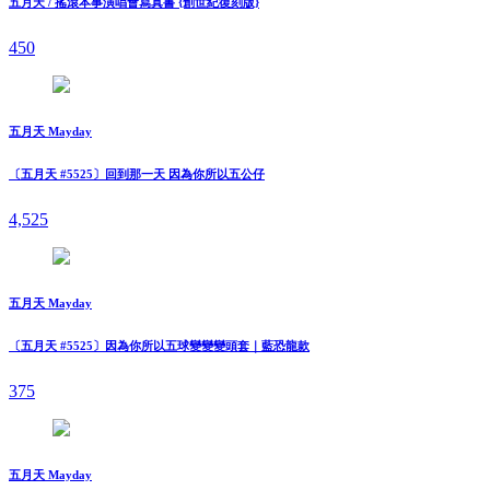
五月天 / 搖滾本事演唱會寫真書 {創世紀復刻版}
450
五月天 Mayday
〔五月天 #5525〕回到那一天 因為你所以五公仔
4,525
五月天 Mayday
〔五月天 #5525〕因為你所以五球變變變頭套｜藍恐龍款
375
五月天 Mayday