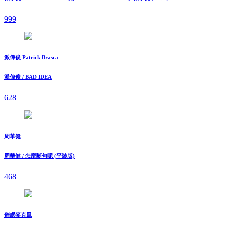
999
派偉俊 Patrick Brasca
派偉俊 / BAD IDEA
628
周華健
周華健 / 怎麼斷句呢 (平裝版)
468
催眠麥克風