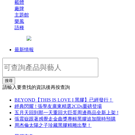
載體
廠牌
主題館
樂風
語種
最新情報
搜尋
請輸入要查找的資訊後再按查詢
BEYOND【THIS IS LOVE I 黑膠】已經發行！
經典閃耀 ! 張學友廣東精選2CDs重磅登場
五月天回到那一天重回大巨蛋周邊商品全新上架 !
張震嶽跟著感覺走金曲獎專輯黑膠追加限時預購
周杰倫太陽之子珍藏黑膠精雕出擊！