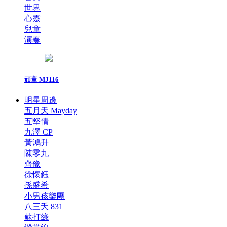
世界
心靈
兒童
演奏
頑童 MJ116
明星周邊
五月天 Mayday
五堅情
九澤 CP
黃鴻升
陳零九
齊豫
徐懷鈺
孫盛希
小男孩樂團
八三夭 831
蘇打綠