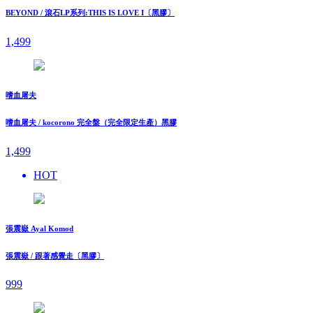
BEYOND / 滾石LP系列:THIS IS LOVE I〔黑膠〕
1,499
嗜血屠夫
嗜血屠夫 / kocorono 完全盤（完全限定生產）黑膠
1,499
HOT
張震嶽 Ayal Komod
張震嶽 / 跟著感覺走〔黑膠〕
999