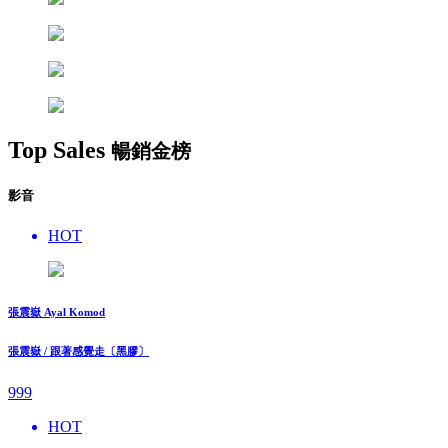
Top Sales
暢銷金榜
影音
HOT
張震嶽 Ayal Komod
張震嶽 / 跟著感覺走〔黑膠〕
999
HOT