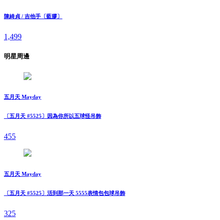
陳綺貞 / 吉他手〔藍膠〕
1,499
明星周邊
五月天 Mayday
〔五月天 #5525〕因為你所以五球怪吊飾
455
五月天 Mayday
〔五月天 #5525〕活到那一天 5555表情包包球吊飾
325