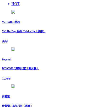
HOT
McHotDog熱狗
MC HotDog 熱狗 / Wake Up〔黑膠〕
999
Beyond
BEYOND / 海闊天空〔圖片膠〕
1,599
黃鶯鶯
黃鶯鶯 / 花言巧語〔黑膠〕