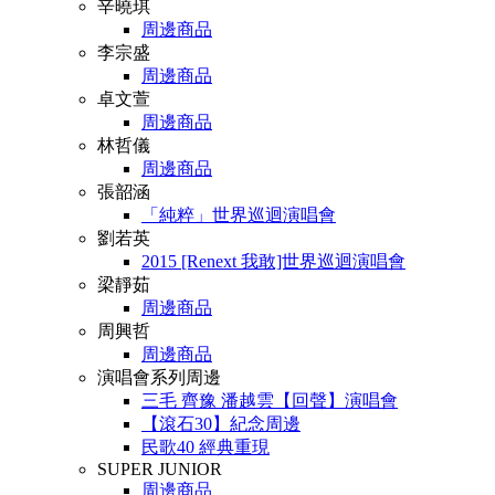
辛曉琪
周邊商品
李宗盛
周邊商品
卓文萱
周邊商品
林哲儀
周邊商品
張韶涵
「純粹」世界巡迴演唱會
劉若英
2015 [Renext 我敢]世界巡迴演唱會
梁靜茹
周邊商品
周興哲
周邊商品
演唱會系列周邊
三毛 齊豫 潘越雲【回聲】演唱會
【滾石30】紀念周邊
民歌40 經典重現
SUPER JUNIOR
周邊商品