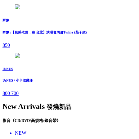
齊豫
齊豫 /【風采依舊．在 台北】演唱會周邊T-shirt (茄子款)
850
U:NUS
U:NUS / 小卡收藏冊
800
700
New Arrivals
發燒新品
影音《CD/DVD/高規格/錄音帶》
NEW