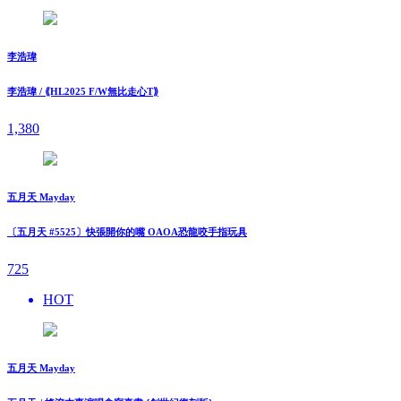
李浩瑋
李浩瑋 / ⟪HL2025 F/W無比走⼼T⟫
1,380
五月天 Mayday
〔五月天 #5525〕快張開你的嘴 OAOA恐龍咬手指玩具
725
HOT
五月天 Mayday