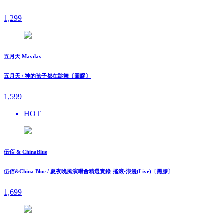
1,299
五月天 Mayday
五月天 / 神的孩子都在跳舞〔圖膠〕
1,599
HOT
伍佰 & ChinaBlue
伍佰&China Blue / 夏夜晚風演唱會精選實錄-搖滾•浪漫(Live)〔黑膠〕
1,699