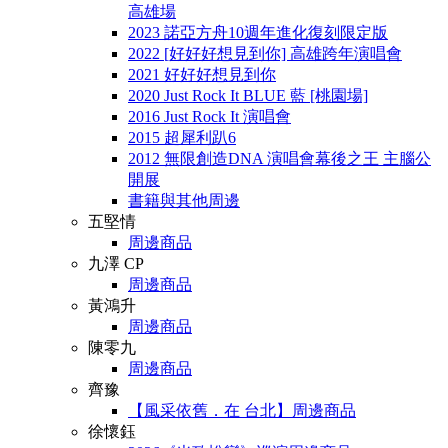
高雄場
2023 諾亞方舟10週年進化復刻限定版
2022 [好好好想見到你] 高雄跨年演唱會
2021 好好好想見到你
2020 Just Rock It BLUE 藍 [桃園場]
2016 Just Rock It 演唱會
2015 超犀利趴6
2012 無限創造DNA 演唱會幕後之王 主腦公
開展
書籍與其他周邊
五堅情
周邊商品
九澤 CP
周邊商品
黃鴻升
周邊商品
陳零九
周邊商品
齊豫
【風采依舊．在 台北】周邊商品
徐懷鈺