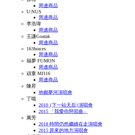
周邊商品
U:NUS
周邊商品
李浩瑋
周邊商品
王謙Goatak
周邊商品
163braces
周邊商品
福夢 FUMON
周邊商品
頑童 MJ116
周邊商品
陳昇
他鄉夢河演唱會
丁噹
2010 {下一站天后}演唱會
2015 「我愛你戀習曲」
萬芳
2018 時間仍然繼續在走演唱會
2015 原來的地方演唱會