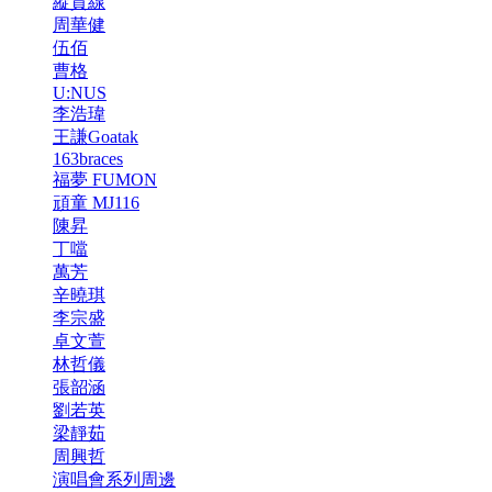
縱貫線
周華健
伍佰
曹格
U:NUS
李浩瑋
王謙Goatak
163braces
福夢 FUMON
頑童 MJ116
陳昇
丁噹
萬芳
辛曉琪
李宗盛
卓文萱
林哲儀
張韶涵
劉若英
梁靜茹
周興哲
演唱會系列周邊