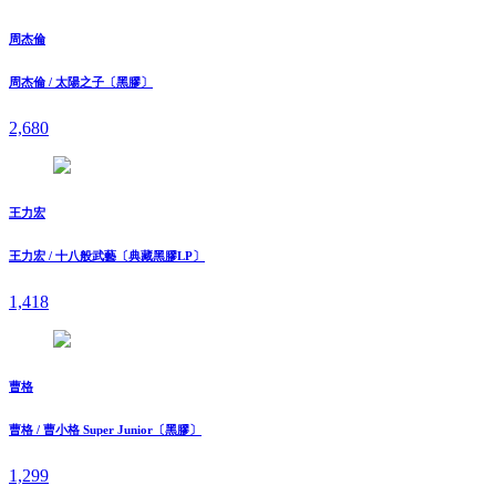
周杰倫
周杰倫 / 太陽之子〔黑膠〕
2,680
王力宏
王力宏 / 十八般武藝〔典藏黑膠LP〕
1,418
曹格
曹格 / 曹小格 Super Junior〔黑膠〕
1,299