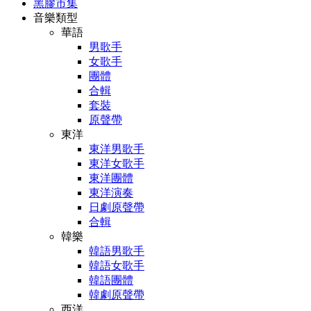
黑膠市集
音樂類型
華語
男歌手
女歌手
團體
合輯
套裝
原聲帶
東洋
東洋男歌手
東洋女歌手
東洋團體
東洋演奏
日劇原聲帶
合輯
韓樂
韓語男歌手
韓語女歌手
韓語團體
韓劇原聲帶
西洋