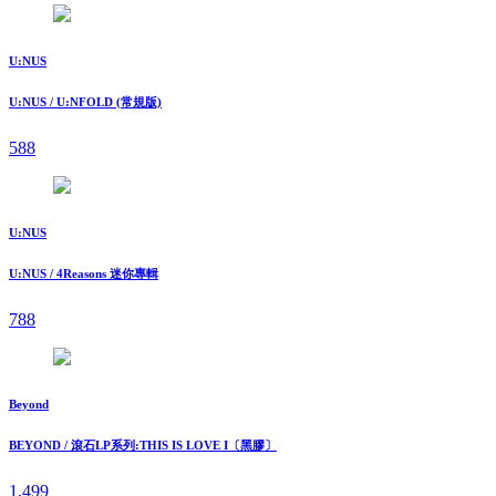
U:NUS
U:NUS / U:NFOLD (常規版)
588
U:NUS
U:NUS / 4Reasons 迷你專輯
788
Beyond
BEYOND / 滾石LP系列:THIS IS LOVE I〔黑膠〕
1,499