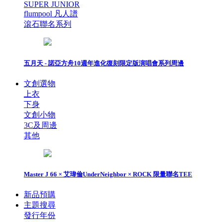
SUPER JUNIOR
flumpool 凡人譜
滾石聯名系列
五月天 - 諾亞方舟10週年進化復刻限定版演唱會系列周邊
文創選物
上衣
下身
文創小物
3C及周邊
其他
Master J 66 × 艾瑋倫UnderNeighbor × ROCK 限量聯名TEE
新品預購
主題搜尋
發行年份