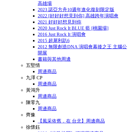
高雄場
2023 諾亞方舟10週年進化復刻限定版
2022 [好好好想見到你] 高雄跨年演唱會
2021 好好好想見到你
2020 Just Rock It BLUE 藍 [桃園場]
2016 Just Rock It 演唱會
2015 超犀利趴6
2012 無限創造DNA 演唱會幕後之王 主腦公
開展
書籍與其他周邊
五堅情
周邊商品
九澤 CP
周邊商品
黃鴻升
周邊商品
陳零九
周邊商品
齊豫
【風采依舊．在 台北】周邊商品
徐懷鈺