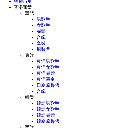
黑膠市集
音樂類型
華語
男歌手
女歌手
團體
合輯
套裝
原聲帶
東洋
東洋男歌手
東洋女歌手
東洋團體
東洋演奏
日劇原聲帶
合輯
韓樂
韓語男歌手
韓語女歌手
韓語團體
韓劇原聲帶
西洋