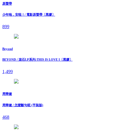
原聲帶
少年吔，安啦！/ 電影原聲帶〔黑膠〕
899
Beyond
BEYOND / 滾石LP系列:THIS IS LOVE I〔黑膠〕
1,499
周華健
周華健 / 怎麼斷句呢 (平裝版)
468