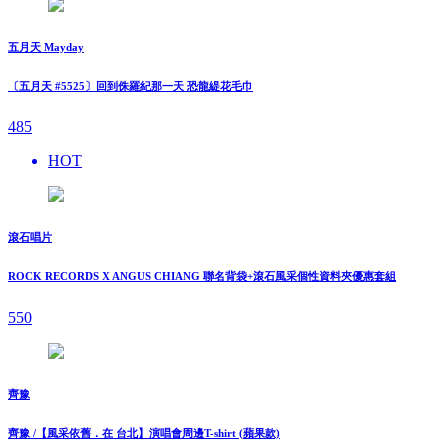
五月天 Mayday
〔五月天 #5525〕回到侏羅紀那一天 恐龍緹花毛巾
485
HOT
滾石唱片
ROCK RECORDS X ANGUS CHIANG 聯名背袋+滾石風采個性資料夾優惠套組
550
齊豫
齊豫 /【風采依舊．在 台北】演唱會周邊T-shirt (蘋果款)