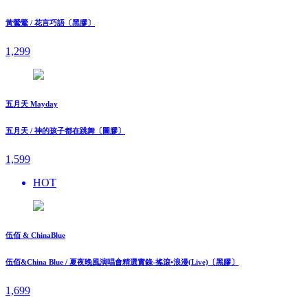
黃鶯鶯 / 花言巧語〔黑膠〕
1,299
五月天 Mayday
五月天 / 神的孩子都在跳舞〔圖膠〕
1,599
HOT
伍佰 & ChinaBlue
伍佰&China Blue / 夏夜晚風演唱會精選實錄-搖滾•浪漫(Live)〔黑膠〕
1,699