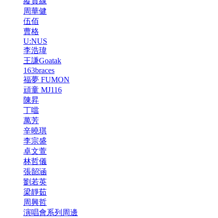
縱貫線
周華健
伍佰
曹格
U:NUS
李浩瑋
王謙Goatak
163braces
福夢 FUMON
頑童 MJ116
陳昇
丁噹
萬芳
辛曉琪
李宗盛
卓文萱
林哲儀
張韶涵
劉若英
梁靜茹
周興哲
演唱會系列周邊