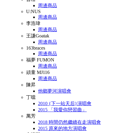
周邊商品
U:NUS
周邊商品
李浩瑋
周邊商品
王謙Goatak
周邊商品
163braces
周邊商品
福夢 FUMON
周邊商品
頑童 MJ116
周邊商品
陳昇
他鄉夢河演唱會
丁噹
2010 {下一站天后}演唱會
2015 「我愛你戀習曲」
萬芳
2018 時間仍然繼續在走演唱會
2015 原來的地方演唱會