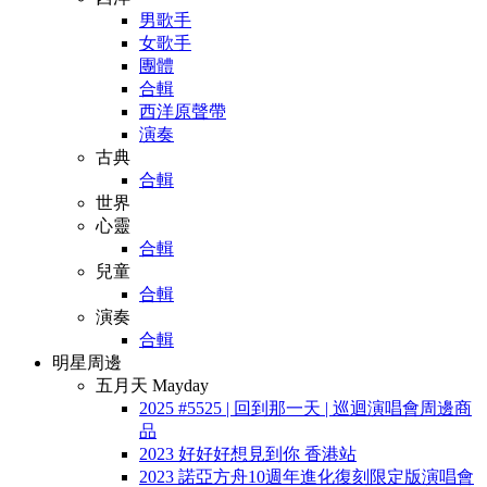
男歌手
女歌手
團體
合輯
西洋原聲帶
演奏
古典
合輯
世界
心靈
合輯
兒童
合輯
演奏
合輯
明星周邊
五月天 Mayday
2025 #5525 | 回到那一天 | 巡迴演唱會周邊商
品
2023 好好好想見到你 香港站
2023 諾亞方舟10週年進化復刻限定版演唱會