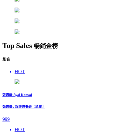
Top Sales
暢銷金榜
影音
HOT
張震嶽 Ayal Komod
張震嶽 / 跟著感覺走〔黑膠〕
999
HOT