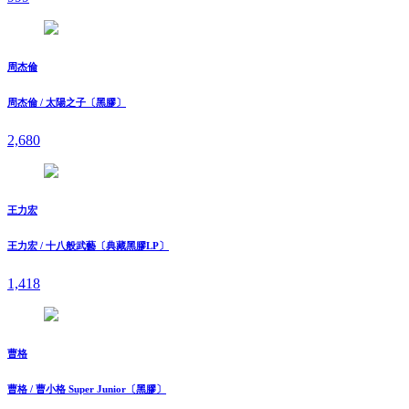
周杰倫
周杰倫 / 太陽之子〔黑膠〕
2,680
王力宏
王力宏 / 十八般武藝〔典藏黑膠LP〕
1,418
曹格
曹格 / 曹小格 Super Junior〔黑膠〕