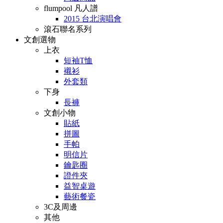
flumpool 凡人譜
2015 台北演唱會
滾石聯名系列
文創選物
上衣
短袖T恤
襯衫
外套類
下身
長褲
文創小物
貼紙
拼圖
手帕
明信片
鑰匙圈
證件夾
益智桌遊
藝術餐瓷
3C及周邊
其他