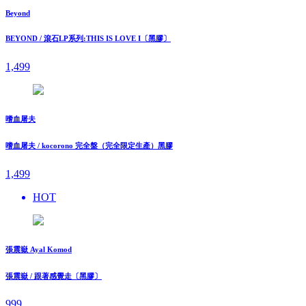
Beyond
BEYOND / 滾石LP系列:THIS IS LOVE I〔黑膠〕
1,499
嗜血屠夫
嗜血屠夫 / kocorono 完全盤（完全限定生產）黑膠
1,499
HOT
張震嶽 Ayal Komod
張震嶽 / 跟著感覺走〔黑膠〕
999