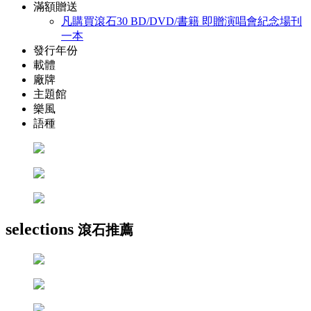
滿額贈送
凡購買滾石30 BD/DVD/書籍 即贈演唱會紀念場刊
一本
發行年份
載體
廠牌
主題館
樂風
語種
selections
滾石推薦