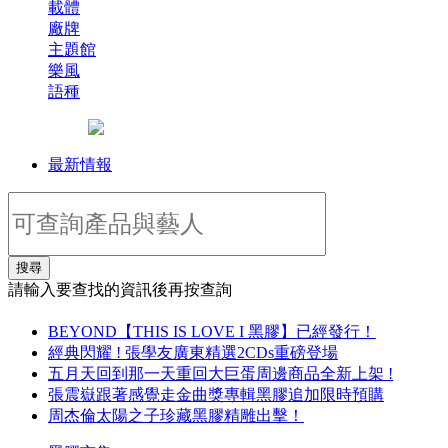
載體
廠牌
主題館
樂風
語種
最新情報
搜尋
請輸入要查找的資訊後再按查詢
BEYOND【THIS IS LOVE I 黑膠】已經發行！
經典閃耀 ! 張學友廣東精選2CDs重磅登場
五月天回到那一天重回大巨蛋周邊商品全新上架 !
張震嶽跟著感覺走金曲獎專輯黑膠追加限時預購
周杰倫太陽之子珍藏黑膠精雕出擊！