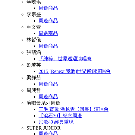
辛曉琪
周邊商品
李宗盛
周邊商品
卓文萱
周邊商品
林哲儀
周邊商品
張韶涵
「純粹」世界巡迴演唱會
劉若英
2015 [Renext 我敢]世界巡迴演唱會
梁靜茹
周邊商品
周興哲
周邊商品
演唱會系列周邊
三毛 齊豫 潘越雲【回聲】演唱會
【滾石30】紀念周邊
民歌40 經典重現
SUPER JUNIOR
周邊商品