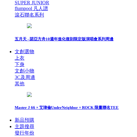
SUPER JUNIOR
flumpool 凡人譜
滾石聯名系列
五月天 - 諾亞方舟10週年進化復刻限定版演唱會系列周邊
文創選物
上衣
下身
文創小物
3C及周邊
其他
Master J 66 × 艾瑋倫UnderNeighbor × ROCK 限量聯名TEE
新品預購
主題搜尋
發行年份