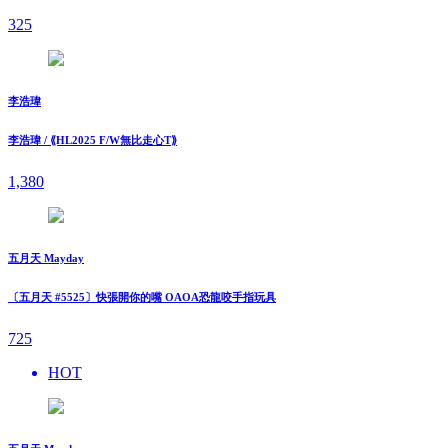
325
李浩瑋
李浩瑋 / ⟪HL2025 F/W無比走⼼T⟫
1,380
五月天 Mayday
〔五月天 #5525〕快張開你的嘴 OAOA恐龍咬手指玩具
725
HOT