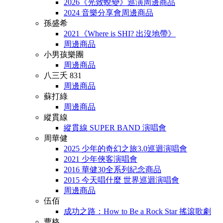
2026《光致蛻變》巡演周邊商品
2024 音樂分享會周邊商品
孫盛希
2021《Where is SHI? 出沒地帶》
周邊商品
小男孩樂團
周邊商品
八三夭 831
周邊商品
蘇打綠
周邊商品
縱貫線
縱貫線 SUPER BAND 演唱會
周華健
2025 少年的奇幻之旅3.0巡迴演唱會
2021 少年俠客演唱會
2016 華健30全系列紀念商品
2015 今天唱什麼 世界巡迴演唱會
周邊商品
伍佰
成功之路：How to Be a Rock Star 搖滾歌劇
曹格