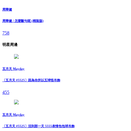
周華健
周華健 / 怎麼斷句呢 (精裝版)
758
明星周邊
五月天 Mayday
〔五月天 #5525〕因為你所以五球怪吊飾
455
五月天 Mayday
〔五月天 #5525〕活到那一天 5555表情包包球吊飾