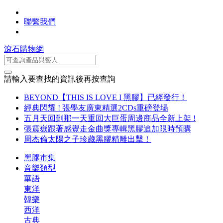
聯繫我們
滾石購物網
請輸入要查找的資訊後再按查詢
BEYOND【THIS IS LOVE I 黑膠】已經發行！
經典閃耀 ! 張學友廣東精選2CDs重磅登場
五月天回到那一天重回大巨蛋周邊商品全新上架 !
張震嶽跟著感覺走金曲獎專輯黑膠追加限時預購
周杰倫太陽之子珍藏黑膠精雕出擊！
黑膠市集
音樂類型
華語
東洋
韓樂
西洋
古典