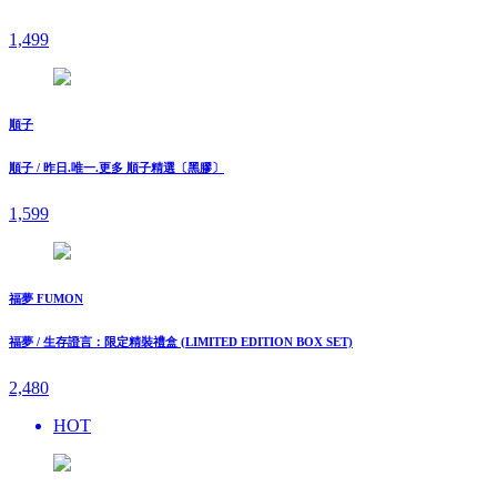
1,499
順子
順子 / 昨日.唯一.更多 順子精選〔黑膠〕
1,599
福夢 FUMON
福夢 / ⽣存證⾔：限定精裝禮盒 (LIMITED EDITION BOX SET)
2,480
HOT