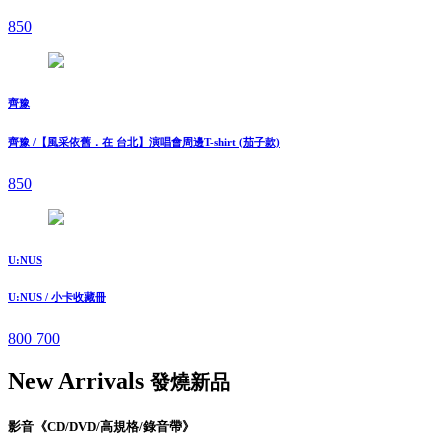
850
齊豫
齊豫 /【風采依舊．在 台北】演唱會周邊T-shirt (茄子款)
850
U:NUS
U:NUS / 小卡收藏冊
800
700
New Arrivals
發燒新品
影音《CD/DVD/高規格/錄音帶》