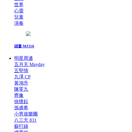
世界
心靈
兒童
演奏
頑童 MJ116
明星周邊
五月天 Mayday
五堅情
九澤 CP
黃鴻升
陳零九
齊豫
徐懷鈺
孫盛希
小男孩樂團
八三夭 831
蘇打綠